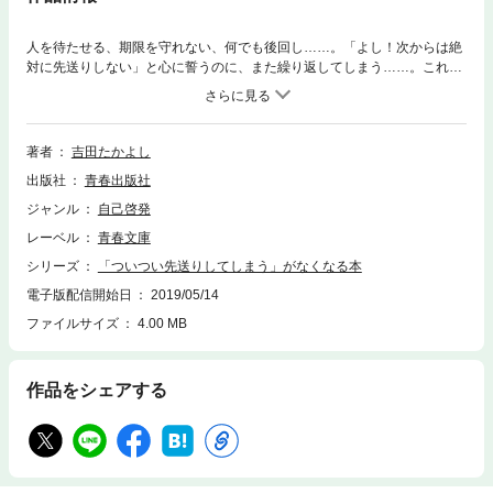
人を待たせる、期限を守れない、何でも後回し……。「よし！次からは絶
対に先送りしない」と心に誓うのに、また繰り返してしまう……。これ
は、あなたの心が弱いせいではありません。脳に先送りしてしまう４つの
クセがついているのが原因です。タイプ１ つい後回しにする「めんどく
さ脳」タイプ２ 完璧を目指してしまう「キチキチ脳」タイプ３ 自分を
過信する「なんとかなるさ脳」タイプ４ 心配しすぎの「ネガティブ脳」
著者
吉田たかよし
簡単チャートで診断！脳機能のタイプに合わせた11の対処法を身につけれ
出版社
青春出版社
ば、あなたは確実に変わります。
ジャンル
自己啓発
レーベル
青春文庫
シリーズ
「ついつい先送りしてしまう」がなくなる本
電子版配信開始日
2019/05/14
ファイルサイズ
4.00 MB
作品をシェアする