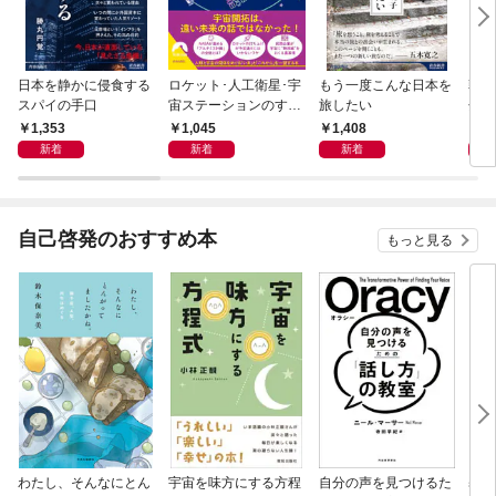
日本を静かに侵食する
ロケット･人工衛星･宇
もう一度こんな日本を
朝の
スパイの手口
宙ステーションのすご
旅したい
分以
い世界
ムに
1,353
1,045
1,408
1,
新着
新着
新着
自己啓発のおすすめ本
もっと見る
わたし、そんなにとん
宇宙を味方にする方程
自分の声を見つけるた
基地