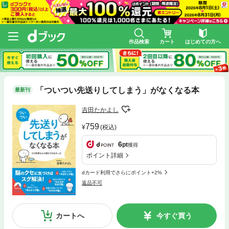
作品検索
カート
はじめての方へ
「ついつい先送りしてしまう」がなくなる本
最新刊
吉田たかよし
759
(税込)
6
pt
獲得
ポイント詳細
dカード利用でさらにポイント+2%
返品不可
カートへ
今すぐ買う