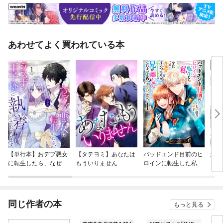
あわせてよく買われている本
【単行本】おデブ悪女
【タテヨミ】あなたは
バッドエンド目前のヒ
結界
に転生したら、なぜか
もういりません
ロインに転生した私、
ラスボス王子様に執着
今世では恋愛するつも
されています
りがチートな兄が離し
てくれません！？@C
OMIC
同じ作者の本
もっと見る