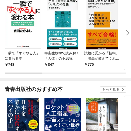
一瞬で「すぐやる人」
宇宙生物学で読み解く
試験に受かる「技術」
「分
に変わる本
「人体」の不思議
灘高が教えてくれた
方」
「超」合理的メソッド
こと
748
847
770
8
える
青春出版社のおすすめ本
もっと見る