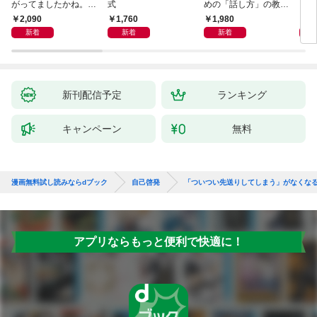
がってましたかね。
式
めの「話し方」の教
るた
獅子座、Ａ型、丙午は
室 Ｏｒａｃｙ（オラ
2,090
1,760
1,980
2,
めぐる
シー）
新着
新着
新着
新刊配信予定
ランキング
キャンペーン
無料
漫画無料試し読みならdブック
自己啓発
「ついつい先送りしてしまう」がなくな
アプリならもっと便利で快適に！