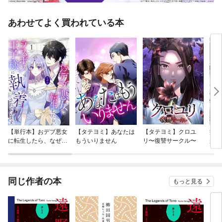
あわせてよく買われている本
【単行本】おデブ悪女
【タテヨミ】あなたは
【タテヨミ】クロユ
病弱
に転生したら、なぜか
もういりません
リ〜復讐サークル〜
が、
ラスボス王子様に執着
ぎて
されています
たち
ね！
同じ作者の本
もっと見る