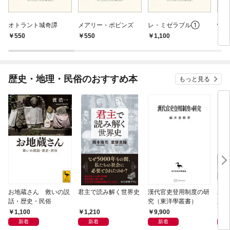
オトラント城奇譚
メアリー・ポピンズ
レ・ミゼラブル①
怪
550
550
1,100
7
歴史・地理・民俗のおすすめ本
もっと見る
お地蔵さん 救いの説
君主で読み解く世界史
漢代官吏登用制度の研
親
話・歴史・民俗
究（東洋學叢書）
直立
迫る
1,100
1,210
9,900
1,
新着
新着
新着