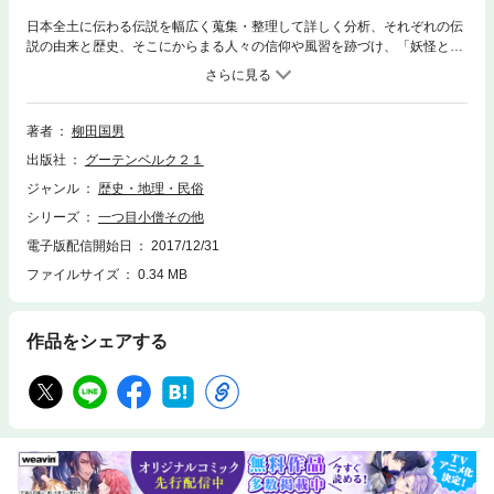
日本全土に伝わる伝説を幅広く蒐集・整理して詳しく分析、それぞれの伝
説の由来と歴史、そこにからまる人々の信仰や風習を跡づけ、「妖怪とは
零落した神である」という大胆な仮説を提唱する柳田国男。「一目小僧」
「目一つ五郎考」「鹿の耳」「橋姫」「隠れ里」「流され王」「魚王行乞
譚」「物言う魚」「餅白鳥に化する話」「ダイダラ坊の足跡」「熊谷弥惣
左衛門の話」の11編を収める。
著者
柳田国男
出版社
グーテンベルク２１
ジャンル
歴史・地理・民俗
シリーズ
一つ目小僧その他
電子版配信開始日
2017/12/31
ファイルサイズ
0.34 MB
作品をシェアする