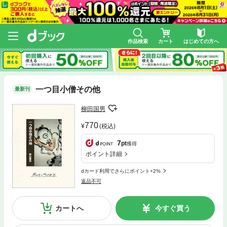
作品検索
カート
はじめての方へ
一つ目小僧その他
最新刊
柳田国男
770
(税込)
7
pt
獲得
ポイント詳細
dカード利用でさらにポイント+2%
返品不可
カートへ
今すぐ買う