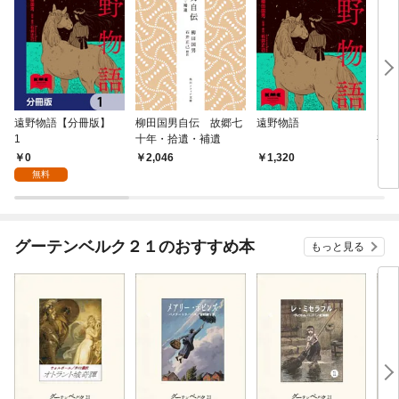
遠野物語【分冊版】
柳田国男自伝 故郷七
遠野物語
日本
1
十年・拾遺・補遺
補版
0
2,046
1,320
2,
無料
グーテンベルク２１のおすすめ本
もっと見る