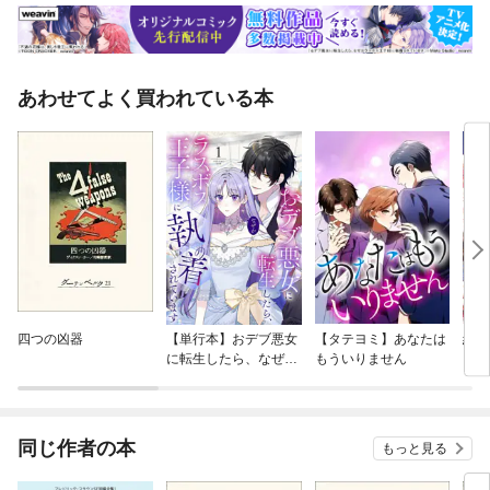
あわせてよく買われている本
四つの凶器
【単行本】おデブ悪女
【タテヨミ】あなたは
結界
に転生したら、なぜか
もういりません
ラスボス王子様に執着
されています
同じ作者の本
もっと見る