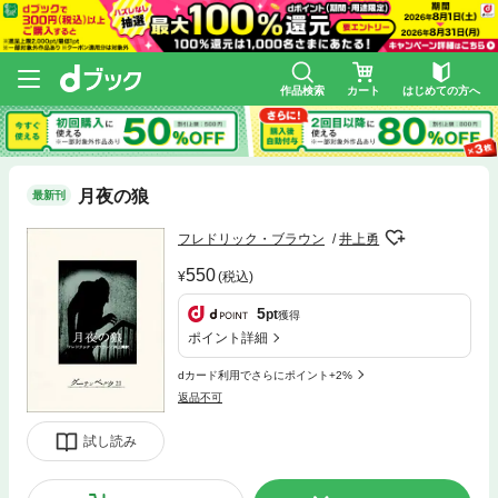
作品検索
カート
はじめての方へ
月夜の狼
最新刊
フレドリック・ブラウン
井上勇
550
(税込)
5
pt
獲得
ポイント詳細
dカード利用でさらにポイント+2%
返品不可
試し読み