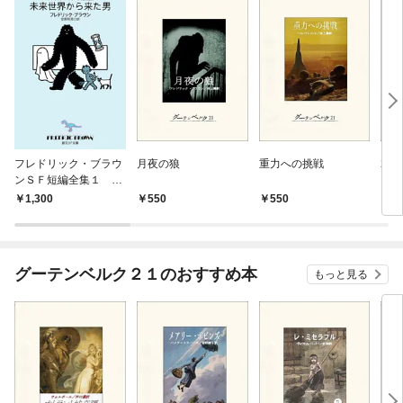
フレドリック・ブラウ
月夜の狼
重力への挑戦
20
ンＳＦ短編全集１ 未
来世界から来た男
1,300
550
550
5
グーテンベルク２１のおすすめ本
もっと見る