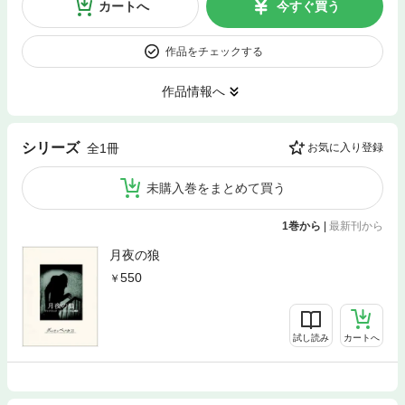
カートへ
今すぐ買う
作品をチェックする
作品情報へ
シリーズ
全1冊
お気に入り登録
未購入巻をまとめて買う
1巻から
|
最新刊から
月夜の狼
550
試し読み
カートへ