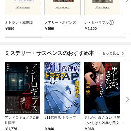
オトラント城奇譚
メアリー・ポピンズ
レ・ミゼラブル①
怪
550
550
1,100
7
ミステリー・サスペンスのおすすめ本
もっと見る
アンドロギュノス2 創
911代理店 トラップ
男しか、殺さない 世界
スー
世因子
でいちばん凶暴な美女
件〈
1,776
946
968
9