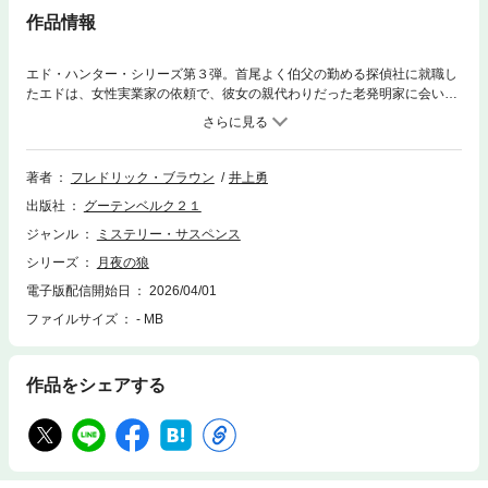
作品情報
エド・ハンター・シリーズ第３弾。首尾よく伯父の勤める探偵社に就職し
たエドは、女性実業家の依頼で、彼女の親代わりだった老発明家に会い彼
の発明について訊くことになった。だが、惑星からの送信という発明家の
おかしな話にぶつかり、帰途の路上でのどを噛み切られている死体に遭遇
する。しかも、死体は忽然と消え失せる。これに終わらず、惑星からの送
信を受けた男も、助手もろとも死をとげる。これらはみな「狼男」の仕業
著者
フレドリック・ブラウン
井上勇
なのか。巻頭から真相の究明まで読者を飽きさせない鬼才の手腕。
出版社
グーテンベルク２１
ジャンル
ミステリー・サスペンス
シリーズ
月夜の狼
電子版配信開始日
2026/04/01
ファイルサイズ
- MB
作品をシェアする