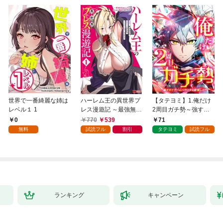
世界で一番綺麗な姉は
ハーレム王の異世界プ
【タテヨミ】1.俺だけ
レベル１ 1
レス漫遊記 ～最強無双
2周目ガチ勢～強すぎ
のおじさんはあらゆる
てゲームバランスを破
0
770
539
71
種族を嫁にする～（コ
壊した～
無料
試読フル
割引
タテヨミ
試読フル
ミック） 1
ランキング
キャンペーン