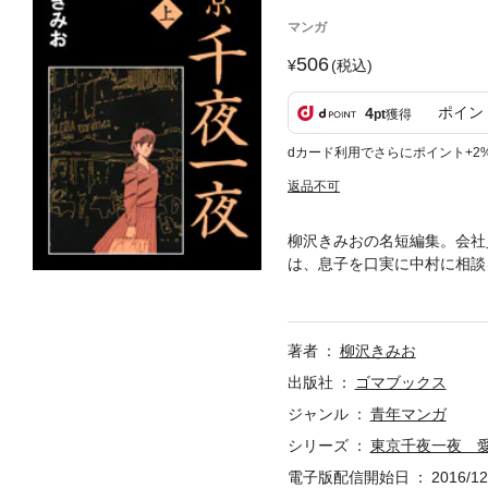
マンガ
506
(税込)
ポイン
4
pt
獲得
dカード利用でさらにポイント+2
返品不可
柳沢きみおの名短編集。会社
は、息子を口実に中村に相談
対して、中村は・・・ほろ苦
著者
柳沢きみお
出版社
ゴマブックス
ジャンル
青年マンガ
シリーズ
東京千夜一夜 
電子版配信開始日
2016/12