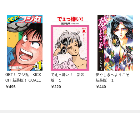
GET！ フジ丸 KICK
でえっ嫌い！ 新装
夢やしきへようこそ
OFF新装版！ GOAL1
版 １
新装版 １
495
220
440