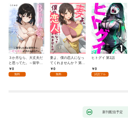
３か月なら、大丈夫だ
妻よ、僕の恋人になっ
ヒトグイ 第1話
と思ってた。～留学し
てくれませんか？ 第1
た僕の留守中に、一途
話
0
0
0
な彼女が汚されるまで
無料
無料
試読フル
～ 1話
新刊配信予定