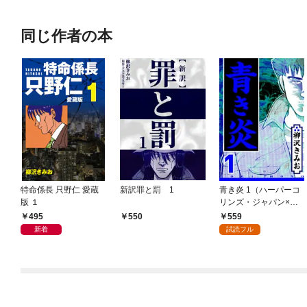
同じ作者の本
特命係長 只野仁 愛蔵
新訳罪と罰 1
青き炎 1（ハーパーコ
版 １
リンズ・ジャパン×ア
ルト出版）
495
559
550
新着
試読フル