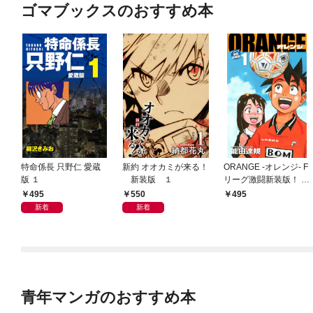
ゴマブックスのおすすめ本
特命係長 只野仁 愛蔵
新約 オオカミが来る！
ORANGE -オレンジ- F
版 １
新装版 １
リーグ激闘新装版！ 第
１巻
495
550
495
新着
新着
青年マンガのおすすめ本