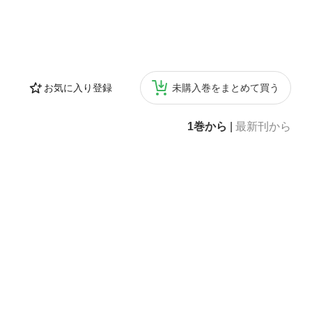
お気に入り登録
未購入巻をまとめて買う
1巻から
|
最新刊から