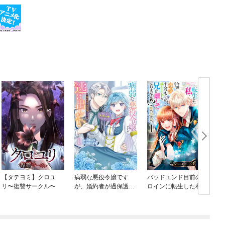
【タテヨミ】クロユ
病弱な悪役令嬢です
バッドエンド目前のヒ
リ〜復讐サークル〜
が、婚約者が過保護す
ロインに転生した私、
ぎて逃げ出したい(私た
今世では恋愛するつも
ち犬猿の仲でしたよ
りがチートな兄が離し
ね！？)
てくれません！？@C
OMIC