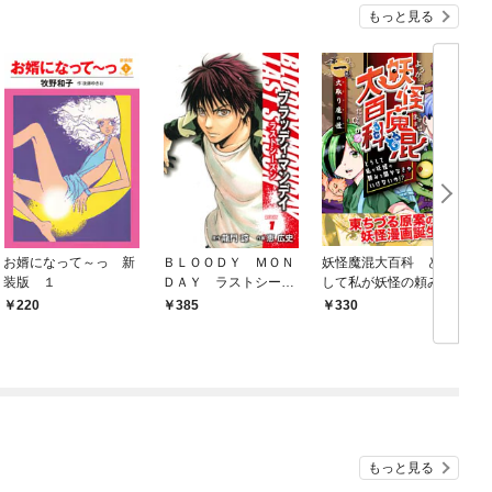
もっと見る
お婿になって～っ 新
ＢＬＯＯＤＹ ＭＯＮ
妖怪魔混大百科 どう
装版 １
ＤＡＹ ラストシーズ
して私が妖怪の頼みを
ン 新装版 １
聞かなきゃいけない
220
385
330
の！？ 第一話 火取
り魔の怪
もっと見る