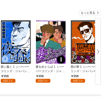
もっと見る
夜に蠢く 1（ハーパー
妻をめとらば 1（ハー
悪の華 1（ハーパーコ
コリンズ・ジャパン×
パーコリンズ・ジャパ
リンズ・ジャパン×ア
アルト出版）
ン×アルト出版）
ルト出版）
559
559
559
試読フル
試読フル
試読フル