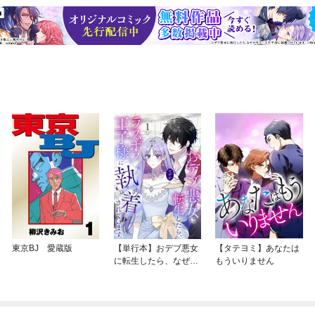
東京BJ 愛蔵版
【単行本】おデブ悪女
【タテヨミ】あなたは
に転生したら、なぜか
もういりません
ラスボス王子様に執着
されています