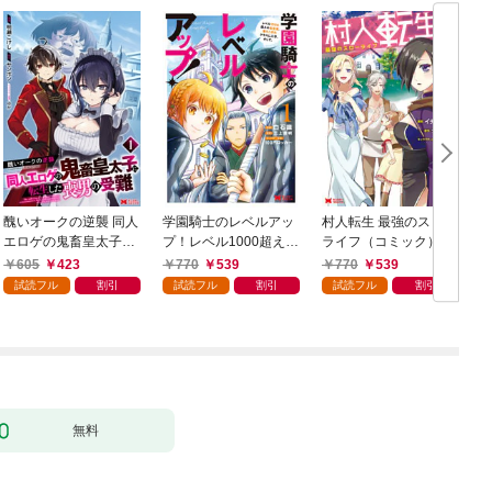
醜いオークの逆襲 同人
学園騎士のレベルアッ
村人転生 最強のスロー
エロゲの鬼畜皇太子に
プ！レベル1000超えの
ライフ（コミック） 1
転生した喪男の受難
転生者、落ちこぼれク
605
423
770
539
770
539
（コミック） 1
ラスに入学。そして、
試読フル
割引
試読フル
割引
試読フル
割引
（コミック） 1
ク
無料