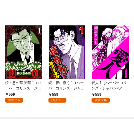
続・悪の華 闇華 1（ハ
続・夜に蠢く 1（ハー
愛人 1（ハーパーコリ
ーパーコリンズ・ジャ
パーコリンズ・ジャパ
ンズ・ジャパン×アル
パン×アルト出版）
ン×アルト出版）
ト出版）
559
559
559
試読フル
試読フル
試読フル