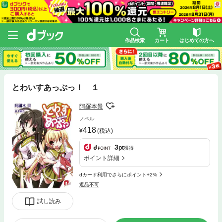
作品検索
カート
はじめての方へ
とわいすあっぷっ！ １
阿羅本景
ノベル
418
(税込)
3
pt
獲得
ポイント詳細
dカード利用でさらにポイント+2%
返品不可
試し読み