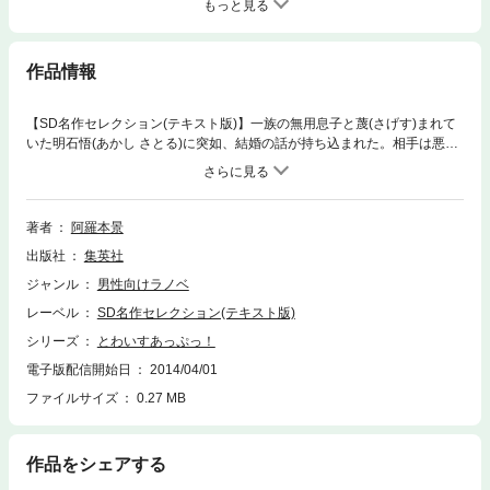
もっと見る
作品情報
【SD名作セレクション(テキスト版)】一族の無用息子と蔑(さげす)まれて
いた明石悟(あかし さとる)に突如、結婚の話が持ち込まれた。相手は悪名
高い凶暴女のサワノリョーコ。だが、目の前に現れたのは類人猿のメスで
はなく、可憐でクールな少女であった! さらに悟の前に金髪ツインテール
の少女･アリスが現れる。しかし彼女はとんでもない秘密を抱えており、
悟の身体だけが目的だと笑顔でのたまうのであった――。悟に秘められた
著者
阿羅本景
力を巡って、相容れぬ二人が恋と刃の火花を散らすラブバトル開始! ※この
出版社
集英社
商品にはイラストが収録されていません。
ジャンル
男性向けラノベ
レーベル
SD名作セレクション(テキスト版)
シリーズ
とわいすあっぷっ！
電子版配信開始日
2014/04/01
ファイルサイズ
0.27 MB
作品をシェアする