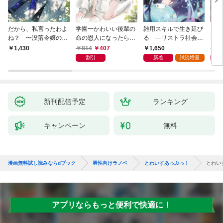
だから、私言ったわよ
学園一かわいい後輩の
雑用スキルで生き延び
天才
ね？ 〜没落令嬢の案
命の恩人になったら、
る —リストラ社会人
私の
外楽しい領地改革〜
通い妻になって関係を
のソロダンジョン攻略
戻っ
814
407
1,650
1,
1,430
迫ってくる。
記—
して
割引
新着
試読増量
新刊配信予定
ランキング
キャンペーン
無料
漫画無料試し読みならdブック
男性向けラノベ
とわいすあっぷっ！
とわい
アプリならもっと便利で快適に！