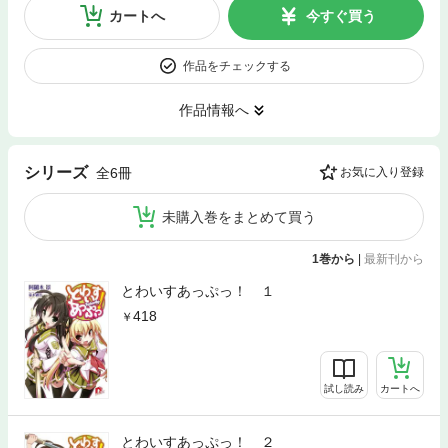
カートへ
今すぐ買う
作品をチェックする
作品情報へ
シリーズ
全6冊
お気に入り登録
未購入巻をまとめて買う
1巻から
|
最新刊から
とわいすあっぷっ！ １
418
試し読み
カートへ
とわいすあっぷっ！ ２