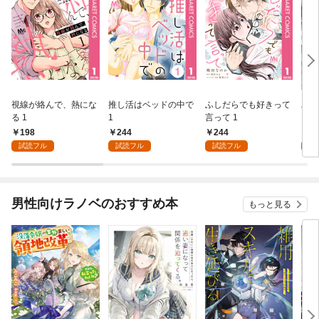
視線が絡んで、熱にな
推し活はベッドの中で
ふしだらでも好きって
パー
る 1
1
言って 1
ーシ
198
244
244
1
試読フル
試読フル
試読フル
試
男性向けラノベのおすすめ本
もっと見る