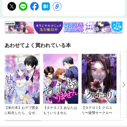
あわせてよく買われている本
【単行本】おデブ悪女
【タテヨミ】あなたは
【タテヨミ】クロユ
病弱
に転生したら、なぜか
もういりません
リ〜復讐サークル〜
が、
ラスボス王子様に執着
ぎて
されています
たち