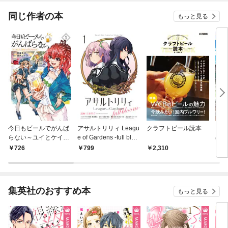
ね！
同じ作者の本
もっと見る
今日もビールでがんば
アサルトリリィ Leagu
クラフトビール読本
ろん
らない～ユイとケイの
e of Gardens -full bloo
ぱぁ
カンパイリセット～
m-1
ぐら
726
799
2,310
1,
【電子単行本】 1
にあ
集英社のおすすめ本
もっと見る