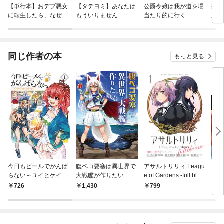
【単行本】おデブ悪女
【タテヨミ】あなたは
公爵令嬢は我が道を場
病弱
に転生したら、なぜか
もういりません
当たり的に行く
が、
ラスボス王子様に執着
ぎて
されています
たち
ね！
同じ作者の本
もっと見る
今日もビールでがんば
腹ペコ要塞は異世界で
アサルトリリィ Leagu
クラ
らない～ユイとケイの
大戦艦が作りたい W
e of Gardens -full bloo
カンパイリセット～
orld of Sandbox
m-1
726
1,430
799
2,
【電子単行本】 1