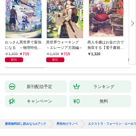
おっさん異世界で最強
異世界ウォーキング
商人令嬢はお金の力で
デス
になる ～物理特化の
～エレージア王国編～
無双する【電子書籍限
る異
覚醒者～
定書き下ろしSS付
1,430
715
1,430
715
1,
1,320
き】
割引
割引
新刊配信予定
ランキング
キャンペーン
無料
漫画無料試し読みならdブック
男性向けラノベ
エクストラ・フォーリン・エール