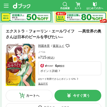
作品検索
カート
はじめての方へ
エクストラ・フォーリン・エールワイフ ―異世界の奥
さんは日本のビールを学びたい―
阿羅本景
葉賀ユイ
ノベル
715
(税込)
6
pt
獲得
ポイント詳細
dカード利用でさらにポイント+2%
返品不可
カートへ
今すぐ買う