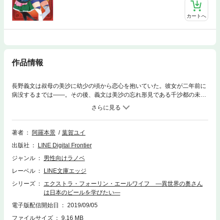
カートへ
作品情報
長野義文は叔母の美沙に幼少の頃から恋心を抱いていた。彼女が二年前に
病没するまでは――。その後、義文は美沙の忘れ形見である千沙都の未成
年後見人となり、同居生活を送っていた。そんな折、突然彼らの家に異世
界から勇者の妻が転移してくる。ミサクミラと名乗る彼女は、美沙の生き
写しの姿形をしていた。ミサクミラはエール妻(ビール職人)を生業として
おり、この世界にやってきたのは、豊穣の女神様から優れたエール造りの
著者
阿羅本景
葉賀ユイ
技を学んで持ち帰る使命を受けたのだ、と宣言する――。これはビールが
出版社
LINE Digital Frontier
繋ぐ、縁と絆の物語。
ジャンル
男性向けラノベ
レーベル
LINE文庫エッジ
シリーズ
エクストラ・フォーリン・エールワイフ ―異世界の奥さん
は日本のビールを学びたい―
電子版配信開始日
2019/09/05
ファイルサイズ
9.16 MB