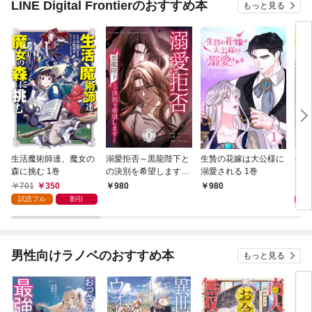
LINE Digital Frontierのおすすめ本
もっと見る
生活魔術師達、魔女の
溺愛拒否～黒龍陛下と
生贄の花嫁は大公様に
今世
森に挑む 1巻
の決別を希望します～
溺愛される 1巻
ます
1巻
701
350
9
980
980
試読フル
割引
男性向けラノベのおすすめ本
もっと見る