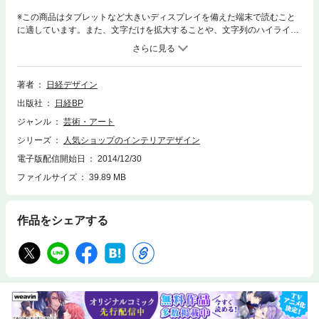
※この商品はタブレットなど大きいディスプレイを備えた端末で読むこと
に適しています。また、文字だけを拡大することや、文字列のハイライ
ト、検索、辞書の参照、引用などの機能が使用できません。本書は、デザ
イン業界で話題を集めているショップやレストランの内外装を写真ととも
にわかりやすく解説する作品集です。注目デザイナーが手がけた店舗はも
ちろん、工夫やアイデアが随所に光る、いま見るべきインテリア・商空間
著者
日経デザイン
を、日経デザインがセレクトしました。本書で掲載した写真はすべて、商
出版社
日経BP
空間のデザインを熟知した写真家集団「ナカサアンドパートナーズ」の手
によるもの。見どころをしっかりと押さえた美しい写真に、デザインの基
ジャンル
芸術・アート
本コンセプト、ディテールや素材、新技術などをポイント解説します。消
シリーズ
人気ショップのインテリアデザイン
費者がデザインに求めているのは、その店がどのような豊かな体験を提供
してくれるかという、「ユーザーエクスペリエンス」です。日常から離
電子版配信開始日
2014/12/30
れ、その時だけはすべてを忘れてリラックスできる、楽しめる。そんな素
ファイルサイズ
39.89 MB
晴らしい体験を提供するための空間を生み出すヒントを、本書からぜひみ
つけてください。
作品をシェアする