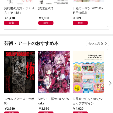
契約書の見方・つくり
談話室米澤
日経ウーマン 2026年9
日経
方＜第３版＞
月号 [雑誌]
ト！
【表
1,430
1,980
889
8
新着
新着
新着
芸術・アートのおすすめ本
もっと見る
スカルプターズ・ラボ
VivA！ 緜/wata Art W
世界観で心をつかむシ
ブル
05
orks
ョップデザイン
ィシ
ス
2,640
3,630
4,620
3,