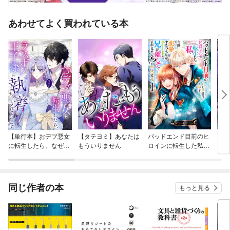
あわせてよく買われている本
【単行本】おデブ悪女
【タテヨミ】あなたは
バッドエンド目前のヒ
【タ
に転生したら、なぜか
もういりません
ロインに転生した私、
リ〜
ラスボス王子様に執着
今世では恋愛するつも
されています
りがチートな兄が離し
てくれません！？@C
OMIC
同じ作者の本
もっと見る