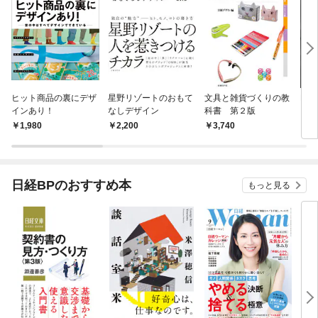
ヒット商品の裏にデザ
星野リゾートのおもて
文具と雑貨づくりの教
MAZ
インあり！
なしデザイン
科書 第２版
1,980
2,200
3,740
2,
日経BPのおすすめ本
もっと見る