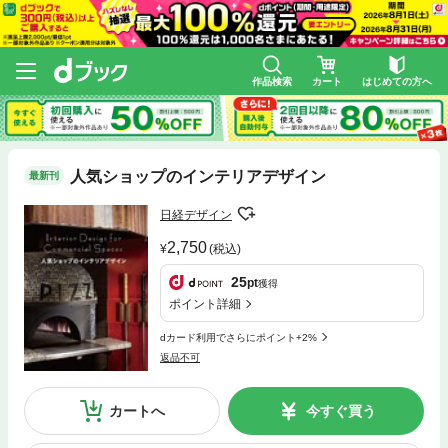
作品検索
カート
はじめての方へ
人気ショップのインテリアデザイン
最新刊
日経デザイン
2,750
(税込)
25
pt
獲得
ポイント詳細
dカード利用でさらにポイント+2%
返品不可
カートへ
今すぐ買う