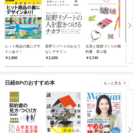
ヒット商品の裏にデザ
星野リゾートのおもて
文具と雑貨づくりの教
MAZ
インあり！
なしデザイン
科書 第２版
1,980
2,200
3,740
2,
日経BPのおすすめ本
もっと見る