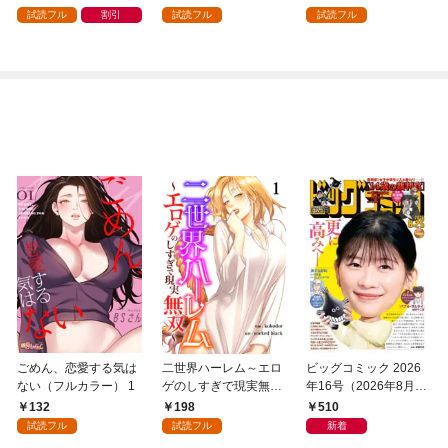
ら、溺愛が待っていま
試読フル
割引
試読フル
試読フル
した（コミック） 分冊
版 1
ごめん、恋愛する気は
二世界ハーレム～エロ
ビッグコミック 2026
ない（フルカラー） 1
ゲのしすぎで現実無双
年16号（2026年8月7
～１
日発売）
132
198
510
試読フル
試読フル
新着