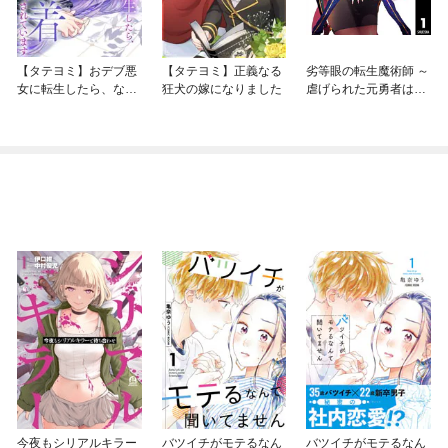
【タテヨミ】おデブ悪
【タテヨミ】正義なる
劣等眼の転生魔術師 ～
女に転生したら、なぜ
狂犬の嫁になりました
虐げられた元勇者は未
かラスボス王子様に執
来の世界を余裕で生き
着されています
抜く～
今夜もシリアルキラー
バツイチがモテるなん
バツイチがモテるなん