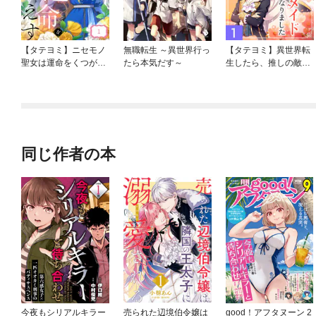
【タテヨミ】ニセモノ
無職転生 ～異世界行っ
【タテヨミ】異世界転
聖女は運命をくつがえ
たら本気だす～
生したら、推しの敵役
す
のメイドになりました
同じ作者の本
今夜もシリアルキラー
売られた辺境伯令嬢は
good！アフタヌーン 2