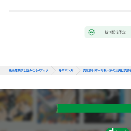
新刊配信予定
漫画無料試し読みならdブック
青年マンガ
異世界日本～暗殺一家の三男は異界