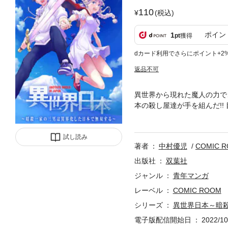
110
(税込)
ポイン
1
pt
獲得
dカード利用でさらにポイント+2
返品不可
異世界から現れた魔人の力で
本の殺し屋達が手を組んだ!
しなければならない！笑も涙
試し読み
著者
中村優児
COMIC 
出版社
双葉社
ジャンル
青年マンガ
レーベル
COMIC ROOM
シリーズ
異世界日本～暗
電子版配信開始日
2022/10