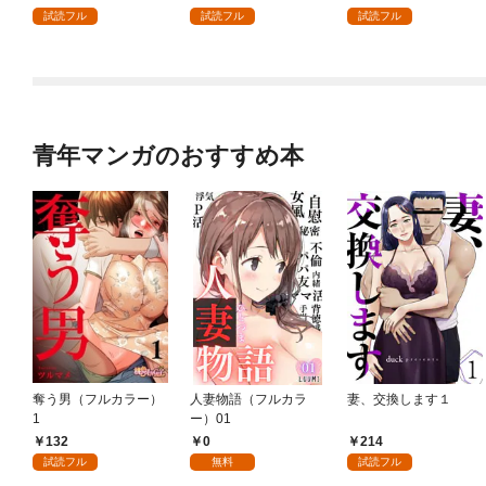
ック） 分冊版 1
どうやら違うようです
試読フル
試読フル
試読フル
（コミック） 分冊版 1
青年マンガのおすすめ本
奪う男（フルカラー）
人妻物語（フルカラ
妻、交換します１
1
ー）01
132
0
214
試読フル
無料
試読フル