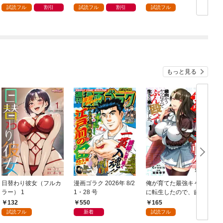
試読フル
割引
試読フル
割引
試読フル
もっと見る
日替わり彼女（フルカ
漫画ゴラク 2026年 8/2
俺が育てた最強キャラ
ラー） 1
1・28 号
に転生したので、歯向
かうヤツはすべてぶん
132
550
165
殴って生きる事にしま
試読フル
新着
試読フル
した。１