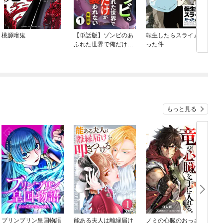
桃源暗鬼
【単話版】ゾンビのあ
転生したらスライムだ
ふれた世界で俺だけが
った件
襲われない（フルカラ
ー）
もっと見る
ブリンブリン皇国物語
能ある夫人は離縁届け
ノミの心臓のおっさ