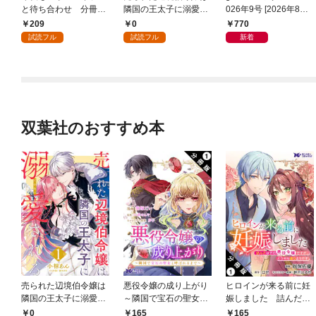
と待ち合わせ 分冊版
隣国の王太子に溺愛さ
026年9号 [2026年8月6
（１）
れる 1
日発売]
209
0
770
試読フル
試読フル
新着
双葉社のおすすめ本
売られた辺境伯令嬢は
悪役令嬢の成り上がり
ヒロインが来る前に妊
隣国の王太子に溺愛さ
～隣国で宝石の聖女と
娠しました 詰んだは
れる 1
呼ばれるまで～（コミ
ずの悪役令嬢ですが、
0
165
165