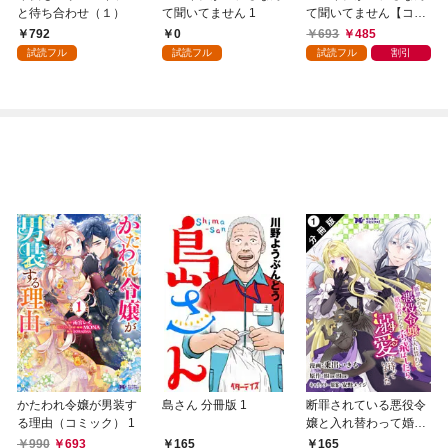
と待ち合わせ（１）
て聞いてません 1
て聞いてません【コミ
ックス版】 1
792
0
693
485
試読フル
試読フル
試読フル
割引
かたわれ令嬢が男装す
島さん 分冊版 1
断罪されている悪役令
る理由（コミック） 1
嬢と入れ替わって婚約
者たちをぶっ飛ばした
990
693
165
165