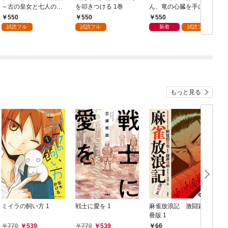
～古の皇女と七人の護
を叩きつける 1巻
ん、竜の心臓を手に入
す
人～ 1巻
れる。 1巻
550
550
550
試読フル
試読フル
新着
試読フル
もっと見る
ミイラの飼い方 1
戦士に愛を 1
麻雀放浪記 激闘篇 分
冊版 1
生
770
539
770
539
66