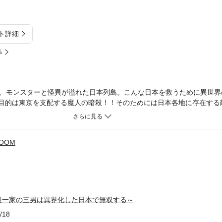
ト詳細
%
、モンスターと怪異が溢れた日本列島。こんな日本を救うために異世界
! 目的は東京を支配する魔人の暗殺！！そのためには日本各地に存在する
も、友情も恋愛も詰め込んだ、日本列島舞台の大冒険ファンタジー開幕
ROOM
殺一家の三男は異界化した日本で無双する～
/18