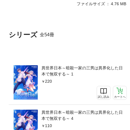
ファイルサイズ
4.76 MB
シリーズ
全54冊
異世界日本～暗殺一家の三男は異界化した日
本で無双する～ 1
220
試し読み
カートへ
異世界日本～暗殺一家の三男は異界化した日
本で無双する～ 4
110