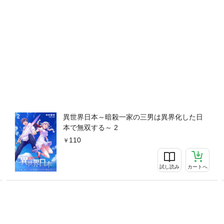
異世界日本～暗殺一家の三男は異界化した日
本で無双する～ 2
110
試し読み
カートへ