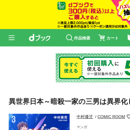
作品検索
カート
異世界日本～暗殺一家の三男は異界化
中村優児
COMIC ROOM
マンガ