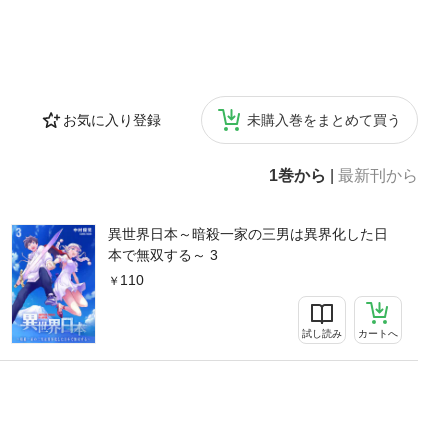
お気に入り登録
未購入巻をまとめて買う
1巻から
|
最新刊から
異世界日本～暗殺一家の三男は異界化した日
本で無双する～ 3
110
試し読み
カートへ