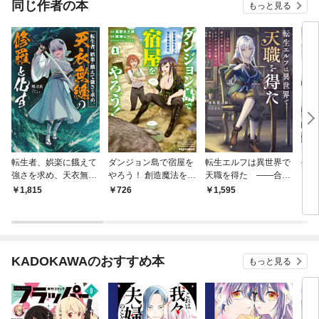
同じ作者の本
もっと見る
転生者、娯楽に餓えて
ダンジョン島で宿屋を
転生エルフは異世界で
外れ
強さを求め、天衣無縫
やろう！ 創造魔法を貰
天職を得た ――合法
ップ
の修羅と化す
った俺の細腕繁盛記: 1
的に脱がせて塗りまく
ィー
1,815
726
1,595
7
【イラスト特典付】
り、なおかつお金が稼
は、
げて尊敬されるお仕事
理で
KADOKAWAのおすすめ本
もっと見る