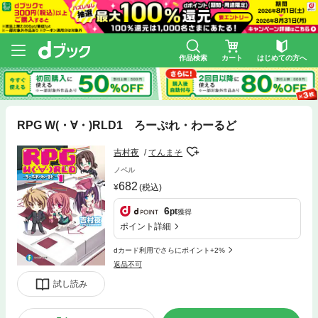
作品検索
カート
はじめての方へ
RPG W(・∀・)RLD1 ろーぷれ・わーるど
吉村夜
てんまそ
ノベル
682
(税込)
6
pt
獲得
ポイント詳細
dカード利用でさらにポイント+2%
返品不可
試し読み