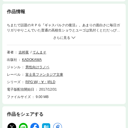
作品情報
ちまたで話題のＲＰＧ『ギャスパルクの復活』。あまりの面白さに毎日ガ
リガリやりこんでいた普通の高校生ショウとユーゴは気付くとだだっぴろ
い原っぱにいた。え～っとここってどこなの？ ドタバタクエスト開始！
著者
吉村夜
てんまそ
出版社
KADOKAWA
ジャンル
男性向けラノベ
レーベル
富士見ファンタジア文庫
シリーズ
RPG W(・∀・)RLD
電子版配信開始日
2017/12/31
ファイルサイズ
9.00 MB
作品をシェアする