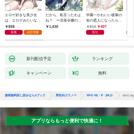
エロゲ好きな美少女
だから、私言ったわよ
学園一かわいい後輩の
くた
は、エロゲみたいなこ
ね？ 〜没落令嬢の案
命の恩人になったら、
ども
と全部シてほしい【電
外楽しい領地改革〜
通い妻になって関係を
858
814
407
8
1,430
子ＳＳ特典付き】
迫ってくる。
新着
試読増量
割引
新刊配信予定
ランキング
キャンペーン
無料
漫画無料試し読みならdブック
男性向けラノベ
RPG W(・∀・)RLD
RPG 
アプリならもっと便利で快適に！