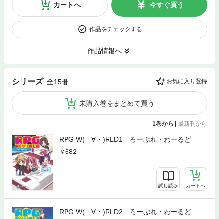
カートへ
今すぐ買う
作品をチェックする
作品情報へ
シリーズ
全15冊
お気に入り登録
未購入巻をまとめて買う
1巻から
|
最新刊から
RPG W(・∀・)RLD1 ろーぷれ・わーるど
682
試し読み
カートへ
RPG W(・∀・)RLD2 ろーぷれ・わーるど