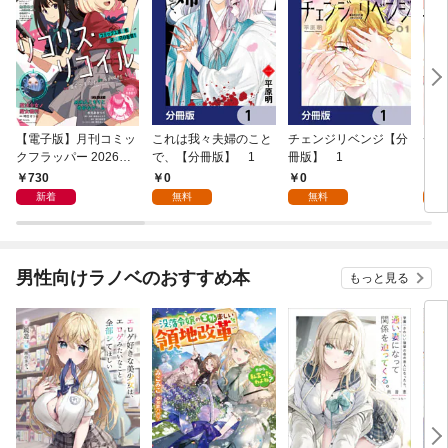
【電子版】月刊コミッ
これは我々夫婦のこと
チェンジリベンジ【分
チェ
クフラッパー 2026年9
で、【分冊版】 1
冊版】 1
月号
730
0
0
7
新着
無料
無料
試
男性向けラノベのおすすめ本
もっと見る