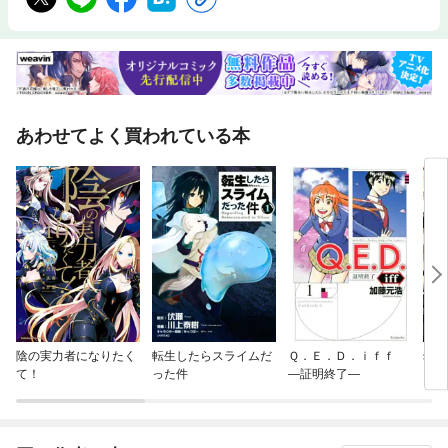
あわせてよく買われている本
陰の実力者になりたく
転生したらスライムだ
Ｑ．Ｅ．Ｄ．ｉｆｆ
幼女
て！
った件
—証明終了—