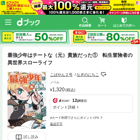
作品検索
カート
はじめての方へ
最強少年はチートな（元）貴族だった① 転生冒険者の
異世界スローライフ
こばやん２号
なぎのにちこ
ノベル
1,320
(税込)
12
pt
獲得
ポイント詳細
dカード利用でさらにポイント+2%
返品不可
試し読み