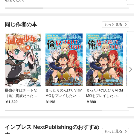
同じ作者の本
もっと見る
最強少年はチートな
まったりのんびりVRM
まったりのんびりVRM
まっ
（元）貴族だった①
MOをプレイしたいの
MOをプレイしたいの
MO
転生冒険者の異世界
に他の連中が俺を放っ
に他の連中が俺を放っ
に他
1,320
198
880
5
スローライフ
ておいてくれない【単
ておいてくれない【電
てお
話版】 1
子単行本版】 1
冊版
インプレス NextPublishingのおすすめ
もっと見る