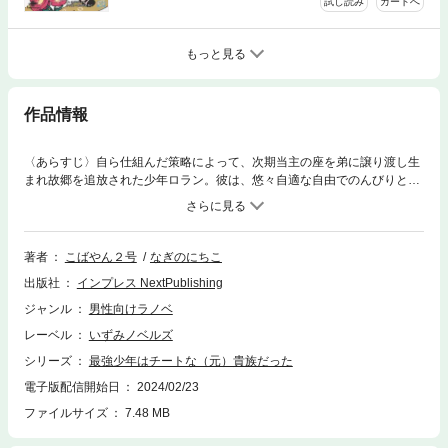
試し読み
カートへ
もっと見る
作品情報
〈あらすじ〉自ら仕組んだ策略によって、次期当主の座を弟に譲り渡し生
まれ故郷を追放された少年ロラン。彼は、悠々自適な自由でのんびりとし
たスローライフを手に入れるべく、旅に出る。新たに名をローランドと変
えて冒険者になったが、なんやかんややっているうちに、気付けば悪目立
ちしてしまい注目を集めてしまう。権力者に目を付けられてしまえば、自
由を奪われるかもしれない……でも、せっかく二度目の人生なのだから好
著者
こばやん２号
なぎのにちこ
き勝手やってみたい。この物語は、そんな葛藤がありつつも結局は好き勝
出版社
インプレス NextPublishing
手に振舞ってしまう少年の異世界冒険活劇である。〈著者からの一言〉た
だの趣味で書いていたものが、まさか商業化されるとは……。人生何があ
ジャンル
男性向けラノベ
るかわからんもんです。「小説家になろう」など各Web小説サイトで人気
レーベル
いずみノベルズ
を博し、最多閲覧数1200万を超える本作が満を持して電子書籍化すること
になりました。見どころ？この作品を一言で表すと？うーん、わかりませ
シリーズ
最強少年はチートな（元）貴族だった
ん！！とりあえず、自分から言えることは一つ……どういった作品かは読
電子版配信開始日
2024/02/23
んだ人間が決めてくれ。以上！！
ファイルサイズ
7.48 MB