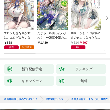
エロゲ好きな美少女
だから、私言ったわよ
学園一かわいい後輩の
くた
は、エロゲみたいなこ
ね？ 〜没落令嬢の案
命の恩人になったら、
ども
と全部シてほしい【電
外楽しい領地改革〜
通い妻になって関係を
858
814
407
8
1,430
子ＳＳ特典付き】
迫ってくる。
新着
試読増量
割引
新刊配信予定
ランキング
キャンペーン
無料
漫画無料試し読みならdブック
男性向けラノベ
最強少年はチートな（元）貴族だ