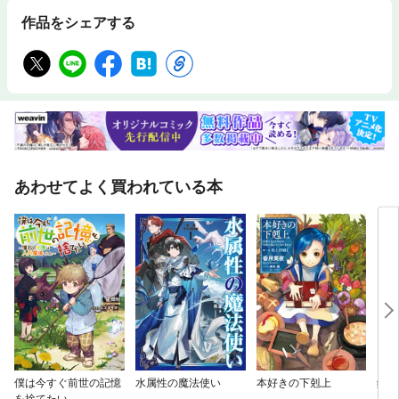
作品をシェアする
あわせてよく買われている本
僕は今すぐ前世の記憶
水属性の魔法使い
本好きの下剋上
鍛冶
を捨てたい。
界ス