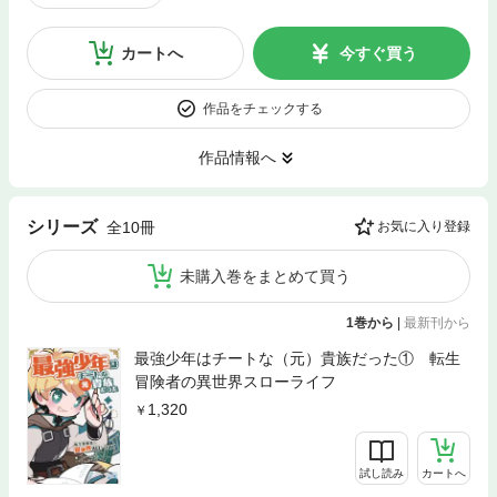
カートへ
今すぐ買う
作品をチェックする
作品情報へ
シリーズ
全10冊
お気に入り登録
未購入巻をまとめて買う
1巻から
|
最新刊から
最強少年はチートな（元）貴族だった① 転生
冒険者の異世界スローライフ
1,320
試し読み
カートへ