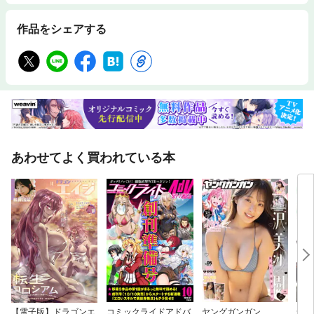
リエルしょう）／『魔力0で最強の大賢者～それは魔法ではない、物理
だ！～』（原作：空地大乃 漫画：色意しのぶ キャラクターデザイン：
作品をシェアする
ぎん太郎）／『ダンジョン島で宿屋をやろう！創造魔法を貰った俺の細腕
繁盛記』（原作：長野文三郎 漫画：結城心一 キャラクターデザイン：
てんまそ）／『「お前を追放する」追放されたのは俺ではなく無口な魔法
少女でした』（原作：まるせい 漫画：八尾匠 キャラクターデザイン：
福きつね）／『異世界帰りの元勇者ですが、デスゲームに巻き込まれまし
た』（原作：空地大乃 漫画：黒山メッキ）／『Fate/Grand Order -Epic o
f Remnant- 亜種特異点Ⅳ 禁忌降臨庭園 セイレム 異端なるセイレム』（原
作：TYPE-MOON 漫画：大森葵）／『氷室の天地 Fate/school life』（原
作･監修：TYPE-MOON 漫画：磨伸映一郎）／『アズールレーン びそく
ぜんしんっ！』（原作：『アズールレーン』運営/Yostar 漫画：ホリ）／
あわせてよく買われている本
『アークナイツOPERATORS!』（原作･監修：HYPERGRYPH/Yostar 漫
画：狂zip）／『バーナード嬢曰く。』（施川ユウキ）※本電子書籍の表
紙・目次・広告・情報・価格は、紙で発行したものとなります。電子版に
付録は含まれておりません。プレゼント応募とWEBアンケートはこちらか
ら→ https://questant.jp/q/REX2501 ※プレゼント応募とWEBアンケートの
有効期限は2024年12月25日23:59までです。
【電子版】ドラゴンエ
コミックライドアドバ
ヤングガンガン
最強