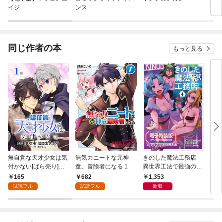
イジ
ンス
賢者
（仮
同じ作者の本
もっと見る
無自覚な天才少女は気
無気力ニートな元神
きのした魔法工務店
き
付かない[ばら売り]
童、冒険者になる 1
異世界工法で最強の家
異世
第1話
づくりを（コミック）
づく
165
682
1,353
7
４【電子特装版】ガ
１
試読フル
試読フル
新着
ウレア領地域共創報告
書～ドキドキ！夜の工
務店編～