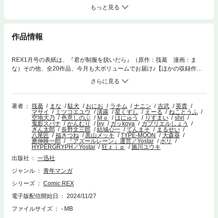
もっと見る
作品情報
REX1月号の表紙は、『君が制服を脱いだら』（原作：筏葛 漫画：ま
な）その他、全20作品、今月も大ボリュームでお届け♪【ほかの収録作
品】『死霊魔術の容疑者』（原作：駄犬 漫画：おにお）／『どうも、物
欲の聖女です～無双スキル「クリア報酬」で盛大に勘違いされました～』
（原作：ラチム 漫画：ナニン キャラクターデザイン：吉武）／『１年
A組のモンスター』（英貴）／『落ちこぼれ衛士見習いの少年。（実は）
著者
筏葛
まな
駄犬
おにお
ラチム
ナニン
吉武
英貴
マサイ
ミツコエユウ
清露
星くずし
えーる
ねことうふ
最強最悪の暗殺者。』（原作：マサイ 漫画：ミツコエ ユウ）／『冒険者
空地大乃
色意しのぶ
Ｍｏ
はにゅう
りすまい
shri
パーティーを追放された回復士の少女を拾って育成したら、まさかの最強
鬼影スパナ
かんむり
Ixy
ガッkoya
ガブリエルしょう
ぎん太郎
長野文三郎
結城心一
てんまそ
まるせい
職業に転職!? おまけに彼女の様子が何やらおかしくて…』（原作：清露
八尾匠
福きつね
黒山メッキ
TYPE-MOON
大森葵
漫画：星くずし キャラクターデザイン：えーる）／『お兄ちゃんはおし
磨伸映一郎
『アズールレーン』運営／Yostar
ホリ
HYPERGRYPH／Yostar
狂ｚｉｐ
施川ユウキ
まい！』（ねことうふ）／『砂魔法で砂の王国を作ろう～砂漠に追放され
たから頑張って祖国以上の国家を建ててみた～』（原作：空地大乃 漫
出版社
一迅社
画：色意しのぶ キャラクターデザイン：Mo）／『チートスキル『死者
ジャンル
青年マンガ
蘇生』が覚醒して、いにしえの魔王軍を復活させてしまいました～誰も死
なせない最強ヒーラー～』（原作：はにゅう 漫画：りすまい キャラク
シリーズ
Comic REX
ターデザイン：shri）／『あとはご自由にどうぞ！～チュートリアルで神
電子版配信開始日
2024/11/27
様がラスボスを倒しちゃったので私は好き放題生きていく～』（原作：鬼
影スパナ 漫画：かんむり キャラクターデザイン：Ixy）／『もしもチー
ファイルサイズ
- MB
ト小説の主人公がうっかり人を殺したら』（原作：ガッkoya 漫画：ガブ