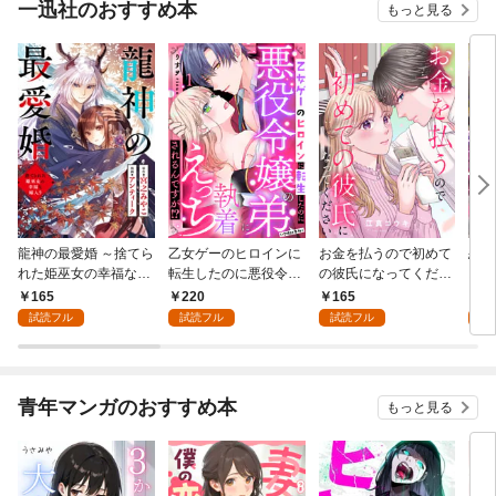
一迅社のおすすめ本
もっと見る
龍神の最愛婚 ～捨てら
乙女ゲーのヒロインに
お金を払うので初めて
恋を
れた姫巫女の幸福な嫁
転生したのに悪役令嬢
の彼氏になってくださ
スが
入り～: 1
の弟（攻略対象外）に
い: 1
溺愛
165
220
165
2
執着えっちされるんで
試読フル
試読フル
試読フル
試
すが！？: 1
青年マンガのおすすめ本
もっと見る