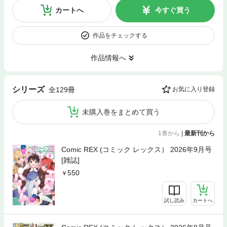
カートへ
今すぐ買う
作品をチェックする
作品情報へ
シリーズ
全129冊
お気に入り登録
未購入巻をまとめて買う
1巻から
|
最新刊から
Comic REX (コミック レックス） 2026年9月号
[雑誌]
550
試し読み
カートへ