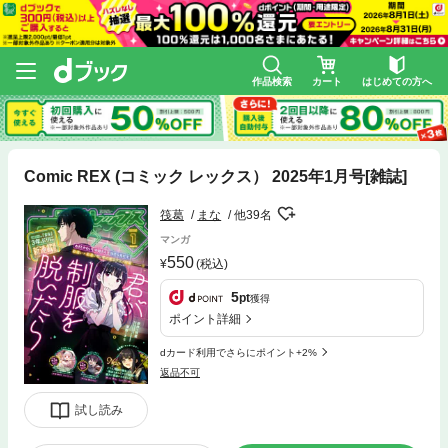
作品検索
カート
はじめての方へ
Comic REX (コミック レックス） 2025年1月号[雑誌]
筏葛
まな
他39名
マンガ
550
(税込)
5
pt
獲得
ポイント詳細
dカード利用でさらにポイント+2%
返品不可
試し読み