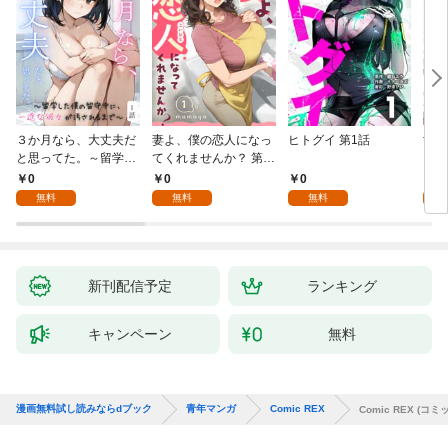
３か月なら、大丈夫だ
妻よ、僕の恋人になっ
ヒトグイ 第1話
世界
と思ってた。～留学し
てくれませんか？ 第1
レベ
た僕の留守中に、一途
話
0
0
0
0
な彼女が汚されるまで
無料
無料
無料
～ 1話
新刊配信予定
ランキング
キャンペーン
無料
漫画無料試し読みならdブック
青年マンガ
Comic REX
Comic REX (コ