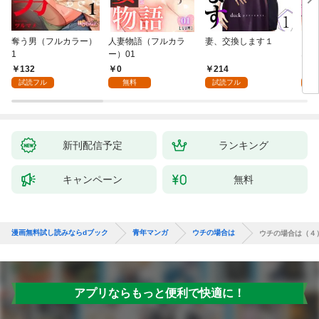
奪う男（フルカラー）
人妻物語（フルカラ
妻、交換します１
ごめ
1
ー）01
ない
132
0
214
1
試読フル
無料
試読フル
試
新刊配信予定
ランキング
キャンペーン
無料
漫画無料試し読みならdブック
青年マンガ
ウチの場合は
ウチの場合は（４
アプリならもっと便利で快適に！