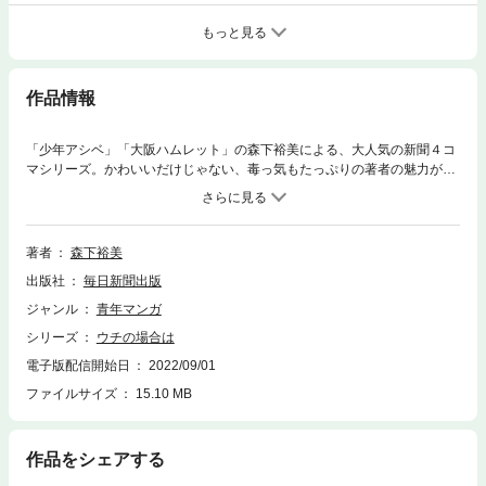
もっと見る
作品情報
「少年アシベ」「大阪ハムレット」の森下裕美による、大人気の新聞４コ
マシリーズ。かわいいだけじゃない、毒っ気もたっぷりの著者の魅力が爆
発しています！元気＋笑い＋愛＝それが大門家の人々です。
著者
森下裕美
出版社
毎日新聞出版
ジャンル
青年マンガ
シリーズ
ウチの場合は
電子版配信開始日
2022/09/01
ファイルサイズ
15.10 MB
作品をシェアする