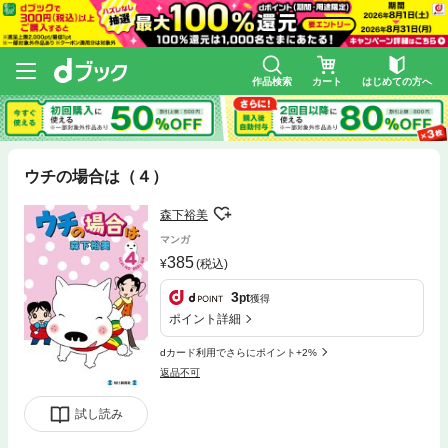
作品検索
カート
はじめての方へ
ウチの場合は（４）
森下裕美
マンガ
385
(税込)
3
pt
獲得
ポイント詳細
dカード利用でさらにポイント+2%
返品不可
試し読み