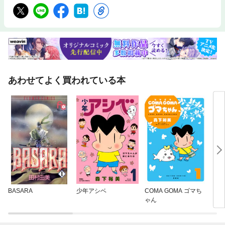
あわせてよく買われている本
BASARA
少年アシベ
COMA GOMA ゴマち
ミス
ゃん