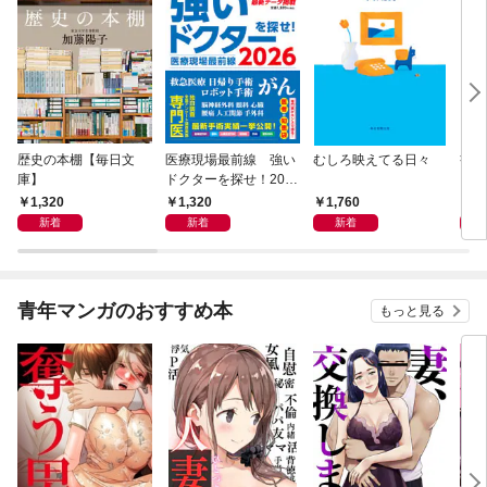
歴史の本棚【毎日文
医療現場最前線 強い
むしろ映えてる日々
書く
庫】
ドクターを探せ！202
6
1,320
1,320
1,760
2,
新着
新着
新着
青年マンガのおすすめ本
もっと見る