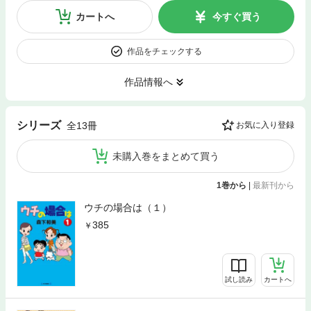
カートへ
今すぐ買う
作品をチェックする
作品情報へ
シリーズ
全13冊
お気に入り登録
未購入巻をまとめて買う
1巻から
|
最新刊から
ウチの場合は（１）
385
試し読み
カートへ