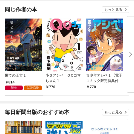
同じ作者の本
もっと見る
果ての王宮 1
小３アシベ ＱＱゴマ
青少年アシベ 1 【電子
ウチ
ちゃん 1
コミック限定特典付
814
き】
770
770
3
新着
試読増量
毎日新聞出版のおすすめ本
もっと見る