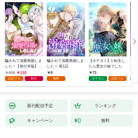
騙されて溺愛再婚しま
騙されて溺愛再婚しま
【タテヨミ】1.転生し
【タ
した！【単行本版】 1
した！ 第1話
たら悪女の妹でした
の私
巻
825
110
0
71
7
試読フル
割引
無料
タテヨミ
試読フル
タ
新刊配信予定
ランキング
キャンペーン
無料