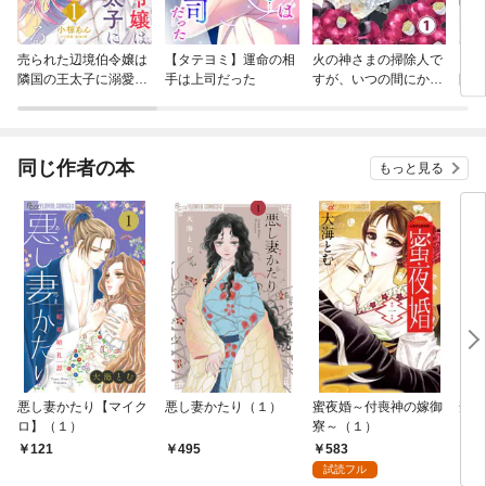
売られた辺境伯令嬢は
【タテヨミ】運命の相
火の神さまの掃除人で
ここ
隣国の王太子に溺愛さ
手は上司だった
すが、いつの間にか花
間で
れる
嫁として溺愛されてい
ます【単話】
同じ作者の本
もっと見る
悪し妻かたり【マイク
悪し妻かたり（１）
蜜夜婚～付喪神の嫁御
禁断
ロ】（１）
寮～（１）
583
121
495
4
試読フル