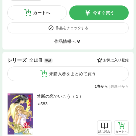
カートへ
今すぐ買う
作品をチェックする
作品情報へ
全10冊
シリーズ
お気に入り登録
完結
未購入巻をまとめて買う
1巻から
|
最新刊から
禁断の恋でいこう（１）
583
試し読み
カートへ