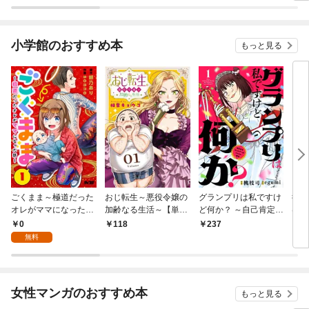
小学館のおすすめ本
もっと見る
ごくまま～極道だった
おじ転生～悪役令嬢の
グランプリは私ですけ
後宮
オレがママになった話
加齢なる生活～【単
ど何か？ ～自己肯定モ
は謎
～【単話】（１）
話】（１）
ンスターのミスコン無
（１
0
118
237
2
双～【単話】（１）
無料
女性マンガのおすすめ本
もっと見る