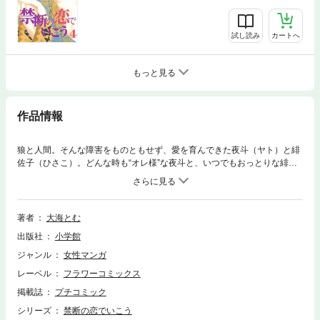
試し読み
カートへ
もっと見る
作品情報
狼と人間。そんな障害をものともせず、愛を育んできた夜斗（ヤト）と緋
佐子（ひさこ）。どんな時も“オレ様”な夜斗と、いつでもおっとりな緋佐
子の凸凹カップルは、24時間ラブラブ。そんなある日、もうひとりの“夜
斗”が現れた！！緋佐子の身に危険が迫り、事態は緊迫して…！？“禁恋”シ
リーズ、遂に堂々の完結！！
著者
大海とむ
出版社
小学館
ジャンル
女性マンガ
レーベル
フラワーコミックス
掲載誌
プチコミック
シリーズ
禁断の恋でいこう