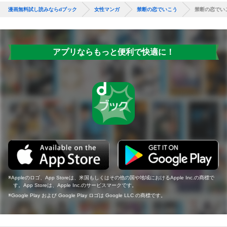
漫画無料試し読みならdブック
女性マンガ
禁断の恋でいこう
禁断の恋でい
アプリならもっと便利で快適に！
Appleのロゴ、App Storeは、米国もしくはその他の国や地域におけるApple Inc.の商標で
す。App Storeは、Apple Inc.のサービスマークです。
Google Play および Google Play ロゴは Google LLC の商標です。