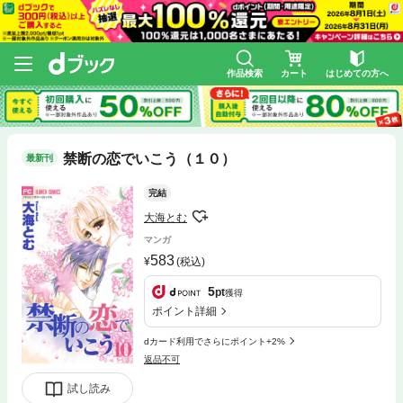
作品検索
カート
はじめての方へ
禁断の恋でいこう（１０）
最新刊
完結
大海とむ
マンガ
583
(税込)
5
pt
獲得
ポイント詳細
dカード利用でさらにポイント+2%
返品不可
試し読み