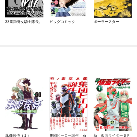
33歳独身女騎士隊長。
ビッグコミック
ポーラースター
風都探偵（１）
集団ヒーロー誕生 石
新 仮面ライダーＳＰ