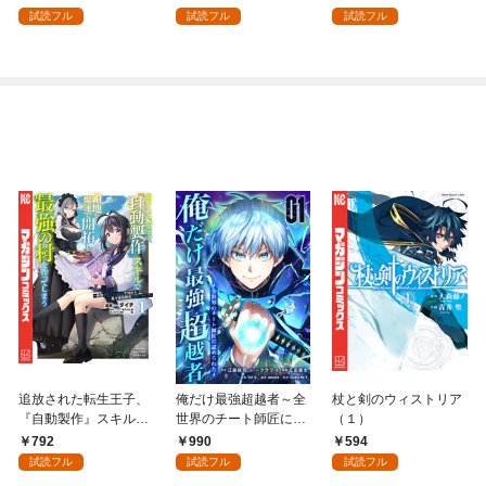
強の村を作ってしまう
試読フル
試読フル
試読フル
～最強クラフトスキル
で始める、楽々領地開
拓スローライフ～
（１）
追放された転生王子、
俺だけ最強超越者～全
杖と剣のウィストリア
『自動製作』スキルで
世界のチート師匠に認
（１）
領地を爆速で開拓し最
められた～【単行本】
792
990
594
強の村を作ってしまう
（１）
試読フル
試読フル
試読フル
～最強クラフトスキル