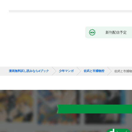
れて元パーティーメン
バーと世界に復讐＆
『ざまぁ！』します！
（１）
新刊配信予定
漫画無料試し読みならdブック
少年マンガ
佐武と市捕物控
佐武と市捕物