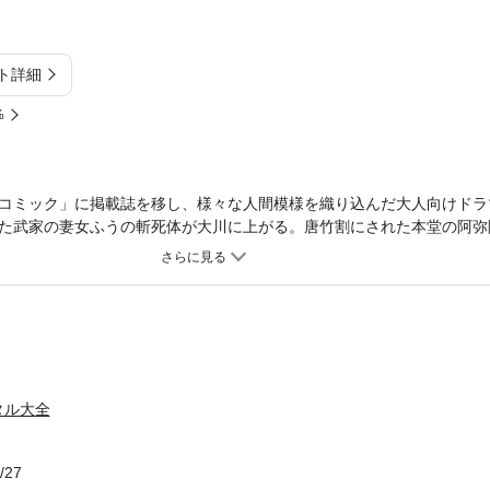
ト詳細
%
コミック」に掲載誌を移し、様々な人間模様を織り込んだ大人向けドラ
た武家の妻女ふうの斬死体が大川に上がる。唐竹割にされた本堂の阿弥
の悲哀とは？ 柴田錬三郎の『眠狂四郎』を原作とした「端午の節句」
と診立てる長崎帰りの名医の事件「氷の朔日」など、全4編を収録！
タル大全
/27