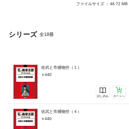
ファイルサイズ
46.72 MB
シリーズ
全18冊
佐武と市捕物控（１）
440
試し読み
カートへ
佐武と市捕物控（４）
440