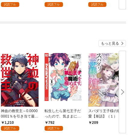
試読フル
試読フル
試読フル
もっと見る
神血の救世主～0.0000
転生したら第七王子だ
スパダリ王子様の狂い
0001％を引き当て最強
ったので、気ままに魔
愛【単話】（１）
へ～【電子書籍特典
術を極めます（１）
1,210
792
209
付】（１）
試読フル
試読フル