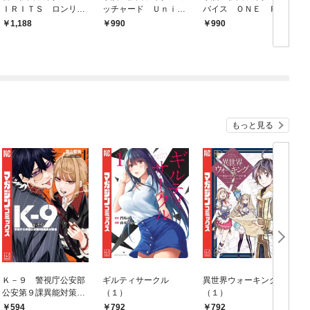
ＩＲＩＴＳ ロンリー
ッチャード Ｕｎｉｖ
バイス ＯＮＥ ＰＯ
仮面ライダー編 特装
ｅｒｓｉｔｙ
ＳＳＩＢＩＬＩＴＹ
1,188
990
990
版（１）
もっと見る
Ｋ－９ 警視庁公安部
ギルティサークル
異世界ウォーキング
公安第９課異能対策係
（１）
（１）
（１）
594
792
792