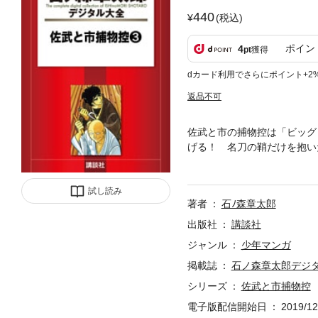
440
(税込)
ポイン
4
pt
獲得
dカード利用でさらにポイント+2
返品不可
佐武と市の捕物控は「ビッグ
げる！ 名刀の鞘だけを抱い
ぐ謎の裏に浮かび上がる人間
で市の目が見えるようになる
試し読み
著者
石ﾉ森章太郎
出版社
講談社
ジャンル
少年マンガ
掲載誌
石ノ森章太郎デジ
シリーズ
佐武と市捕物控
電子版配信開始日
2019/12