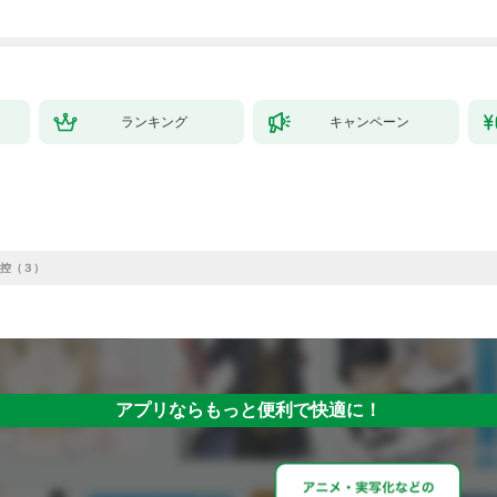
で始める、楽々領地開
拓スローライフ～
（１）
ランキング
キャンペーン
控（３）
アプリならもっと便利で快適に！