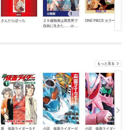
さんだらぼっち
２９歳独身は異世界で
ONE PIECE カラー版
自由に生きた……かっ
た。【分冊版】
もっと見る
新 仮面ライダーＳＰ
小説 仮面ライダーガ
小説 仮面ライダーリ