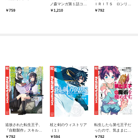
ノ森マンガ第１話コレ
ＩＲＩＴＳ ロンリー
クション
仮面ライダー編（１）
759
1,210
792
追放された転生王子、
杖と剣のウィストリア
転生したら第七王子だ
『自動製作』スキルで
（１）
ったので、気ままに魔
領地を爆速で開拓し最
術を極めます（１）
792
594
792