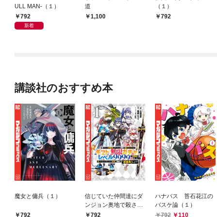
ULL MAN-（１）
道
（１）
792
1,100
792
新着
講談社のおすすめ本
魔女と傭兵（１）
信じていた仲間達にダ
ハナバス 苔石花江の
ンジョン奥地で殺され
バスケ論（１）
かけたがギフト『無限
792
792
792
110