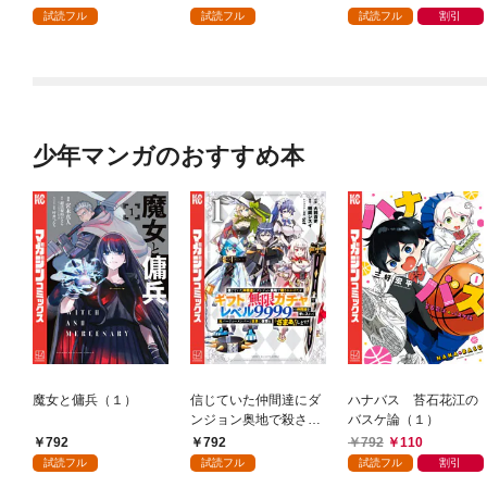
ガチャ』でレベル９９
試読フル
試読フル
試読フル
割引
９９の仲間達を手に入
れて元パーティーメン
バーと世界に復讐＆
『ざまぁ！』します！
（１）
少年マンガのおすすめ本
魔女と傭兵（１）
信じていた仲間達にダ
ハナバス 苔石花江の
ンジョン奥地で殺され
バスケ論（１）
かけたがギフト『無限
792
792
792
110
ガチャ』でレベル９９
試読フル
試読フル
試読フル
割引
９９の仲間達を手に入