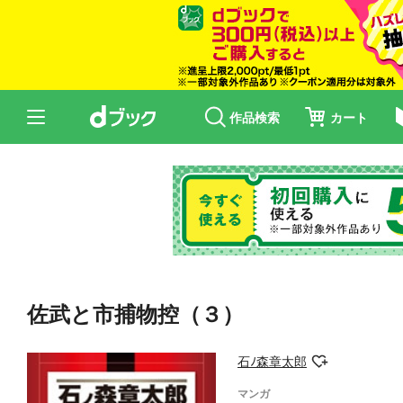
作品検索
カート
佐武と市捕物控（３）
石ﾉ森章太郎
マンガ