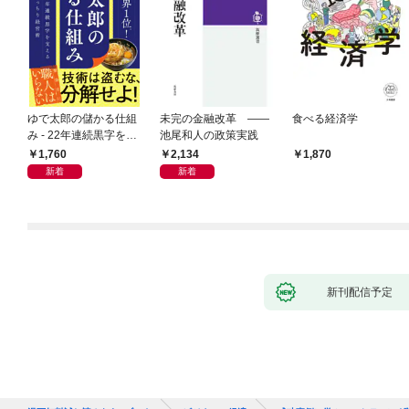
ゆで太郎の儲かる仕組
未完の金融改革 ――
食べる経済学
み - 22年連続黒字を支
池尾和人の政策実践
えるがっちり経営術 -
1,760
2,134
1,870
新着
新着
新刊配信予定