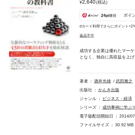
2,640
(税込)
ポイ
24
pt
獲得
dカード利用でさらにポイント+2
返品不可
成功する企業は優れたマーケ
となく、独自に高収益を上げ
の成功事例とともに６つの戦
企業はもとより、知られざる
著者
酒井光雄
武田雅之
出版社
かんき出版
ジャンル
ビジネス・経済
シリーズ
成功事例に学ぶ
電子版配信開始日
2014/07
ファイルサイズ
30.92 MB