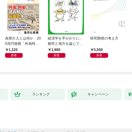
為替介入とは何か 20
経済学を手がかりに，
研究開発の考え方
0兆円規模「外為特
都市と地方を論じてみ
会」が生まれた謎
よう
1,320
1,980
5,500
新着
新着
新着
ランキング
キャンペーン