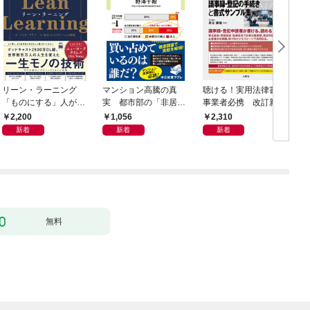
リーン・ラーニング
マンション高騰の真
聴ける！実用法律書
「ものにする」人が自
実 都市部の「非居住
事業者必携 改訂新
然とやっている 最小の
化」が街を壊す
版 中小企業のための
Ｎ
2,200
1,056
2,310
インプットで最大の成
株式会社【株主総会・
新着
新着
新着
果を得る学習法
取締役会・監査役会】
の議事録・登記の手続
きと書式サンプル集
無料