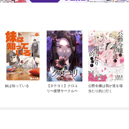
妹は知っている
【タテヨミ】クロユ
公爵令嬢は我が道を場
リ〜復讐サークル〜
当たり的に行く