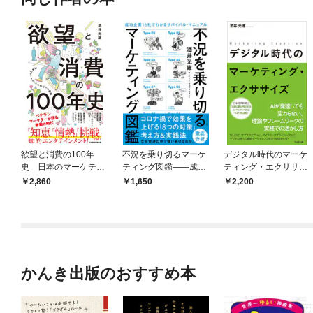
欲望と消費の100年
不況を乗り切るマーケ
デジタル時代のマーケ
史 日本のマーケティ
ティング図鑑――成功
ティング・エクササイ
ングをめぐる物語
企業16社でわかるサバ
ズ
2,860
1,650
2,200
イバル・マニュアル
かんき出版のおすすめ本