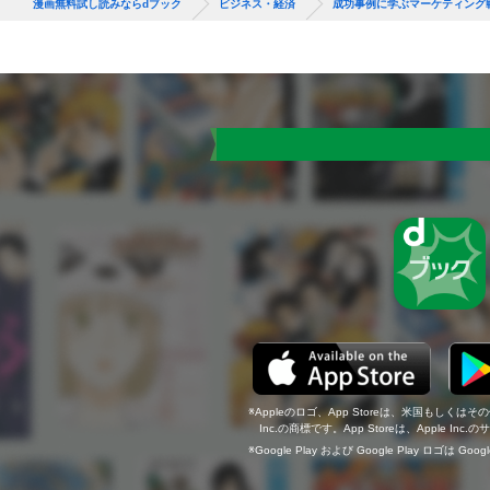
漫画無料試し読みならdブック
ビジネス・経済
成功事例に学ぶマーケティング
Appleのロゴ、App Storeは、米国もしくはそ
Inc.の商標です。App Storeは、Apple In
Google Play および Google Play ロゴは Go