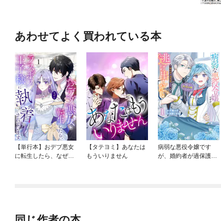
あわせてよく買われている本
【単行本】おデブ悪女
【タテヨミ】あなたは
病弱な悪役令嬢です
に転生したら、なぜか
もういりません
が、婚約者が過保護す
ラスボス王子様に執着
ぎて逃げ出したい(私た
されています
ち犬猿の仲でしたよ
ね！？)
同じ作者の本