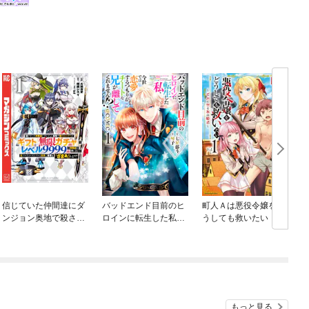
信じていた仲間達にダ
バッドエンド目前のヒ
町人Ａは悪役令嬢をど
ンジョン奥地で殺され
ロインに転生した私、
うしても救いたい ～
かけたがギフト『無限
今世では恋愛するつも
どぶと空と氷の姫君～
ガチャ』でレベル９９
りがチートな兄が離し
９９の仲間達を手に入
てくれません！？@C
れて元パーティーメン
OMIC
バーと世界に復讐＆
『ざまぁ！』します！
もっと見る