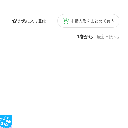
お気に入り登録
未購入巻をまとめて買う
1巻から
|
最新刊から