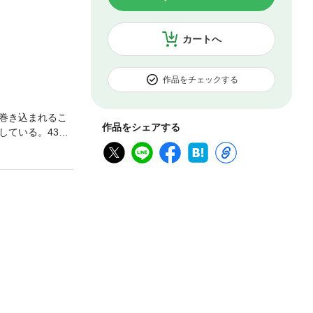
カートへ
作品をチェックする
巻き込まれるこ
作品をシェアする
している。43社
も網羅し、著名