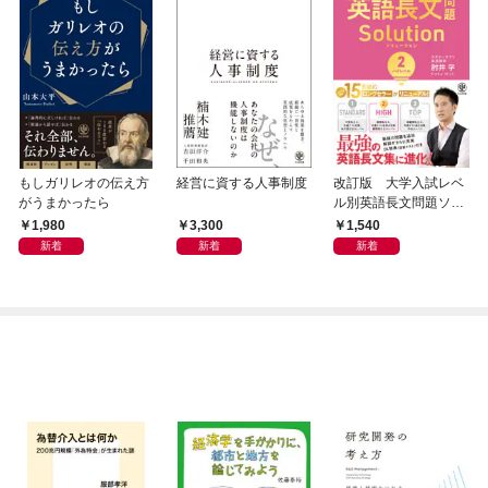
もしガリレオの伝え方
経営に資する人事制度
改訂版 大学入試レベ
がうまかったら
ル別英語長文問題ソリ
ューション２ ハイレ
1,980
3,300
1,540
ベル
新着
新着
新着