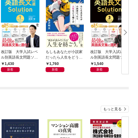
改訂版 大学入試レベ
もしもあなたが小説家
改訂版 大学入試レベ
ル別英語長文問題ソリ
だったら人生をどう描
ル別英語長文問題ソリ
ューション１ スタン
くか
ューション３ トップ
1,430
1,760
1,540
ダードレベル
レベル
新着
新着
新着
もっと見る