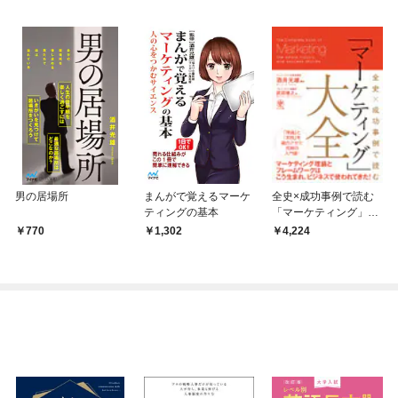
男の居場所
まんがで覚えるマーケ
全史×成功事例で読む
ティングの基本
「マーケティング」大
全
770
1,302
4,224