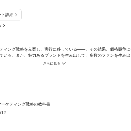
ント詳細
%
ティング戦略を立案し、実行に移している――。その結果、価格競争に
ている。また、魅力あるブランドを生み出して、多数のファンを生み出
略スキームを紹介。メーカーは消費財から生産財まで、またサービス業
優れた事例も掲載。
マーケティング戦略の教科書
/12