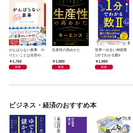
がんばらない家事 や
生産性の高めかた
世界一ゆるい神授業
りたいことは全部や
1分でわかる数Ⅱ
る！ラクして整う「ご
1,760
1,980
1,980
きげん」ルール
新着
新着
新着
ビジネス・経済のおすすめ本