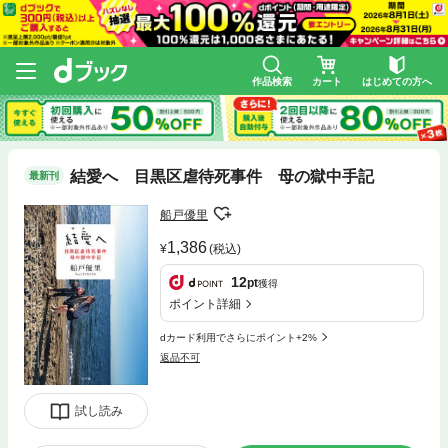
作品検索
カート
はじめての方へ
結愛へ 目黒区虐待死事件 母の獄中手記
最新刊
船戸優里
1,386
(税込)
12
pt
獲得
ポイント詳細
dカード利用でさらにポイント+2%
返品不可
試し読み