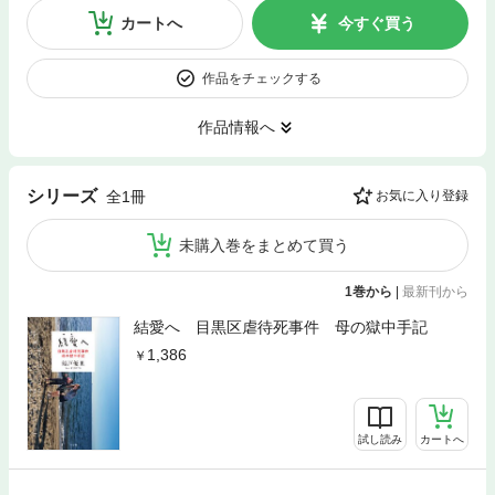
カートへ
今すぐ買う
作品をチェックする
作品情報へ
シリーズ
全1冊
お気に入り登録
未購入巻をまとめて買う
1巻から
|
最新刊から
結愛へ 目黒区虐待死事件 母の獄中手記
1,386
試し読み
カートへ