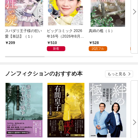
スパダリ王子様の狂い
ビッグコミック 2026
真綿の檻（１）
こん
愛【単話】（１）
年16号（2026年8月7
（１
日発売）
510
528
5
209
新着
試読フル
試
ノンフィクションのおすすめ本
もっと見る