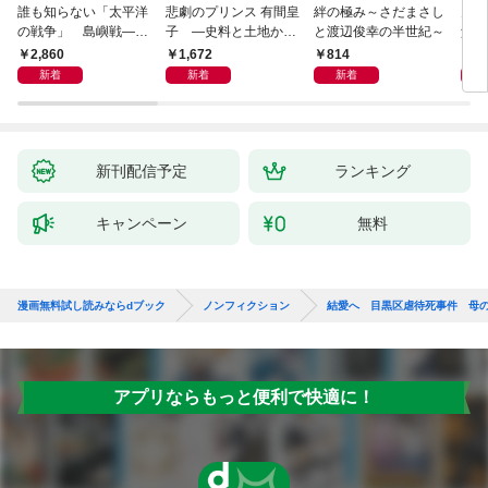
誰も知らない「太平洋
悲劇のプリンス 有間皇
絆の極み～さだまさし
鬼が
の戦争」 島嶼戦――
子 ―史料と土地から
と渡辺俊幸の半世紀～
父と
マッカーサーとの激闘
読み直す十九年の生涯
赦し
2,860
1,672
814
1,
の真実
新着
新着
新着
新刊配信予定
ランキング
キャンペーン
無料
漫画無料試し読みならdブック
ノンフィクション
結愛へ 目黒区虐待死事件 母
アプリならもっと便利で快適に！