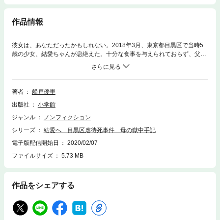
作品情報
彼女は、あなただったかもしれない。2018年3月、東京都目黒区で当時5
歳の少女、結愛ちゃんが息絶えた。十分な食事を与えられておらず、父親
から暴力を受けていたことによる衰弱死だった。警視庁は傷害容疑で父親
を逮捕。6月に父親を保護責任者遺棄致死容疑で再逮捕する際、母親・船
戸優里も逮捕する。本書は、2019年9月、第一審で懲役8年の判決を下さ
れた母親が、罪と向き合いながら綴った悲しみの記録である。〈2018年6
著者
船戸優里
月7日、私は娘を死なせたということで逮捕された。いや「死なせた」の
出版社
小学館
ではなく「殺した」と言われても当然の結果で、「逮捕された」のではな
く「逮捕していただいた」と言った方が正確なのかもしれない〉〈結婚式
ジャンル
ノンフィクション
直後のころと思う。何が原因だったか今となってはわからない。結愛が床
シリーズ
結愛へ 目黒区虐待死事件 母の獄中手記
に寝転がっていたとき彼が横から思い切り、結愛のお腹を蹴り上げた。ま
るでサッカーボールのように。私の心はガラガラと音を立てて崩れていっ
電子版配信開始日
2020/02/07
た〉〈私は、正座しながら説教を受け、それが終わると「怒ってくれてあ
ファイルサイズ
5.73 MB
りがとう」と言うようになった。（略）私にとって説教とはしかられて終
わりではなく、その後、彼に納得のいく反省文を提出し、許しをもらうま
での流れをいう〉
作品をシェアする