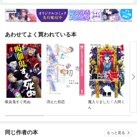
あわせてよく買われている本
吸血鬼すぐ死ぬ
消えた初恋
魔入りました！入間く
「吸
ん
式ア
で会
同じ作者の本
もっと見る