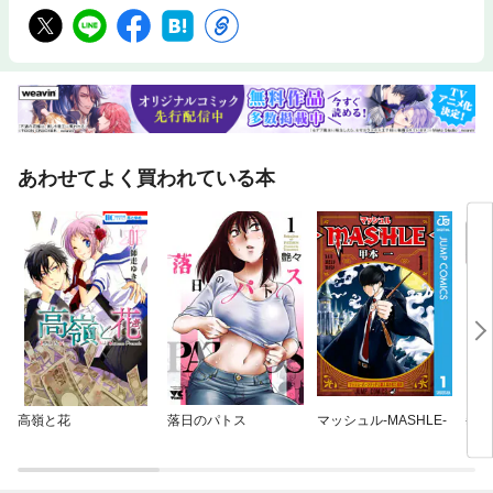
あわせてよく買われている本
高嶺と花
落日のパトス
マッシュル-MASHLE-
拳闘