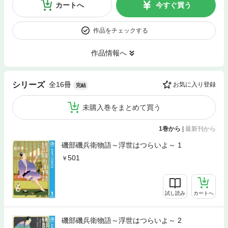
カートへ
今すぐ買う
作品をチェックする
作品情報へ
全16冊
シリーズ
お気に入り登録
完結
未購入巻をまとめて買う
1巻から
|
最新刊から
磯部磯兵衛物語～浮世はつらいよ～ 1
501
試し読み
カートへ
磯部磯兵衛物語～浮世はつらいよ～ 2