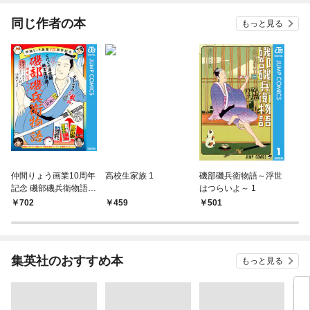
同じ作者の本
もっと見る
仲間りょう画業10周年
高校生家族 1
磯部磯兵衛物語～浮世
記念 磯部磯兵衛物語～
はつらいよ～ 1
浮世はつらいよ～ 拙者
702
459
501
のこと忘れてなかった
よね…で候
集英社のおすすめ本
もっと見る