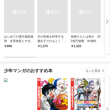
はじめての漢方相談薬
犬の性格を科学する
為替介入とは何か 20
大江
局 水草体質とサボテ
遺伝子でひもとく「最
0兆円規模「外為特
学と
ン体質
良の友」の進化
会」が生まれた謎
から
￥990
￥1,375
￥1,320
￥1,
少年マンガのおすすめ本
もっと見る