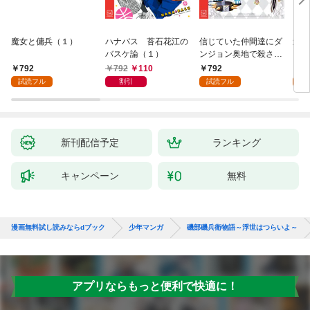
魔女と傭兵（１）
ハナバス 苔石花江の
信じていた仲間達にダ
追放
バスケ論（１）
ンジョン奥地で殺され
『自
かけたがギフト『無限
領地
792
792
110
792
7
ガチャ』でレベル９９
強の
試読フル
割引
試読フル
試
９９の仲間達を手に入
～最
れて元パーティーメン
で始
バーと世界に復讐＆
拓ス
『ざまぁ！』します！
（１
（１）
新刊配信予定
ランキング
キャンペーン
無料
漫画無料試し読みならdブック
少年マンガ
磯部磯兵衛物語～浮世はつらいよ～
アプリならもっと便利で快適に！