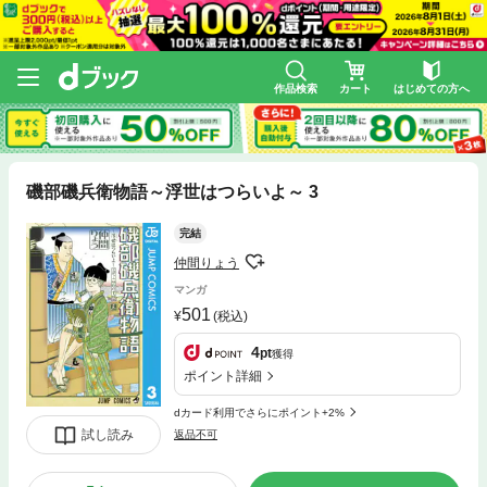
作品検索
カート
はじめての方へ
磯部磯兵衛物語～浮世はつらいよ～ 3
完結
仲間りょう
マンガ
501
(税込)
4
pt
獲得
ポイント詳細
dカード利用でさらにポイント+2%
試し読み
返品不可