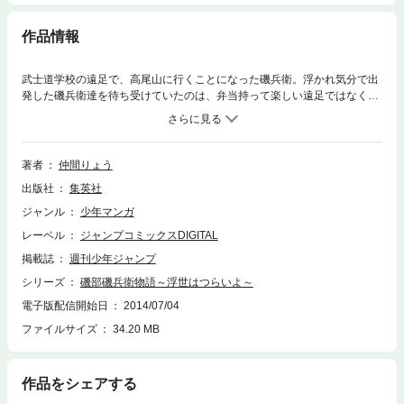
作品情報
武士道学校の遠足で、高尾山に行くことになった磯兵衛。浮かれ気分で出
発した磯兵衛達を待ち受けていたのは、弁当持って楽しい遠足ではなく、
弁当奪われ地獄の修業だった！ ぐだぐだ浮世絵戯言（ギャグ）第3巻で
候。 【同時収録】『磯部磯兵衛物語』番外編4本
著者
仲間りょう
出版社
集英社
ジャンル
少年マンガ
レーベル
ジャンプコミックスDIGITAL
掲載誌
週刊少年ジャンプ
シリーズ
磯部磯兵衛物語～浮世はつらいよ～
電子版配信開始日
2014/07/04
ファイルサイズ
34.20 MB
作品をシェアする