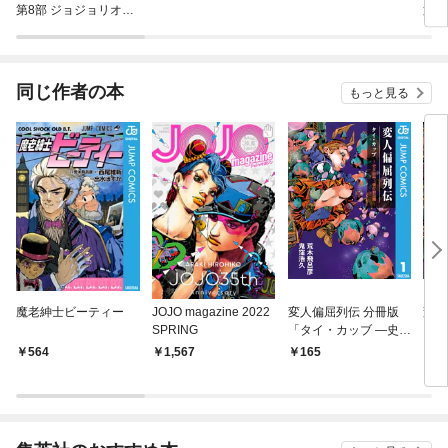
第8部 ジョジョリオン
第9
カラー版
ンズ
同じ作者の本
もっと見る
魔老紳士ビーティー
JOJO magazine 2022
変人偏屈列伝 分冊版
変人
SPRING
「タイ・カッブ ―史上
最高！ 強打製造機―」
564
1,567
165
9