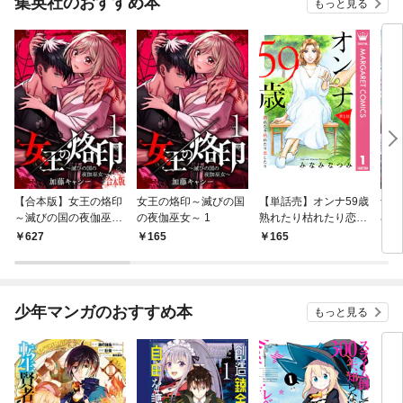
集英社のおすすめ本
もっと見る
【合本版】女王の烙印
女王の烙印～滅びの国
【単話売】オンナ59歳
予言
～滅びの国の夜伽巫女
の夜伽巫女～ 1
熟れたり枯れたり恋し
小鳥
～ 1
たり 1
る専
627
165
165
1
う」
分冊
少年マンガのおすすめ本
もっと見る