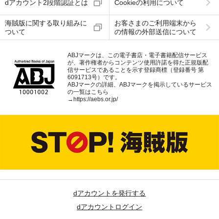
dアカウント2段階認証とは
Cookieの利用について
海賊版に関する取り組みに
お客さまのご利用端末から
ついて
の情報の外部送信について
ABJマークは、この電子書店・電子書籍配信サービス
が、著作権者からコンテンツ使用許諾を得た正規版配
信サービスであることを示す登録商標（登録番号 第
6091713号）です。
ABJマークの詳細、ABJマークを掲示しているサービス
の一覧はこちら
→
https://aebs.or.jp/
dアカウントを発行する
dアカウントログイン