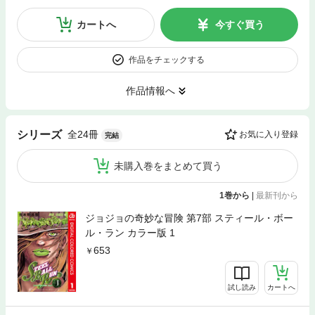
カートへ
今すぐ買う
作品をチェックする
作品情報へ
全24冊
シリーズ
お気に入り登録
完結
未購入巻をまとめて買う
1巻から
|
最新刊から
ジョジョの奇妙な冒険 第7部 スティール・ボー
ル・ラン カラー版 1
653
試し読み
カートへ