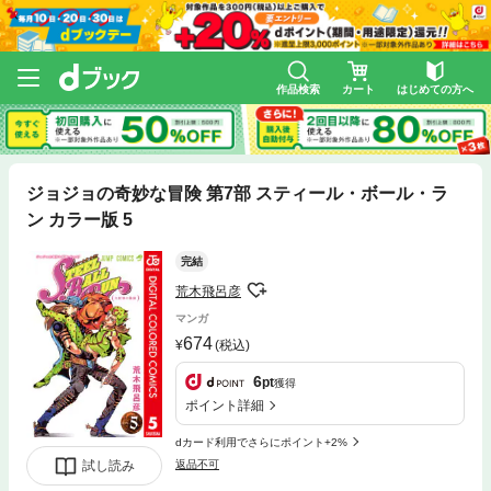
作品検索
カート
はじめての方へ
ジョジョの奇妙な冒険 第7部 スティール・ボール・ラ
ン カラー版 5
完結
荒木飛呂彦
マンガ
674
(税込)
6
pt
獲得
ポイント詳細
dカード利用でさらにポイント+2%
試し読み
返品不可