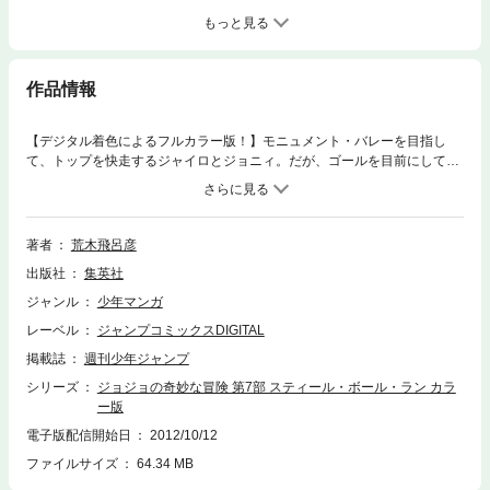
もっと見る
作品情報
【デジタル着色によるフルカラー版！】モニュメント・バレーを目指し
て、トップを快走するジャイロとジョニィ。だが、ゴールを目前にして、
またしてもテロリストの襲撃に遭う二人！ ジャイロが狙われる理由と
は!? そして、SBR（スティール・ボール・ラン）レースの真の目的が明
らかに!!
著者
荒木飛呂彦
出版社
集英社
ジャンル
少年マンガ
レーベル
ジャンプコミックスDIGITAL
掲載誌
週刊少年ジャンプ
シリーズ
ジョジョの奇妙な冒険 第7部 スティール・ボール・ラン カラ
ー版
電子版配信開始日
2012/10/12
ファイルサイズ
64.34 MB