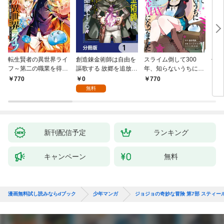
転生賢者の異世界ライ
創造錬金術師は自由を
スライム倒して300
信長
フ～第二の職業を得
謳歌する 故郷を追放さ
年、知らないうちにレ
て、世界最強になりま
れたら、魔王のお膝元
ベルMAXになってまし
0
770
770
7
した～ 1巻
で超絶効果のマジック
た 1巻
無料
アイテム作り放題にな
りました【分冊版】
1
新刊配信予定
ランキング
キャンペーン
無料
漫画無料試し読みならdブック
少年マンガ
ジョジョの奇妙な冒険 第7部 スティー