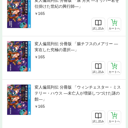
変人偏屈列伝 分冊版 「康 芳夫 ―オリバー君を
仕掛けた世紀の興行師―」
165
試し読み
カートへ
変人偏屈列伝 分冊版 「腸チフスのメアリー ―
実在した究極の選択―」
165
試し読み
カートへ
変人偏屈列伝 分冊版 「ウィンチェスター・ミス
テリー・ハウス ―未亡人が増築しつづけた謎の
館―」
165
試し読み
カートへ