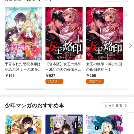
予言された悪役令嬢は
【合本版】女王の烙印
女王の烙印～滅びの国
【単
小鳥と謳う ～未来を知
～滅びの国の夜伽巫女
の夜伽巫女～ 1
熟れ
る専属執事に「君を救
～ 1
たり
627
165
165
1
う」と言われました～
試読フル
試読フル
分冊版 第1話
少年マンガのおすすめ本
もっと見る