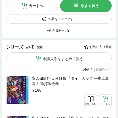
カートへ
今すぐ買う
作品をチェックする
作品情報へ
全6冊
シリーズ
お気に入り登録
完結
未購入巻をまとめて買う
1巻から
|
最新刊から
変人偏屈列伝 分冊版 「タイ・カッブ ―史上最
高！ 強打製造機―」
165
試し読み
カートへ