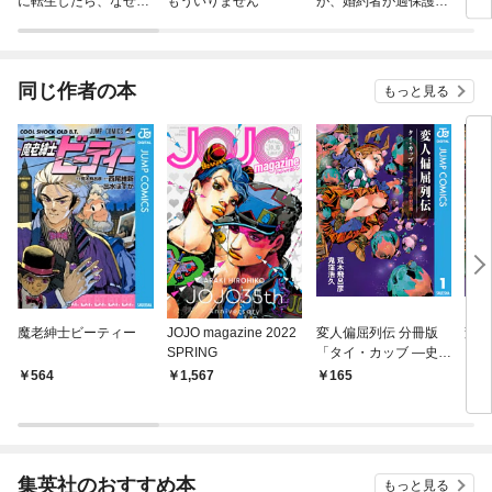
に転生したら、なぜか
もういりません
が、婚約者が過保護す
当た
ラスボス王子様に執着
ぎて逃げ出したい(私
されています
たち犬猿の仲でしたよ
ね！？)
同じ作者の本
もっと見る
魔老紳士ビーティー
JOJO magazine 2022
変人偏屈列伝 分冊版
変人
SPRING
「タイ・カッブ ―史上
最高！ 強打製造機―」
564
1,567
165
9
集英社のおすすめ本
もっと見る