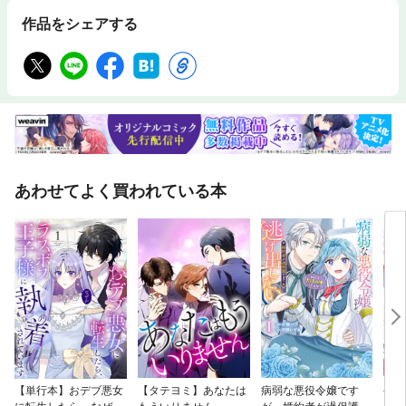
作品をシェアする
あわせてよく買われている本
【単行本】おデブ悪女
【タテヨミ】あなたは
病弱な悪役令嬢です
公爵