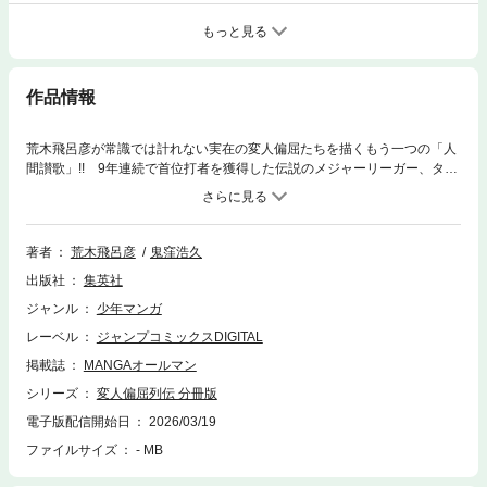
もっと見る
作品情報
荒木飛呂彦が常識では計れない実在の変人偏屈たちを描くもう一つの「人
間讃歌」!! 9年連続で首位打者を獲得した伝説のメジャーリーガー、タ
イ・カッブ。凄まじい功績を打ち立てながらも、異様なまでの負けず嫌
い、激しすぎる気性で最も忌み嫌われた選手ともいわれた男の苛烈なる生
涯とは――!? ※本タイトルは『変人偏屈列伝』の分冊版となります。重
複購入にご注意ください。
著者
荒木飛呂彦
鬼窪浩久
出版社
集英社
ジャンル
少年マンガ
レーベル
ジャンプコミックスDIGITAL
掲載誌
MANGAオールマン
シリーズ
変人偏屈列伝 分冊版
電子版配信開始日
2026/03/19
ファイルサイズ
- MB