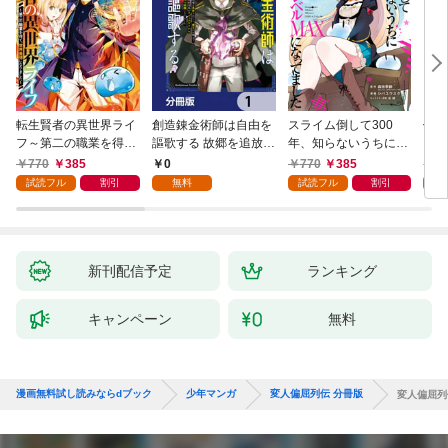
転生賢者の異世界ライ
創造錬金術師は自由を
スライム倒して300
信長
フ～第二の職業を得
謳歌する 故郷を追放さ
年、知らないうちにレ
て、世界最強になりま
れたら、魔王のお膝元
ベルMAXになってまし
770
385
0
770
385
7
した～ 1巻
で超絶効果のマジック
た 1巻
試読フル
割引
無料
試読フル
割引
試
アイテム作り放題にな
りました【分冊版】
1
新刊配信予定
ランキング
キャンペーン
無料
漫画無料試し読みならdブック
少年マンガ
変人偏屈列伝 分冊版
変人偏屈列