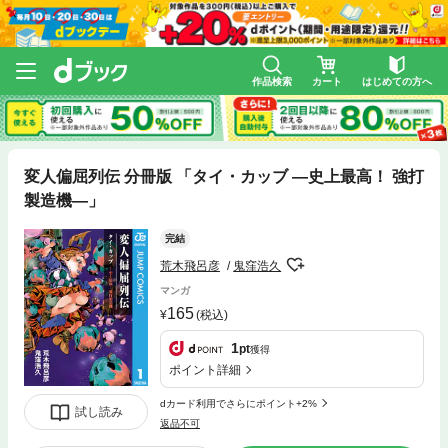
作品検索
カート
はじめての方へ
変人偏屈列伝 分冊版 「タイ・カッブ ―史上最高！ 強打
製造機―」
完結
荒木飛呂彦
鬼窪浩久
マンガ
165
(税込)
1
pt
獲得
ポイント詳細
dカード利用でさらにポイント+2%
試し読み
返品不可