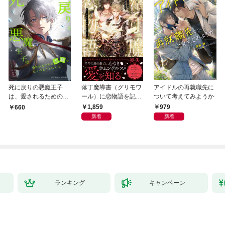
死に戻りの悪魔王子
落丁魔導書（グリモワ
アイドルの再就職先に
は、愛されるための実
ール）に恋物語を記す
ついて考えてみようか
験をはじめることにし
には【イラスト付き】
1,859
979
660
た。（１）
【単行本書き下ろしSS
新着
新着
付き】
ランキング
キャンペーン