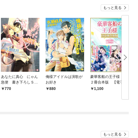
もっと見る
あなたに真心 にゃん
俺様アイドルは演歌が
豪華客船の王子様 全
急便 書き下ろしＳＳ
お好き
２冊合本版 【電子特
付限定版
典付き】
770
880
1,100
もっと見る