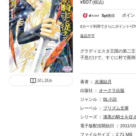
607
(税込)
ポイン
5
pt
獲得
dカード利用でさらにポイント+2
返品不可
グラディエスタ王国の第二王
子息だけで、すぐに村で面倒
た。その夜、カオルは宿で賊
いカオル。けれど、報酬とし
試し読み
著者
水瀬結月
出版社
オークラ出版
ジャンル
BL小説
レーベル
プリズム文庫
シリーズ
漆黒の騎士を従
電子版配信開始日
2011/10
ファイルサイズ
2.71 MB