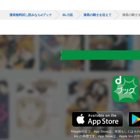
漫画無料試し読みならdブック
BL小説
漆黒の騎士を従えて
漆黒の騎士
Appleのロゴ、App Storeは、米国もしくはそ
Inc.の商標です。App Storeは、Apple In