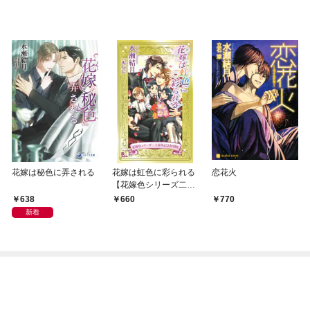
花嫁は秘色に弄される
花嫁は虹色に彩られる
恋花火
【花嫁色シリーズ二十
周年記念特別版】
638
660
770
新着