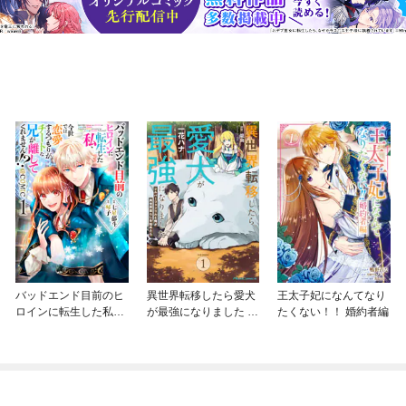
バッドエンド目前のヒ
異世界転移したら愛犬
王太子妃になんてなり
ロインに転生した私、
が最強になりました ～
たくない！！ 婚約者編
今世では恋愛するつも
シルバーフェンリルと
りがチートな兄が離し
俺が異世界暮らしを始
てくれません！？@C
めたら～ THE COMIC
OMIC