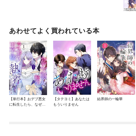
あわせてよく買われている本
【単行本】おデブ悪女
【タテヨミ】あなたは
結界師の一輪華
に転生したら、なぜか
もういりません
ラスボス王子様に執着
されています