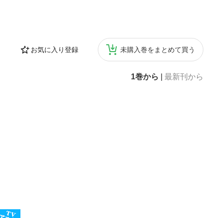
お気に入り登録
未購入巻をまとめて買う
1巻から
|
最新刊から