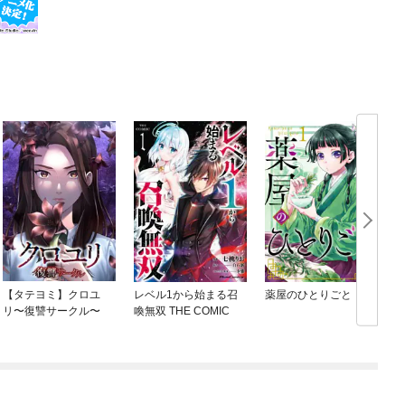
【タテヨミ】クロユ
レベル1から始まる召
薬屋のひとりごと
リ〜復讐サークル〜
喚無双 THE COMIC