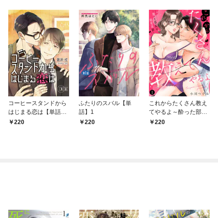
コーヒースタンドから
ふたりのスバル【単
これからたくさん教え
はじまる恋は【単話】
話】1
てやるよ～酔った部長
1
は溺愛系狼～【単話】
220
220
220
1