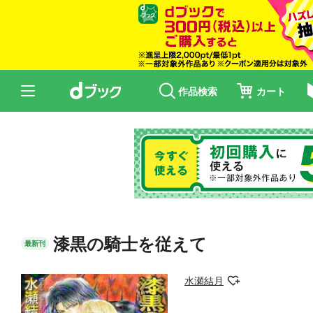
作品検索
カート
漆黒の騎士を従えて
最新刊
水瀬結月