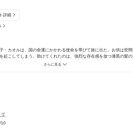
ト詳細
%
子・カオルは、国の命運にかかわる使命を帯びて旅に出た。お供は世間
を起こしてしまう。助けてくれたのは、強烈な存在感を放つ漆黒の髪の
に襲われるが、またしてもシンに助けられる。危険すぎる旅の護衛とし
てシンから要求されたのは、男同士の『やらしいこと』で！？
えて
/10