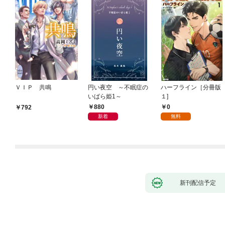
ＶＩＰ 共鳴
円い夜空 ～不眠症の
ハーフライン［分冊版
いばら姫1～
１]
880
0
792
新着
無料
新刊配信予定