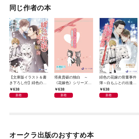
同じ作者の本
【文庫版イラスト＆書
塔眞貴砺の独白 ～
緋色の花嫁の骨董事件
き下ろし付】緋色の花
《花嫁色》シリーズ番
簿～白もふとの出逢い
嫁の骨董事件簿
外編～
編～
638
638
638
新着
新着
新着
オークラ出版のおすすめ本