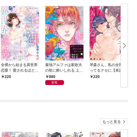
全裸から始まる異世界
最強アルファは家政夫
琴森さん、私の全部知
恋愛！ 愛されるほど、
の歌に酔いしれる 上
ってるクセに【単話】
服が増えていく…【単
【単行本版】
1
880
220
220
話】 1
新着
もっと見る