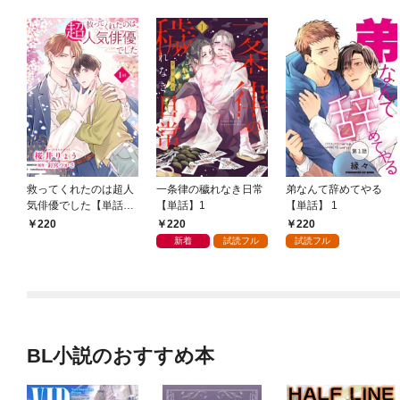
救ってくれたのは超人
一条律の穢れなき日常
弟なんて辞めてやる
気俳優でした【単話】
【単話】1
【単話】 1
1
220
220
220
新着
試読フル
試読フル
BL小説のおすすめ本