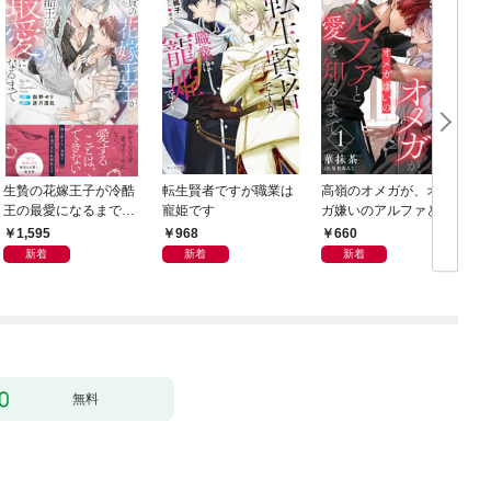
生贄の花嫁王子が冷酷
転生賢者ですが職業は
高嶺のオメガが、オメ
王の最愛になるまで
寵姫です
ガ嫌いのアルファと愛
【イラスト付き】【単
を知るまで1
1,595
968
660
行本書き下ろしSS付
新着
新着
新着
き】
無料