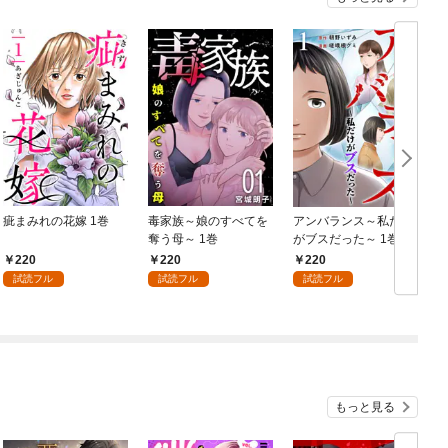
疵まみれの花嫁 1巻
毒家族～娘のすべてを
アンバランス～私だけ
奪う母～ 1巻
がブスだった～ 1巻
220
220
220
試読フル
試読フル
試読フル
もっと見る