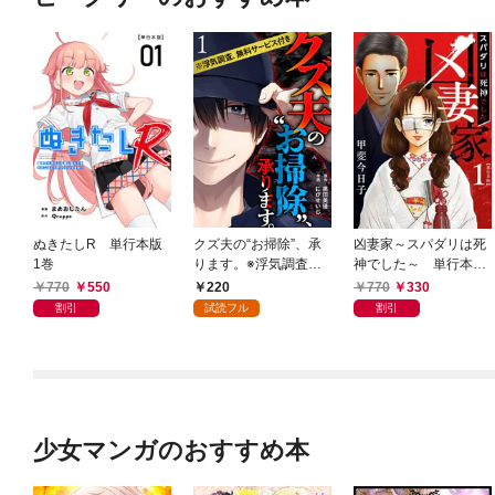
ぬきたしR 単行本版
クズ夫の“お掃除”、承
凶妻家～スパダリは死
1巻
ります。※浮気調査、
神でした～ 単行本版
無料サービス付き 1巻
1巻
770
550
220
770
330
割引
試読フル
割引
少女マンガのおすすめ本