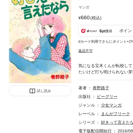
マンガ
660
(税込)
ポイン
6
pt
獲得
dカード利用でさらにポイント+2
返品不可
気になる宝木くんが転校して
たいけど打ち明けられない芽
著者
巻野路子
試し読み
出版社
ビーグリー
ジャンル
少女マンガ
レーベル
まんがフリーク
シリーズ
好きって言えた
電子版配信開始日
2016/08