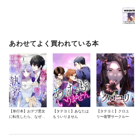
あわせてよく買われている本
【単行本】おデブ悪女
【タテヨミ】あなたは
【タテヨミ】クロユ
に転生したら、なぜか
もういりません
リ〜復讐サークル〜
ラスボス王子様に執着
されています