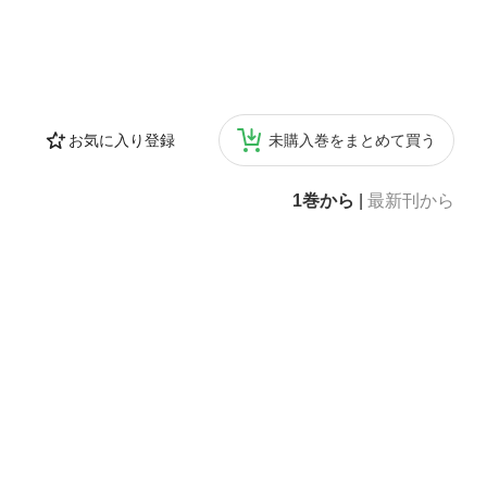
お気に入り登録
未購入巻をまとめて買う
1巻から
|
最新刊から