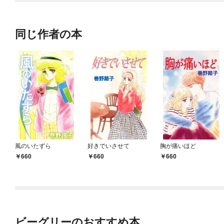
同じ作者の本
風のいたずら
好きでいさせて
胸が痛いほど
660
660
660
ビーグリーのおすすめ本