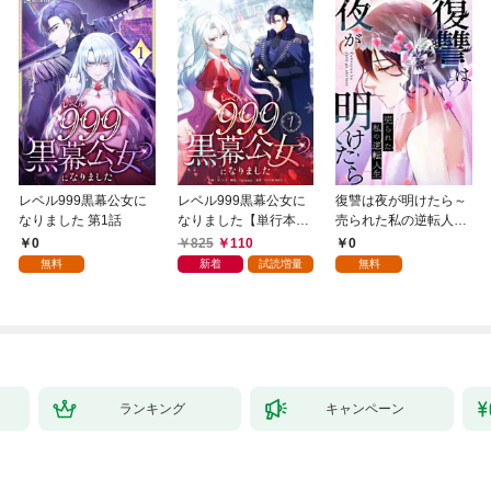
レベル999黒幕公女に
レベル999黒幕公女に
復讐は夜が明けたら～
なりました 第1話
なりました【単行本
売られた私の逆転人生
版】 1巻
(1)
0
825
110
0
無料
新着
試読増量
無料
ランキング
キャンペーン