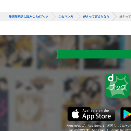
漫画無料試し読みならdブック
少女マンガ
好きって言えたなら
好きって
Appleのロゴ、App Storeは、米国もしくはそ
Inc.の商標です。App Storeは、Apple In