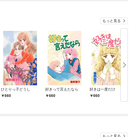
れて元パーティーメン
バーと世界に復讐＆
『ざまぁ！』します！
もっと見る
ひとりっ子どうし
好きって言えたなら
好きは一度だけ
660
660
660
もっと見る