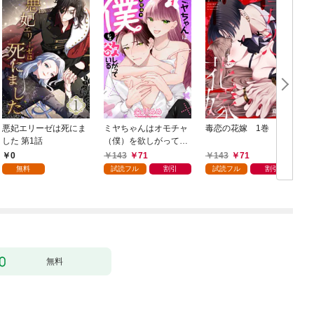
悪妃エリーゼは死にま
ミヤちゃんはオモチャ
毒恋の花嫁 1巻
した 第1話
（僕）を欲しがってい
る 1巻
0
143
71
143
71
無料
試読フル
割引
試読フル
割引
無料