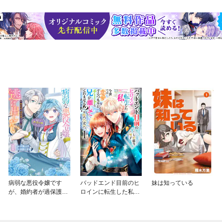
病弱な悪役令嬢です
バッドエンド目前のヒ
妹は知っている
が、婚約者が過保護す
ロインに転生した私、
ぎて逃げ出したい(私た
今世では恋愛するつも
ち犬猿の仲でしたよ
りがチートな兄が離し
ね！？)
てくれません！？@C