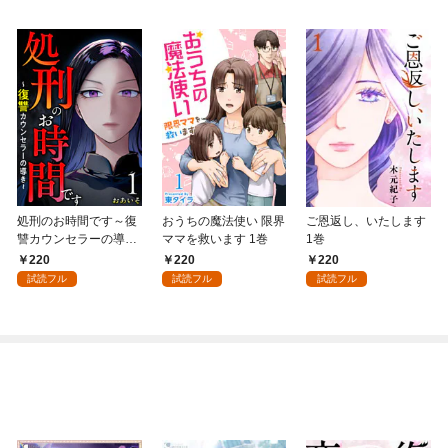
処刑のお時間です～復
おうちの魔法使い 限界
ご恩返し、いたします
讐カウンセラーの導き
ママを救います 1巻
1巻
～ 1巻
220
220
220
試読フル
試読フル
試読フル