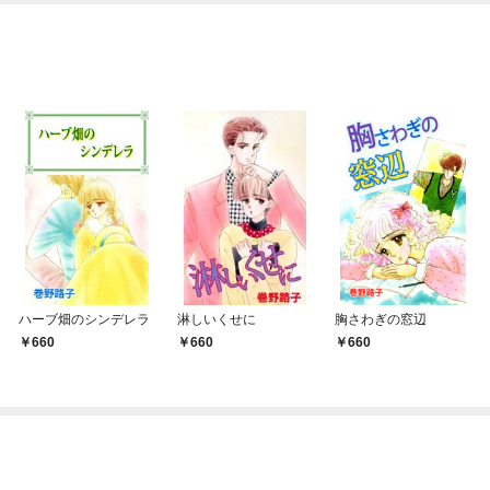
OMIC
ハーブ畑のシンデレラ
淋しいくせに
胸さわぎの窓辺
660
660
660