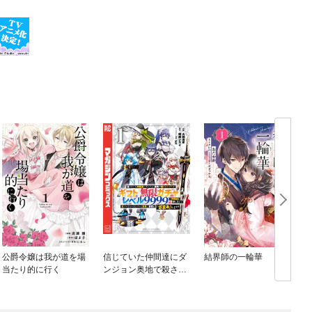
公爵令嬢は我が道を場
信じていた仲間達にダ
結界師の一輪華
当たり的に行く
ンジョン奥地で殺され
かけたがギフト『無限
ガチャ』でレベル９９
９９の仲間達を手に入