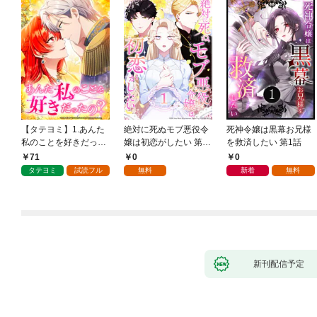
【タテヨミ】1.あんた
絶対に死ぬモブ悪役令
死神令嬢は黒幕お兄様
私のことを好きだった
嬢は初恋がしたい 第1
を救済したい 第1話
の？
話
71
0
0
タテヨミ
試読フル
無料
新着
無料
新刊配信予定