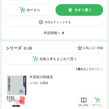
カートへ
今すぐ買う
作品をチェックする
作品情報へ
シリーズ
全1冊
お気に入り登録
未購入巻をまとめて買う
1巻から
|
最新刊から
年賀状の戦後史
792
554
試し読み
カートへ