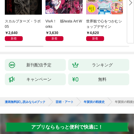
スカルプターズ・ラボ
VivA！ 緜/wata Art W
世界観で心をつかむシ
ブル
05
orks
ョップデザイン
ィシ
ス
2,640
3,630
4,620
3,
新着
新着
新着
新刊配信予定
ランキング
キャンペーン
無料
漫画無料試し読みならdブック
芸術・アート
年賀状の戦後史
年賀状の戦後
アプリならもっと便利で快適に！