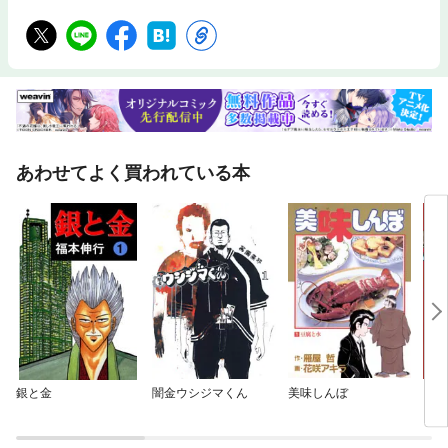
あわせてよく買われている本
銀と金
闇金ウシジマくん
美味しんぼ
ダン