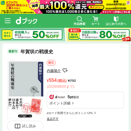
作品検索
カート
はじめての方へ
年賀状の戦後史
最新刊
割引
内藤陽介
554
(税込)
792
(2026/08/20まで)
5
pt
獲得
ポイント詳細
dカード利用でさらにポイント+2%
返品不可
試し読み