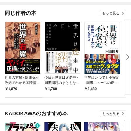
同じ作者の本
もっと見る
世界の右翼 - 欧州保守
今日も世界は迷走中 -
世界はいつでも不安定
日本
政党でわかる国際情勢
国際問題のまともな読
- 国際ニュースの正し
ダル
-
み方 -
い読み方 -
史
1,870
1,760
1,430
1,
KADOKAWAのおすすめ本
もっと見る