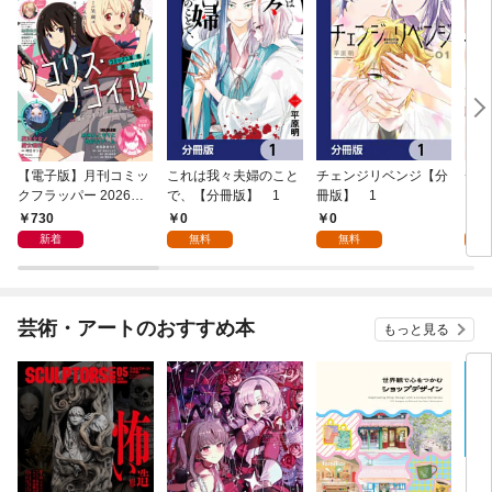
【電子版】月刊コミッ
これは我々夫婦のこと
チェンジリベンジ【分
チェ
クフラッパー 2026年9
で、【分冊版】 1
冊版】 1
月号
730
0
0
7
新着
無料
無料
試
芸術・アートのおすすめ本
もっと見る