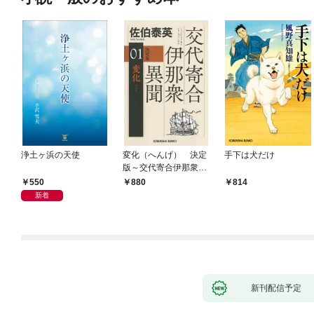
浄土ヶ浜の天使
変化（へんげ） 決定
手下は犬だけ
版～交代寄合伊那衆異
聞（1）～
550
880
814
新着
新刊配信予定