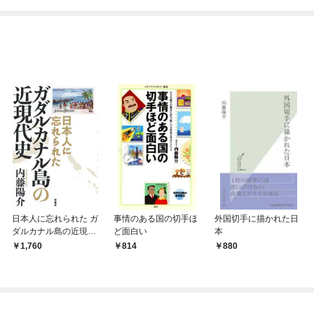
めたら～ THE COMIC
日本人に忘れられた ガ
事情のある国の切手ほ
外国切手に描かれた日
ダルカナル島の近現代
ど面白い
本
史
1,760
814
880