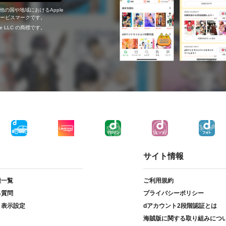
の他の国や地域におけるApple
c.のサービスマークです。
ogle LLC の商標です。
サイト情報
種一覧
ご利用規約
る質問
プライバシーポリシー
ト表示設定
dアカウント2段階認証とは
海賊版に関する取り組みにつ