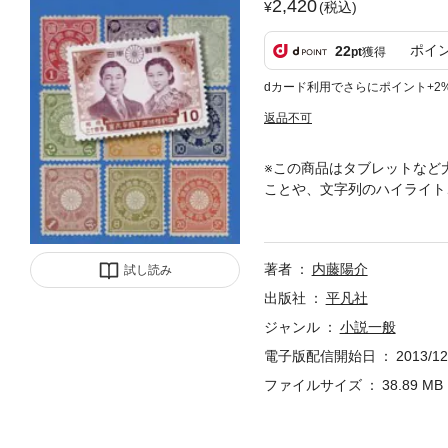
2,420
(税込)
ポイ
22
pt
獲得
dカード利用でさらにポイント+2
返品不可
※この商品はタブレットなど
ことや、文字列のハイライト、
も及ぶ日本切手の歴史におい
行の背景やその政治的・社会
いても、切手という史料を通
著者
内藤陽介
試し読み
である。皇室イメージ130
出版社
平凡社
ジャンル
小説一般
電子版配信開始日
2013/12
ファイルサイズ
38.89 MB