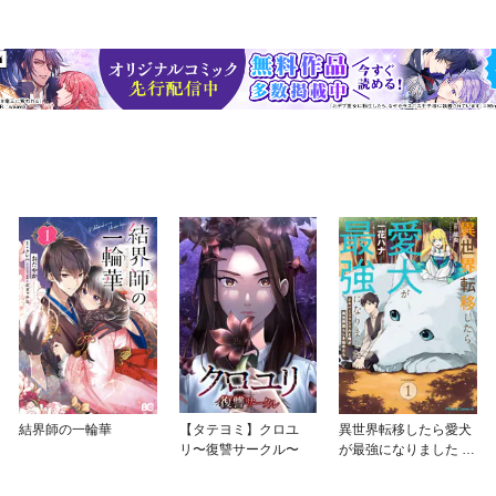
結界師の一輪華
【タテヨミ】クロユ
異世界転移したら愛犬
リ〜復讐サークル〜
が最強になりました ～
シルバーフェンリルと
俺が異世界暮らしを始