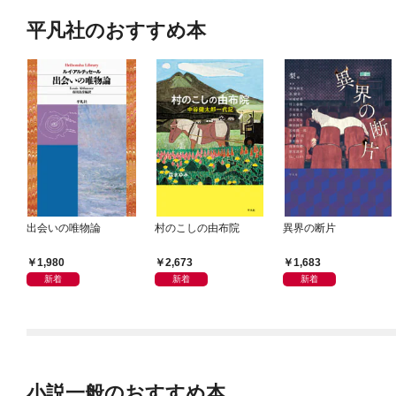
平凡社のおすすめ本
出会いの唯物論
村のこしの由布院
異界の断片
1,980
2,673
1,683
新着
新着
新着
小説一般のおすすめ本