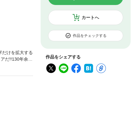
カートへ
作品をチェックする
字だけを拡大する
作品をシェアする
!!130年余に
手について、発
皇室"の意味につ
力をしたつもり