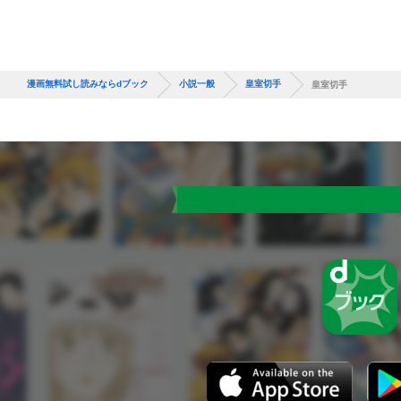
漫画無料試し読みならdブック
小説一般
皇室切手
皇室切手