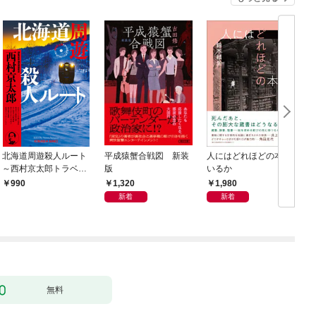
北海道周遊殺人ルート
平成猿蟹合戦図 新装
人にはどれほどの本が
～西村京太郎トラベル
版
いるか
ミステリー・セレクシ
1,320
1,980
990
ョン（1）～
新着
新着
無料