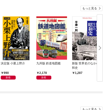
もっと見る
決定版 小栗上野介
九州版 鉄道地図鑑
新版 世界史のなかの昭
和史
990
2,178
1,287
新着
新着
もっと見る