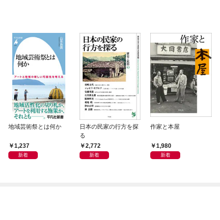
地域芸術祭とは何か
日本の民家の行方を探
作家と本屋
る
1,237
2,772
1,980
新着
新着
新着