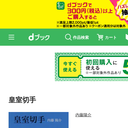
作品検索
カート
皇室切手
内藤陽介