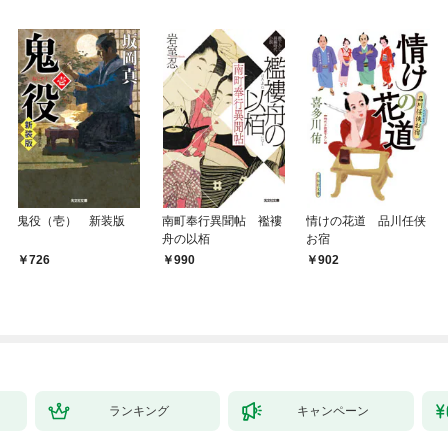
鬼役（壱） 新装版
南町奉行異聞帖 襤褸
情けの花道 品川任侠
舟の以栢
お宿
726
990
902
ランキング
キャンペーン