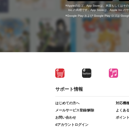
Appleのロゴ、App Storeは、米国もしくはそ
Inc.の商標です。App Storeは、Apple In
Google Play および Google Play ロゴは Go
サポート情報
はじめての方へ
対応機
メールサービス登録/解除
よくあ
お問い合わせ
ポイン
dアカウントログイン