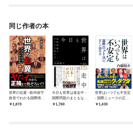
てくれません！？@C
OMIC
同じ作者の本
世界の右翼 - 欧州保守
今日も世界は迷走中 -
世界はいつでも不安定
政党でわかる国際情勢
国際問題のまともな読
- 国際ニュースの正し
-
み方 -
い読み方 -
1,870
1,760
1,430