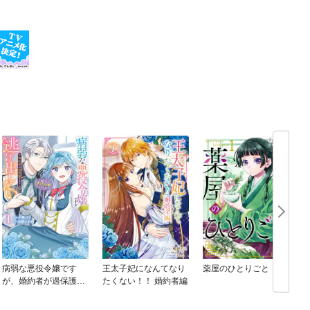
病弱な悪役令嬢です
王太子妃になんてなり
薬屋のひとりごと
が、婚約者が過保護す
たくない！！ 婚約者編
ぎて逃げ出したい(私た
ち犬猿の仲でしたよ