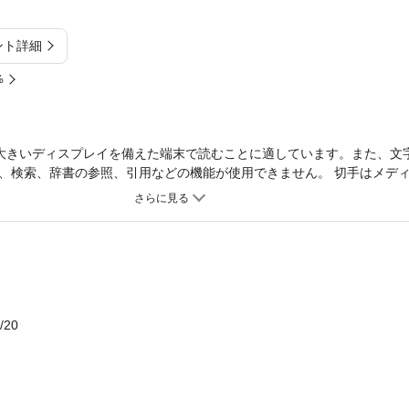
ント詳細
%
大きいディスプレイを備えた端末で読むことに適しています。また、文
検索、辞書の参照、引用などの機能が使用できません。 切手はメディアだ
て数々の皇室切手が発行されてきたが、本書では、まず、それぞれの切
的意味を明らかにしようとした。そのうえで、近代以降の日本における
じて、従来とは異なった視点を読者諸賢に提供できるよう、最大限の努
年間をたどるモノがたり。
/20