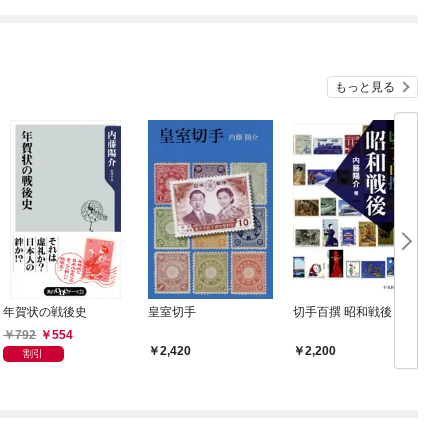
ね！？)
もっと見る
年賀状の戦後史
皇室切手
切手百撰 昭和戦後
792
554
2,420
2,200
割引