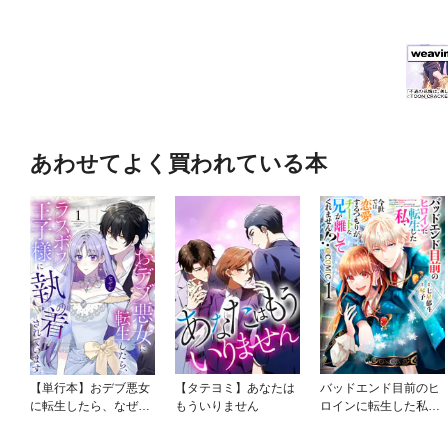
あわせてよく買われている本
【単行本】おデブ悪女
【タテヨミ】あなたは
バッドエンド目前のヒ
に転生したら、なぜか
もういりません
ロインに転生した私、
ラスボス王子様に執着
今世では恋愛するつも
されています
りがチートな兄が離し