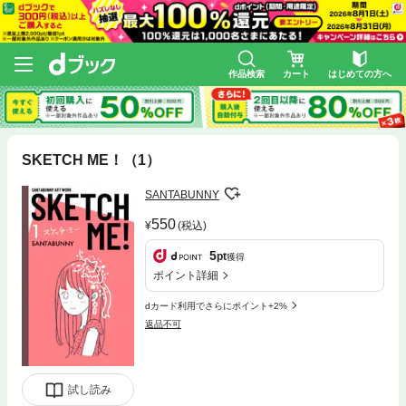
作品検索
カート
はじめての方へ
SKETCH ME！（1）
SANTABUNNY
550
(税込)
5
pt
獲得
ポイント詳細
dカード利用でさらにポイント+2%
返品不可
試し読み