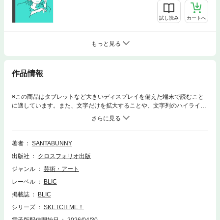
試し読み
カートへ
もっと見る
作品情報
※この商品はタブレットなど大きいディスプレイを備えた端末で読むこと
に適しています。また、文字だけを拡大することや、文字列のハイライ
ト、検索、辞書の参照、引用などの機能が使用できません。「今日もラフ
でかわいい！」オールカラーの電子イラスト集第１弾！シンプルな線と明
快な色で構成されたアーティストブックです。＊2024年カレンダーのイラ
ストを巻末に特別掲載！※本作はSANTABUNNYの個人誌作品の電子書籍
著者
SANTABUNNY
版となります。【93ページ】
出版社
クロスフォリオ出版
ジャンル
芸術・アート
レーベル
BLIC
掲載誌
BLIC
シリーズ
SKETCH ME！
電子版配信開始日
2026/04/30