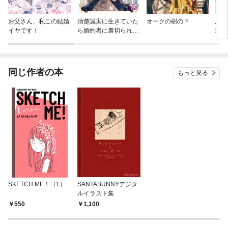
お父さん、私この結婚
清楚誠実に生きていた
オークの樹の下
悪役
イヤです！
ら婚約者に裏切られた
理想
ので、やり直しの世界
まし
では悪役令嬢として生
きます【単行本版】
同じ作者の本
もっと見る
SKETCH ME！（1）
SANTABUNNYデジタ
ルイラスト集
550
1,100