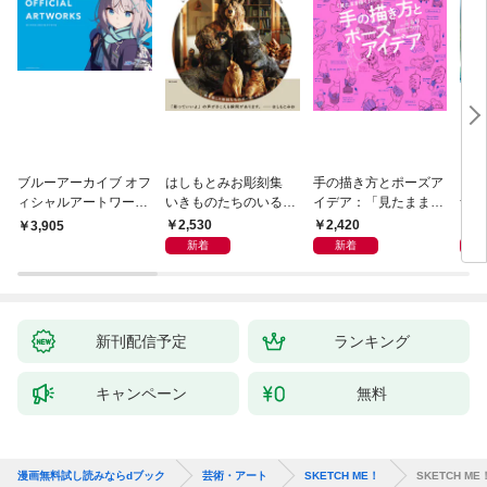
ブルーアーカイブ オフ
はしもとみお彫刻集
手の描き方とポーズア
ジ・
ィシャルアートワーク
いきものたちのいると
イデア：「見たまま描
ナと
ス
ころ
く」から「思い通りに
2,530
2,420
5,
3,905
描く」へ
新着
新着
新刊配信予定
ランキング
キャンペーン
無料
漫画無料試し読みならdブック
芸術・アート
SKETCH ME！
SKETCH M