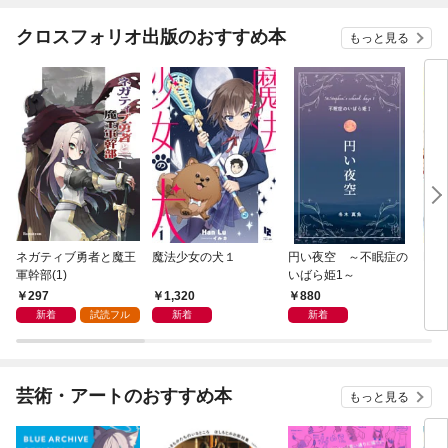
クロスフォリオ出版のおすすめ本
もっと見る
ネガティブ勇者と魔王
魔法少女の犬１
円い夜空 ～不眠症の
Loo
軍幹部(1)
いばら姫1～
297
1,320
880
1
新着
試読フル
新着
新着
芸術・アートのおすすめ本
もっと見る