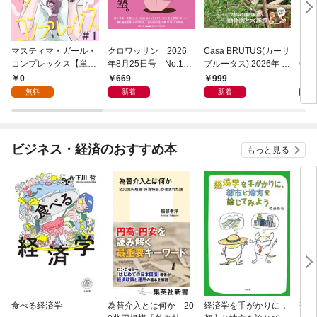
マスティマ・ガール・
クロワッサン 2026
Casa BRUTUS(カーサ
POP
コンプレックス【単
年8月25日号 No.117
ブルータス) 2026年 9
6年
話】１
1 [大人のAI＆スマホ
月号 [もっと学べる！
仕事
0
669
999
8
塾。]
動物園と水族館]
無料
新着
新着
ビジネス・経済のおすすめ本
もっと見る
食べる経済学
為替介入とは何か 20
経済学を手がかりに，
研究