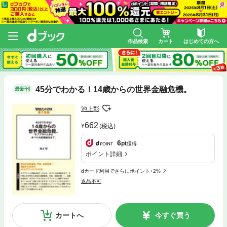
作品検索
カート
はじめての方へ
45分でわかる！14歳からの世界金融危機。
最新刊
池上彰
662
(税込)
6
pt
獲得
ポイント詳細
dカード利用でさらにポイント+2%
返品不可
カートへ
今すぐ買う