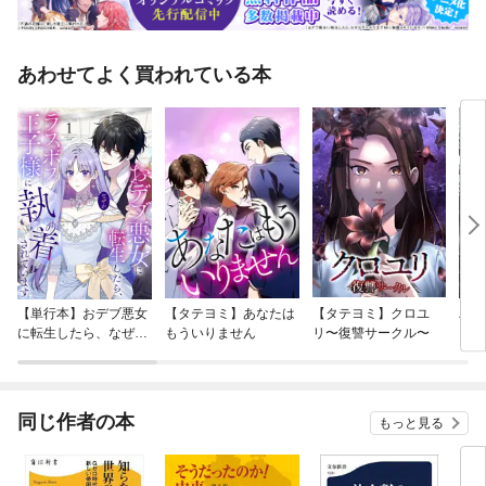
あわせてよく買われている本
【単行本】おデブ悪女
【タテヨミ】あなたは
【タテヨミ】クロユ
バッ
に転生したら、なぜか
もういりません
リ〜復讐サークル〜
ロイ
ラスボス王子様に執着
今世
されています
りが
てく
OMI
同じ作者の本
もっと見る