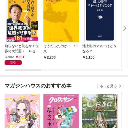
知らないと恥をかく世
そうだったのか！ 中
池上彰のマネーはどう
知の
界の大問題７ Ｇゼロ
東
なる？
時代の新しい帝国主義
902
631
2,200
1,100
9
割引
マガジンハウスのおすすめ本
もっと見る