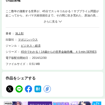
作品情報
ここ数年の激動する世界が、45分でスッキリわかる！サブプライム問題が
起こってから、オバマ大統領就任まで。その間に吹き荒れた、原油の高騰
暴落、円高、金融危機…、この一冊を読めば、45分でそのすべてがつなが
ってスッキリ理解できます。タイトルは“１４歳”としていますが、ビジネ
スマンの方もぜひ！ ここ数年の世界経済を一つの体系としてシンプルに
理解できる内容になっています。そして、この状況の中で私たちはどうす
著者
池上彰
ればいいのか？ その回答も示されます。45分で世の中がスルスルわか
出版社
マガジンハウス
る、Magazine House 45 Minutes Series の第一弾です。
ジャンル
ビジネス・経済
シリーズ
45分でわかる！14歳からの世界金融危機。４５min.SERIES
電子版配信開始日
2014/12/30
ファイルサイズ
0.51 MB
作品をシェアする