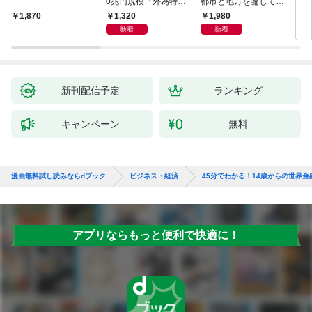
0兆円規模「外為特
都市と地方を論じてみ
会」が生まれた謎
よう
1,320
1,980
5,
1,870
新着
新着
新刊配信予定
ランキング
キャンペーン
無料
漫画無料試し読みならdブック
ビジネス・経済
45分でわかる！14歳からの世界金融危
アプリならもっと便利で快適に！