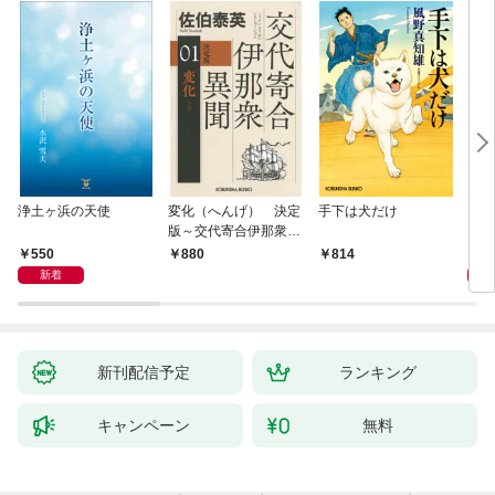
浄土ヶ浜の天使
変化（へんげ） 決定
手下は犬だけ
マリ
版～交代寄合伊那衆異
聞（1）～
550
1,
880
814
新着
新刊配信予定
ランキング
キャンペーン
無料