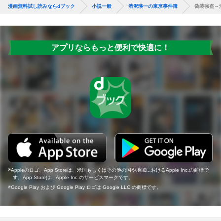
漫画無料試し読みならdブック
小説一般
渋沢瑛一の東亰事件簿
偽装強盗～
アプリならもっと便利で快適に！
Appleのロゴ、App Storeは、米国もしくはその他の国や地域におけるApple Inc.の商標で
す。App Storeは、Apple Inc.のサービスマークです。
Google Play および Google Play ロゴは Google LLC の商標です。