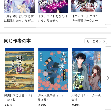
【単行本】おデブ悪女
【タテヨミ】あなたは
【タテヨミ】クロユ
バッ
に転生したら、なぜか
もういりません
リ〜復讐サークル〜
ロイ
ラスボス王子様に執着
今世
されています
りが
てく
OMI
同じ作者の本
もっと見る
深川日向ごよみ（１）
御家人風来抄（１）
大神伝（１） ムーの
浦
凍て蝶
天は長く
大神
花も
495
495
495
4