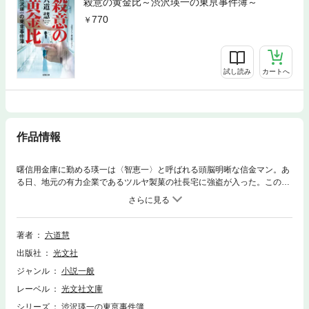
殺意の黄金比～渋沢瑛一の東亰事件簿～
770
試し読み
カートへ
作品情報
曙信用金庫に勤める瑛一は〈智恵一〉と呼ばれる頭脳明晰な信金マン。あ
る日、地元の有力企業であるツルヤ製菓の社長宅に強盗が入った。この事
件、自作自演の可能性があるという。社長が表沙汰にしたくなかったこと
とは!? 顧客である商店や工場の立て直しに奔走しながら、瑛一が事件の
真相に迫る。昭和37年、高度成長期の下町を舞台にした傑作ミステリー。
著者
六道慧
出版社
光文社
ジャンル
小説一般
レーベル
光文社文庫
シリーズ
渋沢瑛一の東亰事件簿