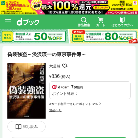
作品検索
カート
はじめての方へ
偽装強盗～渋沢瑛一の東亰事件簿～
六道慧
836
(税込)
7
pt
獲得
ポイント詳細
dカード利用でさらにポイント+2%
返品不可
試し読み