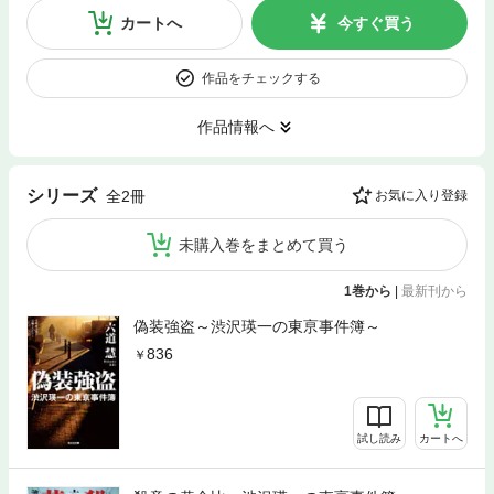
カートへ
今すぐ買う
作品をチェックする
作品情報へ
シリーズ
全2冊
お気に入り登録
未購入巻をまとめて買う
1巻から
|
最新刊から
偽装強盗～渋沢瑛一の東亰事件簿～
836
試し読み
カートへ