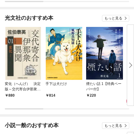
光文社のおすすめ本
もっと見る
変化（へんげ） 決定
手下は犬だけ
煙たい話 1【特典ペー
マリ
版～交代寄合伊那衆異
パー付】
聞（1）～
1,
880
814
220
小説一般のおすすめ本
もっと見る