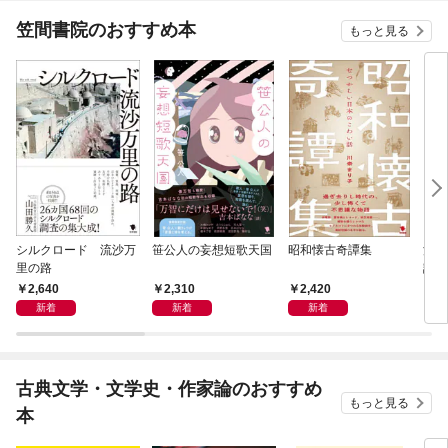
笠間書院のおすすめ本
もっと見る
シルクロード 流沙万
笹公人の妄想短歌天国
昭和懐古奇譚集
流行
里の路
語
2,640
2,310
2,420
2,
新着
新着
新着
古典文学・文学史・作家論のおすすめ
もっと見る
本