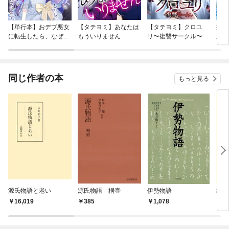
【単行本】おデブ悪女
【タテヨミ】あなたは
【タテヨミ】クロユ
病弱
に転生したら、なぜか
もういりません
リ〜復讐サークル〜
が、
ラスボス王子様に執着
ぎて
されています
たち
ね！
同じ作者の本
もっと見る
源氏物語と老い
源氏物語 桐壷
伊勢物語
校註
16,019
385
1,078
8