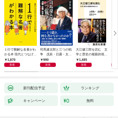
１行で難解な名著がわ
司馬遼太郎と三つの戦
大江健三郎を読む 文
出会
かる本 現代とつなげて
争 戊辰・日露・太平
学と歴史の複眼的視点
エッセンスをつかむ50
洋
から
1,870
990
1,485
1,
冊
新着
新着
新着
新刊配信予定
ランキング
キャンペーン
無料