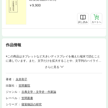
9,900
試し読み
カートへ
作品情報
※この商品はタブレットなど大きいディスプレイを備えた端末で読むこと
に適しています。また、文字だけを拡大することや、文字列のハイライ
ト、検索、辞書の参照、引用などの機能が使用できません。「第一章 寝
覚物語」「第二章 寝覚物語と中村本夜寝覚物語」「第三章 中村本夜寝
覚物語」の三章より構成。附表として、I校本・岩波本の頁行数対照表 II
寝覚物語和歌所載頁対照表 III寝覚物語地名索引 IV中村本夜寝覚物語地
著者
永井和子
名索引が付く。
出版社
笠間書院
ジャンル
古典文学・文学史・作家論
レーベル
笠間叢書
シリーズ
寝覚物語の研究