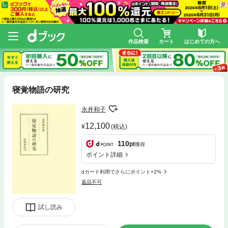
作品検索
カート
はじめての方へ
寝覚物語の研究
永井和子
12,100
(税込)
110
pt
獲得
ポイント詳細
dカード利用でさらにポイント+2%
返品不可
試し読み