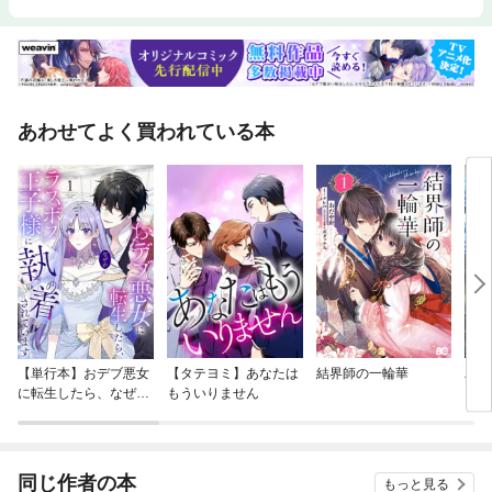
メント◆第8章：読者へのラブレター
あわせてよく買われている本
【単行本】おデブ悪女
【タテヨミ】あなたは
結界師の一輪華
バッ
に転生したら、なぜか
もういりません
ロイ
ラスボス王子様に執着
今世
されています
りが
てく
OMI
同じ作者の本
もっと見る