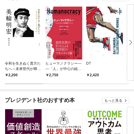
令和を生きぬく貴方た
ヒューマノクラシー―
DT
RA
ちへ～未来世代が輝く
―「人」が中心の組織
知識
ミワちゃま語り20～
をつくる
武器
2,200
2,750
2,420
2,
プレジデント社のおすすめ本
もっと見る