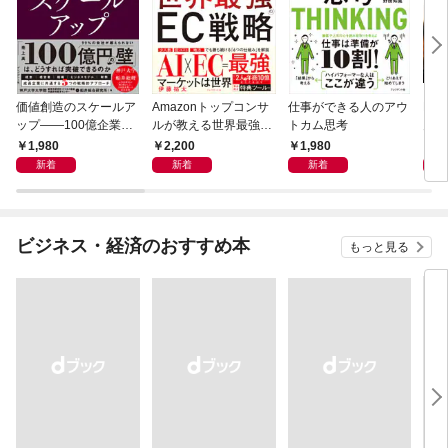
価値創造のスケールア
Amazonトップコンサ
仕事ができる人のアウ
PRE
ップ――100億企業へ
ルが教える世界最強の
トカム思考
月1
の変革シナリオ
EC戦略
1,980
2,200
1,980
9
新着
新着
新着
ビジネス・経済のおすすめ本
もっと見る