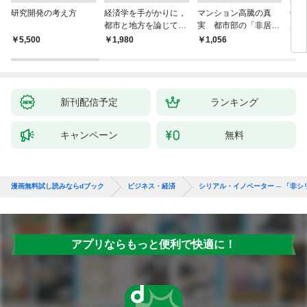
研究開発の考え方
経済学を手がかりに，
マンション高騰の真
Cla
都市と地方を論じてみ
実 都市部の「非居住
用術
よう
化」が街を壊す
爆速
￥5,500
￥1,980
￥1,056
￥2,
新刊配信予定
ランキング
キャンペーン
無料
漫画無料試し読みならdブック
ビジネス・経済
シリアル・イノベーター ─ 「非
アプリならもっと便利で快適に！