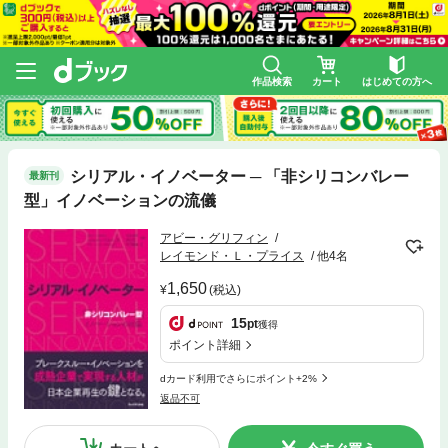
作品検索
カート
はじめての方へ
シリアル・イノベーター ─ 「非シリコンバレー
最新刊
型」イノベーションの流儀
アビー・グリフィン
レイモンド・Ｌ・プライス
他4名
1,650
(税込)
15
pt
獲得
ポイント詳細
dカード利用でさらにポイント+2%
返品不可