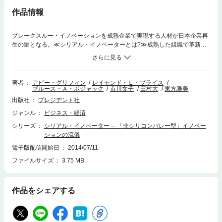
作品情報
ブレークスルー・イノベーションを成熟企業で実現する人材が日本企業再
生の鍵となる。≪シリアル・イノベーターとは?≫成熟した組織で革新的
製品・サービスを生み出す実践的手法の担い手。 1）重要な課題を解決
するアイデアを思い付き、 2）その実現に欠かせない新技術を開発し、
3）企業内の煩雑な手続きを突破し、 4）画期的な製品やサービスとし
て市場に送り出す――この過程を何度も繰り返せる人材、それが「シリア
著者
アビー・グリフィン
レイモンド・Ｌ・プライス
ブルース・Ａ・ボジャック
市川文子
田村大
東方雅美
ル・イノベーター」である。専門・細分化され、高いピラミッド構造を成
す大企業の組織の中にあって、次々と画期的なブレークスルーを生み出す
出版社
プレジデント社
人材。 そんな「シリアル・イノベーター」を、10年余りに渡って米国大
ジャンル
ビジネス・経済
企業の幅広い業種に渡って調査し、 行動・心理特性を分析、彼らが能力を
発揮する環境を明らかにし、 またその発掘・育成からマネジメントのあり
シリーズ
シリアル・イノベーター ─ 「非シリコンバレー型」イノベー
方に至るまでを詳述した労作。 P&G、ヒューレット・パッカード、キャタ
ションの流儀
ピラーなど、日本でもなじみ深い企業の中で、シリアル・イノベーターが
電子版配信開始日
2014/07/11
イノベーションを巻き起こすまでを描いたケースも豊富に紹介。 附録「シ
リアル・イノベーターを特定するための質問例」を巻末に掲載。成熟企業
ファイルサイズ
3.75 MB
において、イノベーションを実現するための鍵がここに！【目次より抜
粋】◆イントロダクション：シリアル・イノベーターと彼らが重要な訳◆
第1章：成熟企業のブレークスルー・イノベーション◆第2章：イノベータ
作品をシェアする
ー主導型プロセスとは◆第3章：顧客とのエンゲージメントを築く◆第4
章：信頼と尊敬で組織を動かす◆第5章：シリアル・イノベーターの特性◆
第6章：シリアル・イノベーターはどこにいるか？◆第7章：才能のマネジ