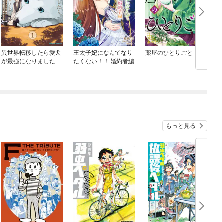
異世界転移したら愛犬
王太子妃になんてなり
薬屋のひとりごと
が最強になりました ～
たくない！！ 婚約者編
シルバーフェンリルと
俺が異世界暮らしを始
めたら～ THE COMIC
もっと見る