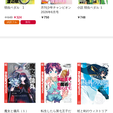
弱虫ペダル 1
月刊少年チャンピオン
小説 弱虫ペダル １
2026年6月号
649
324
750
748
試読フル
割引
魔女と傭兵（１）
転生したら第七王子だ
杖と剣のウィストリア