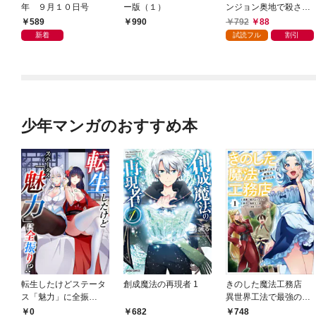
年 ９月１０日号
ー版（１）
ンジョン奥地で殺され
かけたがギフト『無限
589
792
88
990
ガチャ』でレベル９９
新着
試読フル
割引
９９の仲間達を手に入
れて元パーティーメン
バーと世界に復讐＆
『ざまぁ！』します！
（１）
少年マンガのおすすめ本
転生したけどステータ
創成魔法の再現者 1
きのした魔法工務店
ス「魅力」に全振
異世界工法で最強の家
り！？(1)
づくりを（コミック）
0
682
748