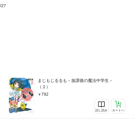
/27
まじもじるるも－放課後の魔法中学生－
（２）
792
試し読み
カートへ