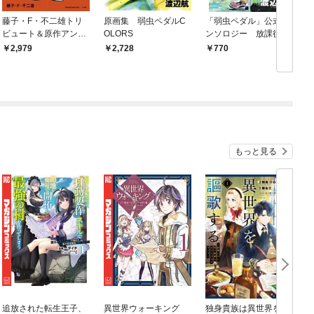
藤子・F・不二雄トリ
原画集 弱虫ペダルC
「弱虫ペダル」公式ア
ビュート＆原作アンソ
OLORS
ンソロジー 放課後ペ
ロジー F THE TRIBUT
ダル ハイケイデンス
2,979
2,728
770
E
もっと見る
追放された転生王子、
異世界ウォーキング
独身貴族は異世界を謳