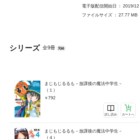
電子版配信開始日
2019/12
ファイルサイズ
27.77 MB
シリーズ
全9冊
完結
まじもじるるも－放課後の魔法中学生－
（１）
792
試し読み
カートへ
まじもじるるも－放課後の魔法中学生－
（４）