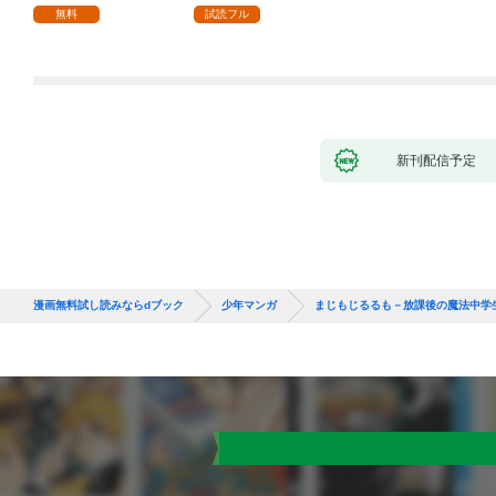
１
無料
試読フル
新刊配信予定
漫画無料試し読みならdブック
少年マンガ
まじもじるるも－放課後の魔法中学