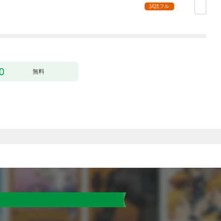
ー】
超強化して最強パーテ
試読フル
ィー目指します～【単
行本版】 1巻
無料