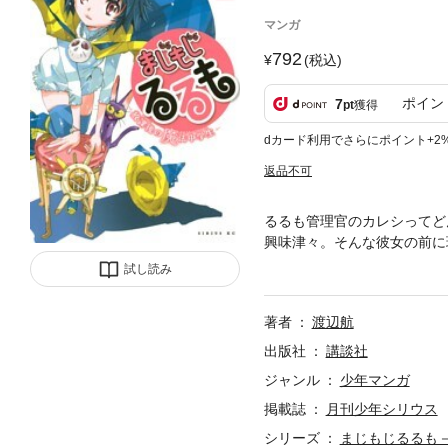
マンガ
792
(税込)
ポイン
7
pt
獲得
dカード利用でさらにポイント+2
返品不可
るるも管理官のカレシってど
興味津々。そんな彼女の前に
柴木耕太（しばき・こうた）
試し読み
旧主人公競演の新展開！
著者
渡辺航
出版社
講談社
ジャンル
少年マンガ
掲載誌
月刊少年シリウス
シリーズ
まじもじるるも