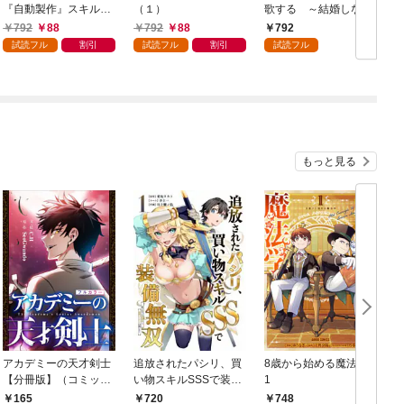
『自動製作』スキルで
（１）
歌する ～結婚しない
領地を爆速で開拓し最
男の優雅なおひとりさ
792
88
792
88
792
強の村を作ってしまう
まライフ～（１）
試読フル
割引
試読フル
割引
試読フル
～最強クラフトスキル
で始める、楽々領地開
拓スローライフ～
（１）
もっと見る
アカデミーの天才剣士
追放されたパシリ、買
8歳から始める魔法学
【分冊版】（コミッ
い物スキルSSSで装備
1
ク） １話【フルカラ
無双 ～買ったモノを
748
165
720