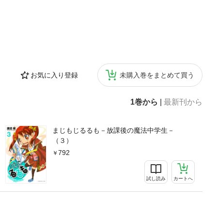
お気に入り登録
未購入巻をまとめて買う
1巻から
|
最新刊から
まじもじるるも－放課後の魔法中学生－
（３）
792
試し読み
カートへ