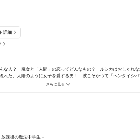
ト詳細
%
んな人？ 魔女と「人間」の恋ってどんなもの？ ルシカはおしゃれな
現れた、太陽のように女子を愛する男！ 彼こそかつて「ヘンタイシバ
だった!! TVアニメ化された『まじもじるるも』ファーストシリーズと
－放課後の魔法中学生－