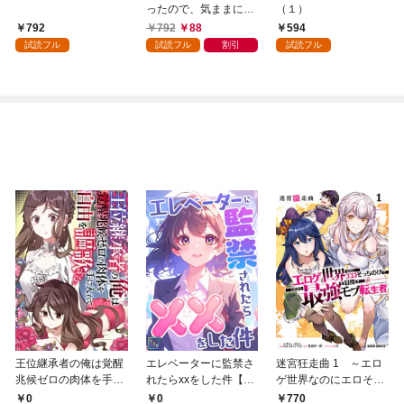
ったので、気ままに魔
（１）
術を極めます（１）
792
792
88
594
試読フル
試読フル
割引
試読フル
王位継承者の俺は覚醒
エレベーターに監禁さ
迷宮狂走曲 1 ～エロ
兆候ゼロの肉体を手に
れたらxxをした件【全
ゲ世界なのにエロそっ
入れて自由を謳歌す
年齢版】(1)
ちのけでひたすら最強
0
0
770