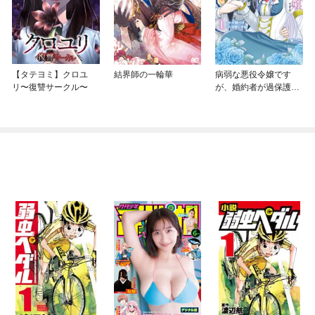
【タテヨミ】クロユ
結界師の一輪華
病弱な悪役令嬢です
リ〜復讐サークル〜
が、婚約者が過保護す
ぎて逃げ出したい(私た
ち犬猿の仲でしたよ
ね！？)