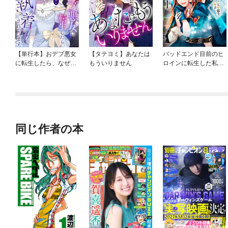
【単行本】おデブ悪女
【タテヨミ】あなたは
バッドエンド目前のヒ
に転生したら、なぜか
もういりません
ロインに転生した私、
ラスボス王子様に執着
今世では恋愛するつも
されています
りがチートな兄が離し
てくれません！？@C
OMIC
同じ作者の本