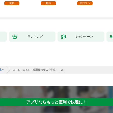
る。1
を目指すモブ転生者～
無料
無料
試読フル
ランキング
キャンペーン
生－
まじもじるるも－放課後の魔法中学生－（２）
アプリならもっと便利で快適に！