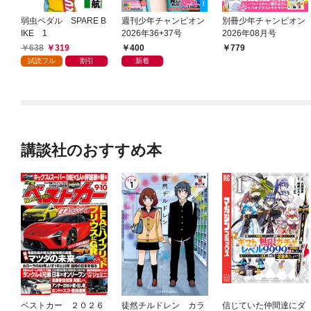
弱虫ペダル SPARE B
週刊少年チャンピオン
別冊少年チャンピオン
IKE 1
2026年36+37号
2026年08月号
638
319
400
779
試読フル
割引
新着
講談社のおすすめ本
ベストカー ２０２６
徒然チルドレン カラ
信じていた仲間達にダ