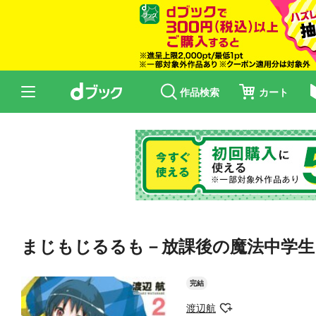
作品検索
カート
まじもじるるも－放課後の魔法中学生
完結
渡辺航