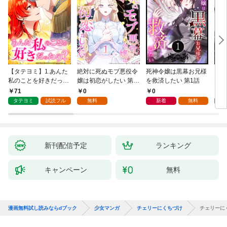
【タテヨミ】1.あんた
絶対に死ぬモブ悪役令
死神令嬢は黒幕お兄様
レベ
私のことを好きだった
嬢は初恋がしたい 第1
を救済したい 第1話
なり
の？
話
71
0
0
0
タテヨミ
試読フル
無料
新着
無料
新刊配信予定
ランキング
キャンペーン
無料
漫画無料試し読みならdブック
少女マンガ
チェリーにくちづけ
チェリーに