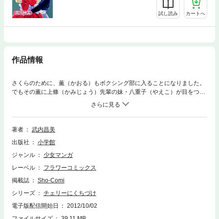
試し読み
カートへ
作品情報
さくらのために、薫（かおる）もボクシング部に入ることになりました。
でもその薫に上條（かみじょう）先輩の妹・八重子（やえこ）が目をつけ
て言いより始めます。心中おだやでないさくらは…。
著者
武内昌美
出版社
小学館
ジャンル
少女マンガ
レーベル
フラワーコミックス
掲載誌
Sho-Comi
シリーズ
チェリーにくちづけ
電子版配信開始日
2012/10/02
ファイルサイズ
39.11 MB