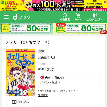
作品検索
カート
はじめての方へ
チェリーにくちづけ（２）
完結
武内昌美
マンガ
583
(税込)
5
pt
獲得
ポイント詳細
dカード利用でさらにポイント+2%
返品不可
試し読み