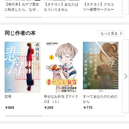
【単行本】おデブ悪女
【タテヨミ】あなたは
【タテヨミ】クロユ
病弱
に転生したら、なぜか
もういりません
リ〜復讐サークル〜
が、
ラスボス王子様に執着
ぎて
されています
たち
ね！
同じ作者の本
もっと見る
悲母
幸せなお弁当【マイク
すべてあなたのためだ
蜜のD
ロ】（１）
から
869
209
770
4