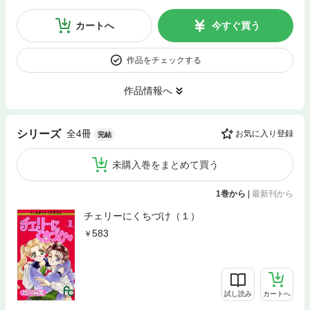
カートへ
今すぐ買う
作品をチェックする
作品情報へ
全4冊
シリーズ
お気に入り登録
完結
未購入巻をまとめて買う
1巻から
|
最新刊から
チェリーにくちづけ（１）
583
試し読み
カートへ