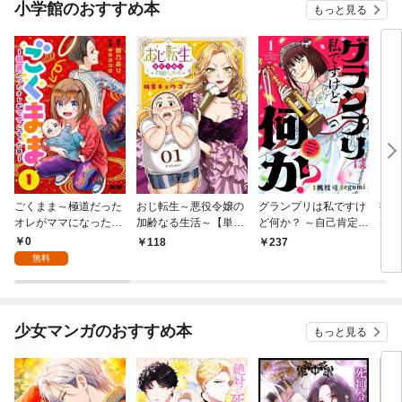
小学館のおすすめ本
もっと見る
ごくまま～極道だった
おじ転生～悪役令嬢の
グランプリは私ですけ
後宮
オレがママになった話
加齢なる生活～【単
ど何か？ ～自己肯定モ
は謎
～【単話】（１）
話】（１）
ンスターのミスコン無
（１
0
118
237
2
双～【単話】（１）
無料
少女マンガのおすすめ本
もっと見る