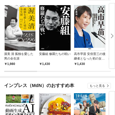
渥美 清 孤独を愛した
安藤組 修羅たちの戦い
高市早苗 安倍晋三の後
自民
男の全生涯
継者となった初の女性
権力
首相の戦い
1,980
1,430
1,430
1,
インプレス（MdN）のおすすめ本
もっと見る