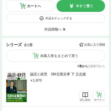
カートへ
今すぐ買う
作品をチェックする
作品情報へ
シリーズ
全1冊
お気に入り登録
未購入巻をまとめて買う
1巻から
|
最新刊から
論語と経営 SBI北尾吉孝 下 立志篇
1,870
試し読み
カートへ