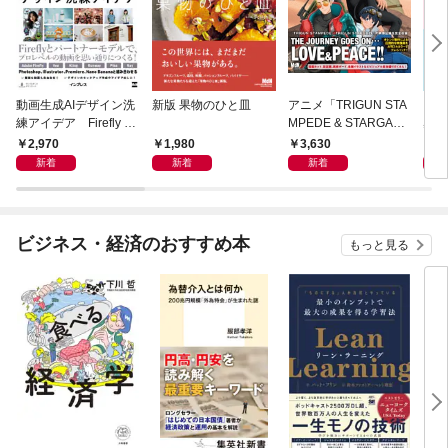
動画生成AIデザイン洗
新版 果物のひと皿
アニメ「TRIGUN STA
きれ
練アイデア Firefly &
MPEDE & STARGAZ
感で
Veo， Kling， etc.
E」 公式コンプリート
が伝
2,970
1,980
3,630
2,
ブック
新着
新着
新着
ビジネス・経済のおすすめ本
もっと見る