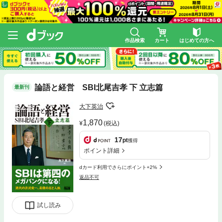
作品検索
カート
はじめての方へ
論語と経営 SBI北尾吉孝 下 立志篇
最新刊
大下英治
1,870
(税込)
17
pt
獲得
ポイント詳細
dカード利用でさらにポイント+2%
返品不可
試し読み