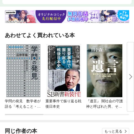
あわせてよく買われている本
学問の発見 数学者が
重要事件で振り返る戦
『遺言』 闇社会の守護
ホリ
語る「考えること・学
後日本史
神と呼ばれた男、その
ぶこと」
懺悔と雪辱
同じ作者の本
もっと見る