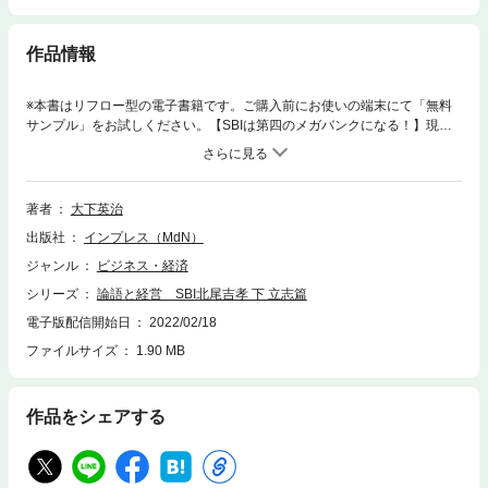
作品情報
※本書はリフロー型の電子書籍です。ご購入前にお使いの端末にて「無料
サンプル」をお試しください。【SBIは第四のメガバンクになる！】現代
の渋沢栄一。英傑の志と人脈。『論語と算盤』を地で行く漢――その思想
と戦略SBIホールディングス北尾吉孝社長が目指す三大経営者とは!? 古
巣・野村證券の純営業利益を抜き去ろうとするSBI躍進の影にある崇高な
経営思想と多彩な人脈。全経営者必読の経営者論！孫正義ソフトバンクグ
著者
大下英治
ループ会長兼社長をはじめ財界トップ証言を併録。〈本書の内容〉第一章
出版社
インプレス（MdN）
三大経営者――渋沢栄一、松下幸之助、稲盛和夫第二章 SBI、経常利益で
野村ホールディングスを抜く第三章 二一世紀の中核産業――バイオ分野へ
ジャンル
ビジネス・経済
進出第四章 SBIと暗号資産第五章 SBI証券、ネット証券初の六〇〇万口座
シリーズ
論語と経営 SBI北尾吉孝 下 立志篇
達成第六章 大物社外取締役――竹中平蔵と五味廣文第七章 北尾人脈第八
章 財界トップ人脈――久しくして之を敬す第九章 刺激的人脈第一〇章 後
電子版配信開始日
2022/02/18
継者育成と日本の底力終章 北尾吉孝「日本人的な日本人」を自負
ファイルサイズ
1.90 MB
作品をシェアする