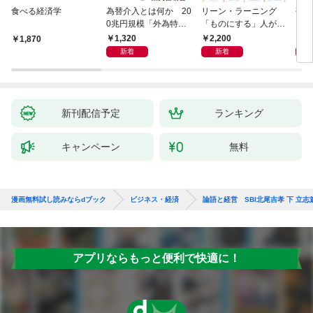
食べる経済学
為替介入とは何か 20
リーン・ラーニング
研究
0兆円規模「外為特
「ものにする」人が自
会」が生まれた謎
然とやっている 最小の
1,320
2,200
5,
1,870
インプットで最大の成
新着
新着
果を得る学習法
新刊配信予定
ランキング
キャンペーン
無料
漫画無料試し読みならdブック
ビジネス・経済
論語と経営 SBI北尾吉孝 下 立志
アプリならもっと便利で快適に！