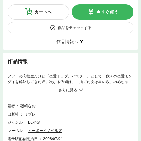
カートへ
今すぐ買う
作品をチェックする
作品情報へ
作品情報
フツーの高校生だけど「恋愛トラブルバスター」として、数々の恋愛モン
ダイを解決してきた岬。次なる依頼は、「捨てた女は星の数」のめちゃモ
テ大学生・架偉に天誅を下すこと！ まずは自分に惚れさせるため、ター
ゲットに急接近したものの、三つ違いと思えぬ架偉のオトナな魅力にいつ
ものペースがつかめない!? 成功率100パーセントの腕で、なんとしても
架偉に失恋の痛みを味わわせてやるぜ！ 関係者以外侵入禁止の恋愛ミッ
著者
磯崎なお
ション始動！
出版社
リブレ
ジャンル
BL小説
レーベル
ビーボーイノベルズ
電子版配信開始日
2008/07/04