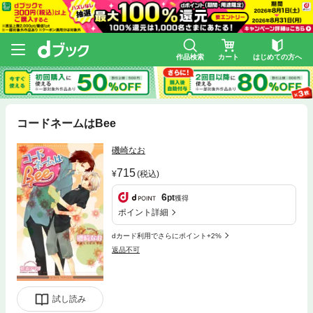
作品検索
カート
はじめての方へ
コードネームはBee
磯崎なお
715
(税込)
6
pt
獲得
ポイント詳細
dカード利用でさらにポイント+2%
返品不可
試し読み