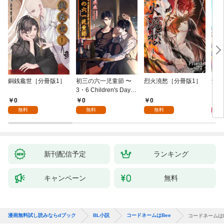
銅銭龕世［分冊版1］
初三の六一児童節 〜
烈火澆愁［分冊版1］
刑事
3・6 Children's Day fo
r You〜［分冊版1］
0
0
0
6
無料
無料
無料
新刊配信予定
ランキング
キャンペーン
無料
漫画無料試し読みならdブック
BL小説
コードネームはBee
コードネームはB