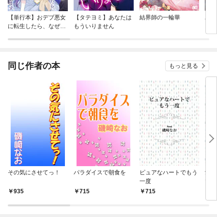
【単行本】おデブ悪女
【タテヨミ】あなたは
結界師の一輪華
バッ
に転生したら、なぜか
もういりません
ロイ
ラスボス王子様に執着
今世
されています
りが
てく
OMI
同じ作者の本
もっと見る
その気にさせてっ！
パラダイスで朝食を
ピュアなハートでもう
愛を
一度
で
935
715
715
7