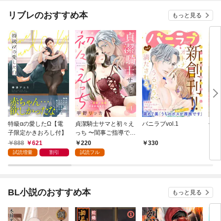
リブレのおすすめ本
もっと見る
特級αの愛したΩ【電
貞潔騎士サマと初々え
バニラブvol.1
偽者
子限定かきおろし付】
っち 〜閨事ご指導でき
どで
かねます！〜（1）
888
621
220
330
1
試読増量
割引
試読フル
BL小説のおすすめ本
もっと見る