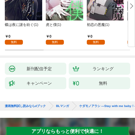
蝶は夜に謎を紡ぐ(1)
虎と僕(1)
初恋の悪魔(1)
天使
を～M
nc
0
0
0
0
無料
無料
無料
新刊配信予定
ランキング
キャンペーン
無料
漫画無料試し読みならdブック
BLマンガ
ケダモノアラシ ―Stay with me baby
アプリならもっと便利で快適に！