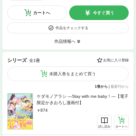
カートへ
今すぐ買う
作品をチェックする
作品情報へ
シリーズ
全1冊
お気に入り登録
未購入巻をまとめて買う
1巻から
|
最新刊から
ケダモノアラシ ―Stay with me baby！―【電子
限定かきおろし漫画付】
874
試し読み
カートへ