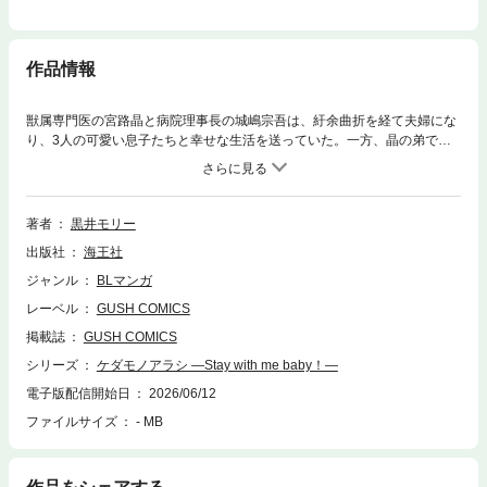
作品情報
獣属専門医の宮路晶と病院理事長の城嶋宗吾は、紆余曲折を経て夫婦にな
り、3人の可愛い息子たちと幸せな生活を送っていた。一方、晶の弟で保
育士の圭は、勤務先で知人の獣属モデル・湖泉に再会するが、何やら訳あ
りのようで――？スピンオフ番外編「both ticking（黒崎と桐ヶ谷の場合
2）」も収録！★初出時のカラーを完全収録!!
著者
黒井モリー
出版社
海王社
ジャンル
BLマンガ
レーベル
GUSH COMICS
掲載誌
GUSH COMICS
シリーズ
ケダモノアラシ ―Stay with me baby！―
電子版配信開始日
2026/06/12
ファイルサイズ
- MB