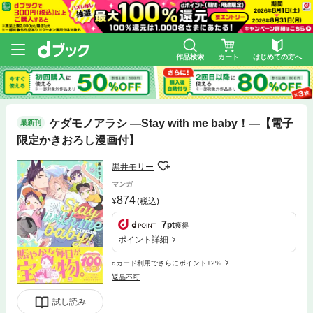
作品検索
カート
はじめての方へ
ケダモノアラシ ―Stay with me baby！―【電子
最新刊
限定かきおろし漫画付】
黒井モリー
マンガ
874
(税込)
7
pt
獲得
ポイント詳細
dカード利用でさらにポイント+2%
返品不可
試し読み