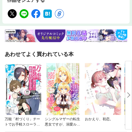
作品をシェアする
あわせてよく買われている本
万能「村づくり」チー
シングルマザーの転生
おかえり、初恋。
自称
トでお手軽スローライ
悪女ですが、溺愛ルー
の観
フ ～村ですが何か？
トつかみました！【単