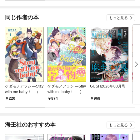
～（コミック）
話版】
同じ作者の本
もっと見る
ケダモノアラシ ―Stay
ケダモノアラシ ―Stay
GUSH2026年03月号
きみ
with me baby！―（分
with me baby！―【電
子特
冊版） 【第1話】
子限定かきおろし漫画
220
874
968
7
付】
海王社のおすすめ本
もっと見る