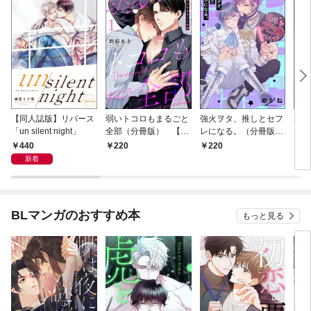
【同人誌版】リバース
弱いトコロもまるごと
強火ヲタ、推しとセフ
堕情
「un silent night」
全部（分冊版） 【第
レになる。（分冊版）
1話
1話】
【第1話】
440
220
220
2
新着
BLマンガのおすすめ本
もっと見る