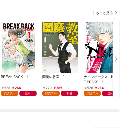
もっと見る
BREAK BACK 1
閻魔の教室 1
ナインピークス NIN
E PEAKS 1
1
528
264
770
385
528
264
試読フル
割引
試読フル
割引
試読フル
割引