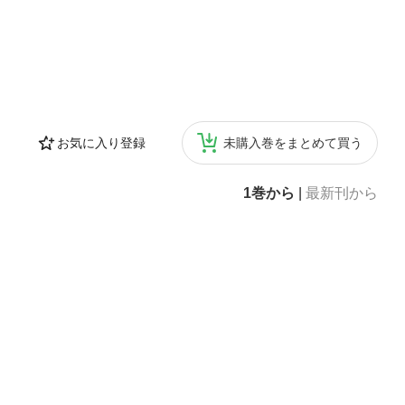
お気に入り登録
未購入巻をまとめて買う
1巻から
|
最新刊から