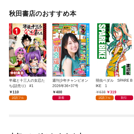
秋田書店のおすすめ本
半蔵と十三人の女忍た
週刊少年チャンピオン
弱虫ペダル SPARE B
ち(話売り) #1
2026年36+37号
IKE 1
110
400
638
319
試読フル
新着
試読フル
割引