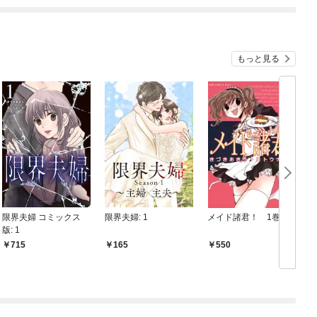
もっと見る
限界夫婦 コミックス
限界夫婦: 1
メイド諸君！ 1巻
版: 1
ナ
715
165
550