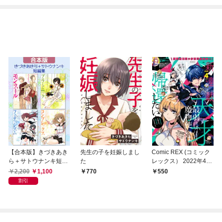
【合本版】きづきあき
先生の子を妊娠しまし
Comic REX (コミック
ら＋サトウナンキ短編
た
レックス） 2022年4月
集
号[雑誌]
2,200
1,100
770
550
割引