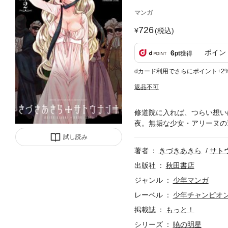
マンガ
726
(税込)
ポイン
6
pt
獲得
dカード利用でさらにポイント+2
返品不可
修道院に入れば、つらい想い
夜。無垢な少女・アリーヌの
試し読み
著者
きづきあきら
サト
出版社
秋田書店
ジャンル
少年マンガ
レーベル
少年チャンピオ
掲載誌
もっと！
シリーズ
暁の明星