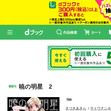
作品検索
カート
暁の明星 2
最新刊
完結
きづきあきら
サトウナン