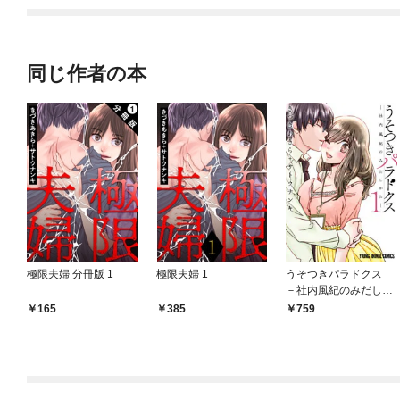
同じ作者の本
極限夫婦 分冊版 1
極限夫婦 1
うそつきパラドクス
－社内風紀のみだしか
た－【電子限定おまけ
165
385
759
付き】 1巻