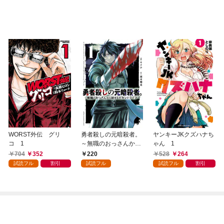
WORST外伝 グリ
勇者殺しの元暗殺者。
ヤンキーJKクズハナち
コ 1
～無職のおっさんから
ゃん 1
始まるセカンドライフ
704
352
220
528
264
～(話売り) #1
試読フル
割引
試読フル
試読フル
割引