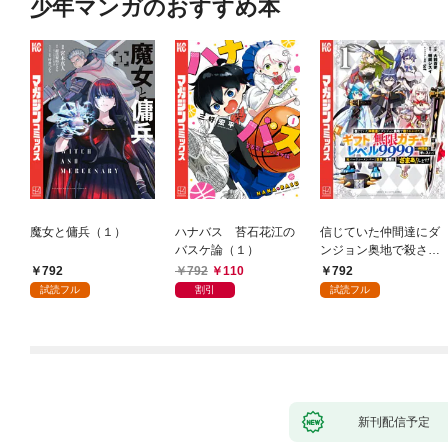
少年マンガのおすすめ本
魔女と傭兵（１）
ハナバス 苔石花江の
信じていた仲間達にダ
バスケ論（１）
ンジョン奥地で殺され
かけたがギフト『無限
792
792
110
792
ガチャ』でレベル９９
試読フル
割引
試読フル
９９の仲間達を手に入
れて元パーティーメン
バーと世界に復讐＆
『ざまぁ！』します！
（１）
新刊配信予定