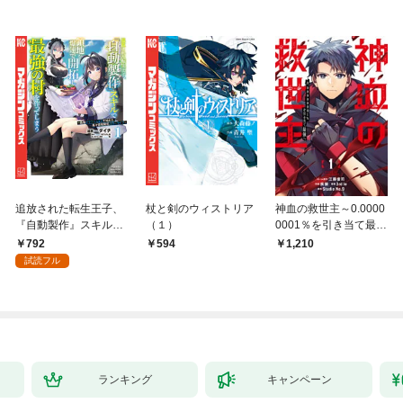
追放された転生王子、
杖と剣のウィストリア
神血の救世主～0.0000
『自動製作』スキルで
（１）
0001％を引き当て最強
領地を爆速で開拓し最
へ～【電子書籍特典
792
594
1,210
強の村を作ってしまう
付】（１）
試読フル
～最強クラフトスキル
で始める、楽々領地開
拓スローライフ～
（１）
ランキング
キャンペーン