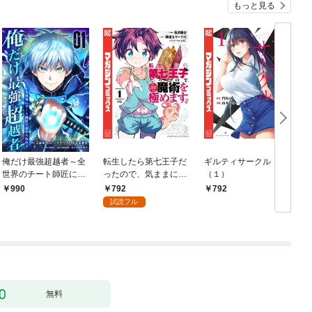
もっと見る
俺だけ最強超越者～全
転生したら第七王子だ
ギルティサークル
世界のチート師匠に認
ったので、気ままに魔
（１）
められた～【単行本】
術を極めます（１）
792
990
792
（１）
試読フル
無料