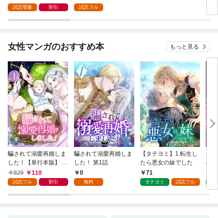
試読増量
割引
試読フル
女性マンガのおすすめ本
もっと見る
騙されて溺愛再婚しま
騙されて溺愛再婚しま
【タテヨミ】1.転生し
【タ
した！【単行本版】 1
した！ 第1話
たら悪女の妹でした
の私
巻
825
110
0
71
7
試読フル
割引
無料
タテヨミ
試読フル
タ