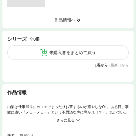
作品情報へ
シリーズ
全0冊
未購入巻をまとめて買う
1巻から
|
最新刊から
作品情報
由梨は仕事帰りにカフェでまったりお茶するのが癒やしなOL。ある日、事
故に遭い『メェーメェー』という不思議な声に導かれ（？）、気がついた
ら異世界で、イケメン王子が「聖女よ」と微笑みかけていた！ 聞けば元
の世界には帰れないらしく、家族も友だちも仕事も、満期予定の定期預金
もはるか彼方と知った由梨は、がっくりと膝を折る。王子の差し出す紅茶
に、やっとひと息ついた由梨だったが…？
著者
伊河シキ