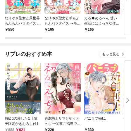
なりゆき聖女と異世界
なりゆき聖女と羊もふ
えろ◆めるへん 甘い
えろ
もふもふパラダイス 〜
もふパラダイス 〜モフ
生活にはえっちな体験
る森
モフりは世界を救う〜
りは世界を救う〜 第
がつきものですし(１)
れた
550
165
165
2
【合冊版・描きおろし
1巻
付】 第1巻
リブレのおすすめ本
もっと見る
特級αの愛したΩ【電
貞潔騎士サマと初々え
バニラブvol.1
偽者
子限定かきおろし付】
っち 〜閨事ご指導でき
どで
かねます！〜（1）
888
621
220
330
1