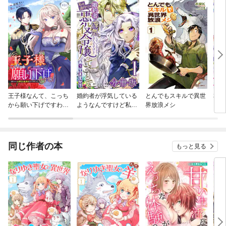
王子様なんて、こっち
婚約者が浮気している
とんでもスキルで異世
私の
から願い下げですわ！
ようなんですけど私は
界放浪メシ
まし
～追放された元悪役令
流行りの悪役令嬢って
爵に
嬢、魔法の力で見返し
ことであってますか？
婚生
ます～
【分冊版】
同じ作者の本
もっと見る