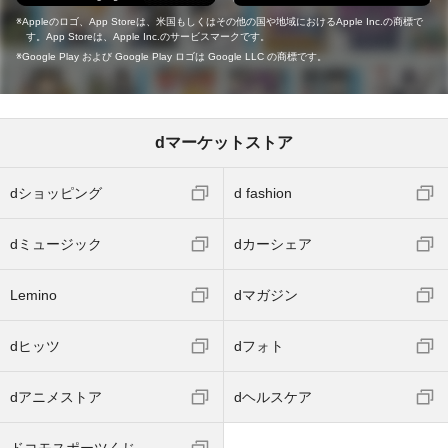
Appleのロゴ、App Storeは、米国もしくはその他の国や地域におけるApple Inc.の商標で
す。App Storeは、Apple Inc.のサービスマークです。
Google Play および Google Play ロゴは Google LLC の商標です。
dマーケットストア
dショッピング
d fashion
dミュージック
dカーシェア
Lemino
dマガジン
dヒッツ
dフォト
dアニメストア
dヘルスケア
ドコモスポーツくじ