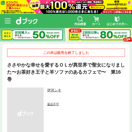
作品検索
カート
はじめての方へ
この本は販売を終了しました
ささやかな幸せを愛するＯＬが異世界で聖女になりまし
た〜お茶好き王子と羊ソファのあるカフェで〜 第16
巻
伊河シキ
返品不可