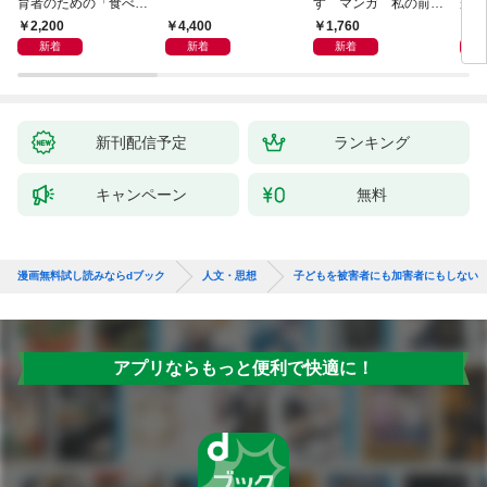
育者のための「食べな
す マンガ 私の前世
が小
い子」サポートＢＯＯ
物語
あう
2,200
4,400
1,760
2,
Ｋ 偏食・少食のお悩
新着
新着
新着
み解決！
新刊配信予定
ランキング
キャンペーン
無料
漫画無料試し読みならdブック
人文・思想
子どもを被害者にも加害者にもしない
アプリならもっと便利で快適に！