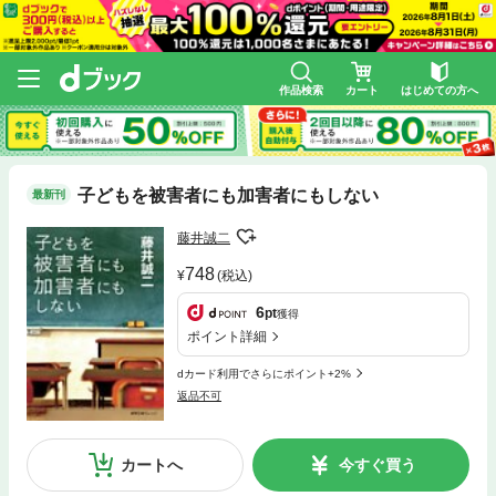
作品検索
カート
はじめての方へ
子どもを被害者にも加害者にもしない
最新刊
藤井誠二
748
(税込)
6
pt
獲得
ポイント詳細
dカード利用でさらにポイント+2%
返品不可
カートへ
今すぐ買う