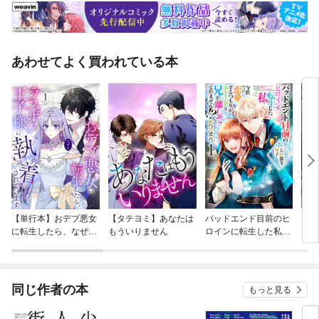
あわせてよく買われている本
【単行本】おデブ悪女
【タテヨミ】あなたは
バッドエンド目前のヒ
【タ
に転生したら、なぜか
もういりません
ロインに転生した私、
リ〜
ラスボス王子様に執着
今世では恋愛するつも
されています
りがチートな兄が離し
てくれません！？@C
OMIC
同じ作者の本
もっと見る