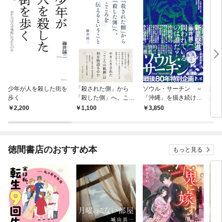
少年が人を殺した街を
「殺された側」から
ソウル・サーチン ～
贖罪
歩く
「殺した側」へ、ここ
「沖縄」を描き続ける
か
ろを伝えるということ
男・新里堅進作品選集
2,200
1,100
3,850
1,
および評伝～
徳間書店のおすすめ本
もっと見る