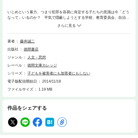
いじめという暴力、つまり犯罪を容易に肯定する子たちの意識は今「どう
なって」いるのか？ 平気で隠蔽しようとする学校、教育委員会、自治
体。見向きもしない警察。クラスメートも次のいじめのターゲットになる
ことへの恐怖で、簡単に口を開こうとはしない。被害者、加害者問わず、
子どもが犯罪に巻き込まれないために、保護者や地域の人々が何をしたら
いいのか。『人を殺してみたかった――愛知県豊川市主婦殺人事件』等の
著者
藤井誠二
著作で加害者少年の膨大な「供述」を取材した著者だからこそ書ける、き
出版社
徳間書店
れいごとではない、リアルに根ざした提言。
ジャンル
人文・思想
レーベル
徳間文庫カレッジ
シリーズ
子どもを被害者にも加害者にもしない
電子版配信開始日
2014/11/18
ファイルサイズ
1.19 MB
作品をシェアする