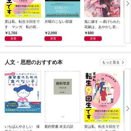
実は私、転生９回生で
月曜のこない部屋
鬼に嫁す ～虐げられた
さば
す マンガ 私の前世
花嫁は、あやかし若頭
〈新
物語
に溺愛される～
1,760
2,090
880
9
新着
新着
新着
人文・思想のおすすめ本
もっと見る
いちばんやさしい 保
新約聖書 本文の訳
実は私、転生９回生で
自閉