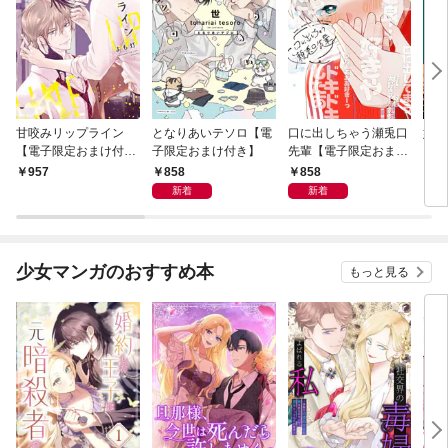
甘咬みリップライン
となりあいテソロ【電
口に出しちゃう瀬兎口
奸臣
【電子限定おまけ付
子限定おまけ付き】
先輩【電子限定おまけ
き】
付き】
858
858
957
8
新着
新着
少女マンガのおすすめ本
もっと見る