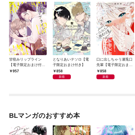
甘咬みリップライン
となりあいテソロ【電
口に出しちゃう瀬兎口
【電子限定おまけ付
子限定おまけ付き】
先輩【電子限定おまけ
き】
付き】
858
858
957
新着
新着
BLマンガのおすすめ本