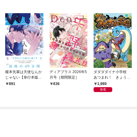
榎本先輩は天使なんか
ディアプラス 2026年5
ダダダダイナ小学校
じゃない【単行本版】
月号［期間限定］
あつまれ！ きょうり
（特典付き）
ゅう小学生
1,980
891
836
新着