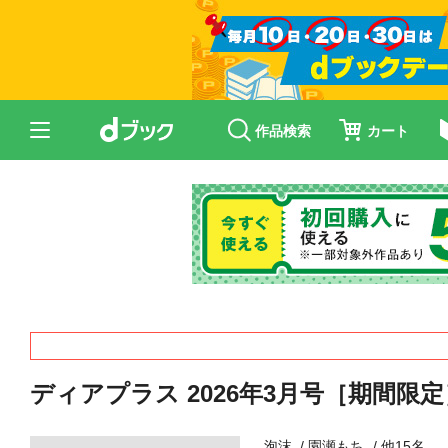
作品検索
カート
ディアプラス 2026年3月号［期間限定
泡沫
園瀬もち
他15名