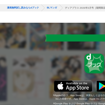
漫画無料試し読みならdブック
BLマンガ
ディアプラス 2026年3月号［期間限
Appleのロゴ、App Storeは、米国もしくはそ
Inc.の商標です。App Storeは、Apple In
Google Play および Google Play ロゴは Go