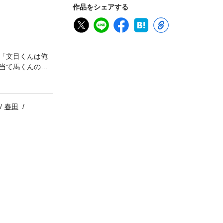
作品をシェアする
載「文目くんは俺
当て馬くんの本
つき短期集中連載
「花鳥風月」志
口先輩」奥田
春田
「可哀想な君は僕
秘密」幾がお
」ゆき 「スー
スト 泡沫 ※こ
れている広告・情
す。プレゼン
ださい。