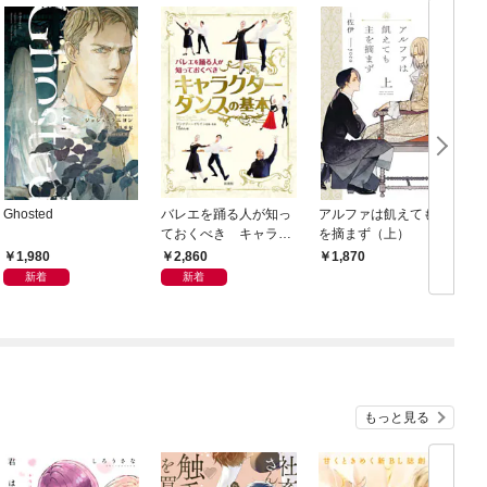
Ghosted
バレエを踊る人が知っ
アルファは飢えても主
ておくべき キャラク
を摘まず（上）
ターダンスの基本
1,980
2,860
1,870
新着
新着
もっと見る