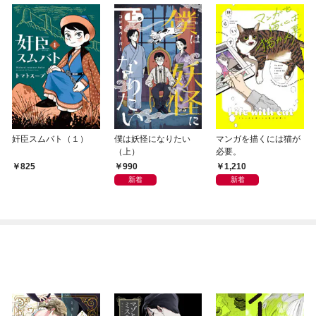
奸臣スムバト（１）
僕は妖怪になりたい
マンガを描くには猫が
（上）
必要。
990
1,210
825
新着
新着