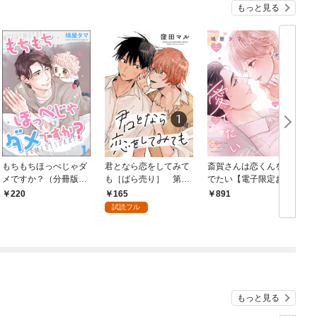
もっと見る
もちもちほっぺじゃダ
君となら恋をしてみて
斎賀さんは恋くんを愛
メですか？（分冊版）
も［ばら売り］ 第1
でたい【電子限定おま
【第1話】
話
け付き】
165
220
891
試読フル
もっと見る