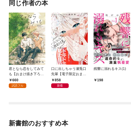
同じ作者の本
君となら恋をしてみて
口に出しちゃう瀬兎口
残響に溺れるキス(1)
も【おまけ描き下ろし
先輩【電子限定おまけ
付き】 1巻
付き】
660
858
198
試読フル
新着
新書館のおすすめ本