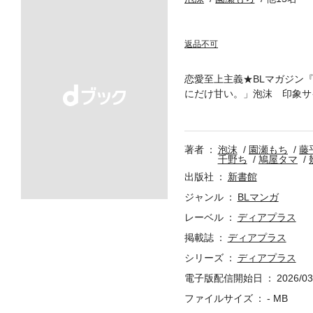
返品不可
恋愛至上主義★BLマガジン
にだけ甘い。」泡沫 印象サ
命くん」園瀬もち ムッツリ
「刻の狭間の君と」藤平しら
水ゆき 「エンゲージ」南月
著者
泡沫
園瀬もち
藤
枠 「君に恋するはずがない
千野ち
鳩屋タマ
だけの甘やかな傷」千野ち
出版社
新書館
「水の縁に結ばれて」せつこ
パー・ディスコミュニケーシ
ジャンル
BLマンガ
ちらの作品は2026年6月
レーベル
ディアプラス
報・価格は紙版で発行した当
掲載誌
ディアプラス
ト・アンケート等は締め切り
シリーズ
ディアプラス
電子版配信開始日
2026/03
ファイルサイズ
- MB