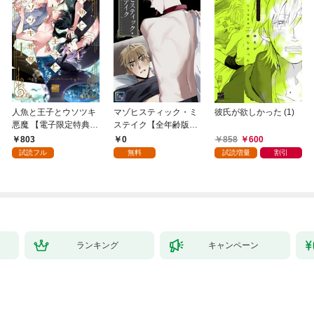
人魚と王子とウソツキ
マゾヒスティック・ミ
彼氏が欲しかった (1)
悪魔 【電子限定特典付
ステイク【全年齢版】
き】(1)
(1)
803
0
858
600
試読フル
無料
試読増量
割引
ランキング
キャンペーン