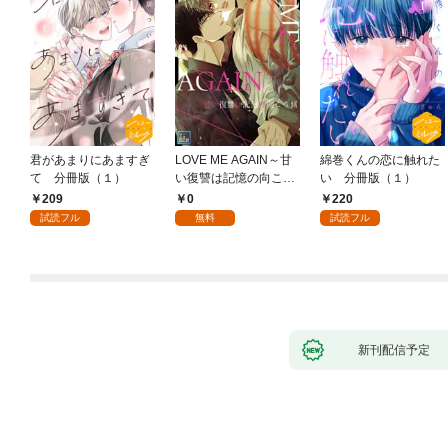
君があまりにあますぎ
LOVE ME AGAIN～甘
綿巻くんの恋に触れた
て 分冊版（１）
い復讐は記憶の向こう
い 分冊版（１）
側～【全年齢版】(1)
209
0
220
試読フル
無料
試読フル
新刊配信予定