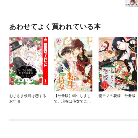
あわせてよく買われている本
おじさま侯爵は恋する
【分冊版】転生しまし
傷モノの花嫁 分冊版
お年頃
て、現在は侍女でござ
います。