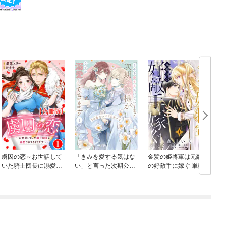
虜囚の恋～お世話して
「きみを愛する気はな
金髪の姫将軍は元敵国
いた騎士団長に溺愛さ
い」と言った次期公爵
の好敵手に嫁ぐ 単話版
O
れてるようです～【合
様がなぜか溺愛してき
冊版】
ます