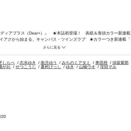
『ディアプラス（Dear+）』 ★本誌初登場！ 表紙＆巻頭カラー新連
イアクから始まる、キャンパス・ツインズラブ ★カラーつき新連載「
当て馬×ラブストーリー好きチョロインの翻弄系ピュアラブ ★カラー
べ 偶然の出会いから始まる、チグハグなふたりの不思議な恋の物語 
ゆう 「地図にない恋をした」みちのくアタミ 「口に出しちゃう瀬兎
平しらべ
志水ゆき
南月ゆう
みちのくアタミ
奥田枠
須坂紫那
─スイート篇─」須坂紫那 「猫田くんと秘密のシェアハウス」春田 
幾がお
せつこうじ
夏村げっし
ゆき
山椒ウオ
窪田マル
 「斎賀さんは恋くんを愛でたい」鳩屋タマ 「僕が恋する御園さんの
うじ 「恋は夜店のなかで」夏村げっし 「恋とレイトサマーブレンド
ョン」山椒ウオ ●リレーエッセイ「モエパラ☆」窪田マル ●表紙イラ
13日までの期間限定配信となります※ 電子版「ディアプラス」内に掲載さ
時のものとなります。電子版には付録は含まれていない場合がございま
が過ぎているものや受付対象外のものもございますので、何卒ご了承く
/20