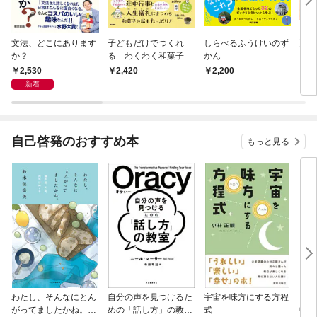
文法、どこにあります
子どもだけでつくれ
しらべるふうけいのず
更年
か？
る わくわく和菓子
かん
2,530
2,420
2,200
2,
新着
自己啓発のおすすめ本
もっと見る
わたし、そんなにとん
自分の声を見つけるた
宇宙を味方にする方程
「考
がってましたかね。
めの「話し方」の教
式
中で