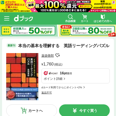
作品検索
カート
はじめての方へ
本当の基本を理解する 英語リーディングパズル
最新刊
薬袋善郎
1,760
(税込)
16
pt
獲得
ポイント詳細
dカード利用でさらにポイント+2%
返品不可
カートへ
今すぐ買う