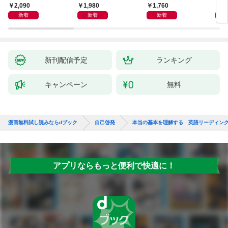
獅子座、Ａ型、丙午は
室 Ｏｒａｃｙ（オラ
却！
2,090
1,980
1,760
1,
めぐる
シー）
術大
新着
新着
新着
新刊配信予定
ランキング
キャンペーン
無料
漫画無料試し読みならdブック
自己啓発
本当の基本を理解する 英語リーディン
アプリならもっと便利で快適に！