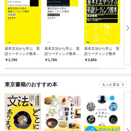
基本文法から学ぶ 英
基本文法から学ぶ 英
基本文法から学ぶ 英
本当
語リーディング教本
語リーディング教本
語リーディング教本
る 
実践演習
徹底反復練習
パズ
1,760
1,760
2,860
1,
東京書籍のおすすめ本
もっと見る