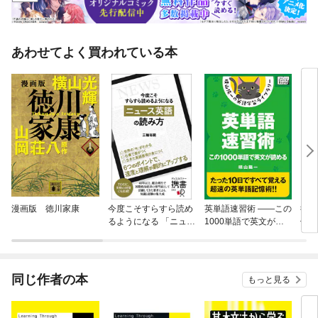
あわせてよく買われている本
漫画版 徳川家康
今度こそすらすら読め
英単語速習術 ——この
徳
るようになる 「ニュー
1000単語で英文が読
伝説
ス英語」の読み方 【購
める
人」
入者限定】英語学習者
におすすめのニュース
媒体リスト付き
同じ作者の本
もっと見る