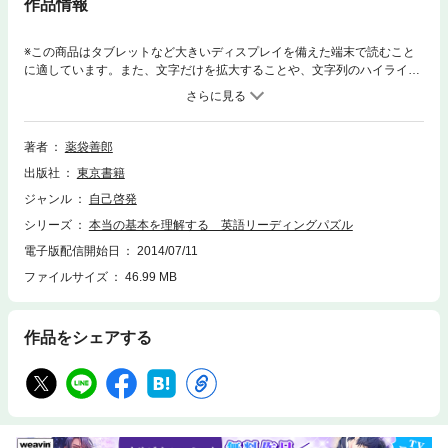
作品情報
※この商品はタブレットなど大きいディスプレイを備えた端末で読むこと
に適しています。また、文字だけを拡大することや、文字列のハイライ
ト、検索、辞書の参照、引用などの機能が使用できません。なぜ日本人は
英語ができるようにならないのか？ 日本人が気が付いていない「英文を
制御する目に見えないルール」を理解するために、精選された40題。本書
をマスターすれば、英語の本当の基本が理解できる「頭の働き」を身につ
著者
薬袋善郎
けることができます。
出版社
東京書籍
ジャンル
自己啓発
シリーズ
本当の基本を理解する 英語リーディングパズル
電子版配信開始日
2014/07/11
ファイルサイズ
46.99 MB
作品をシェアする