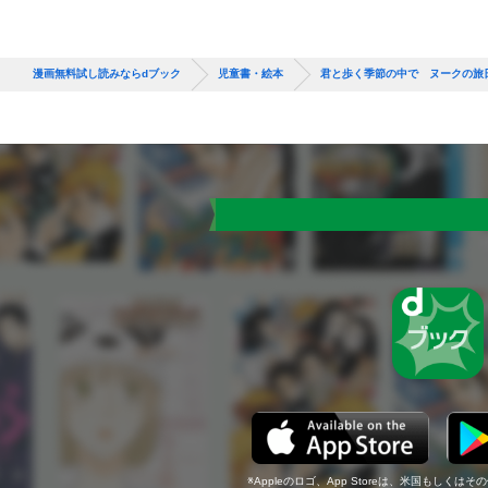
漫画無料試し読みならdブック
児童書・絵本
君と歩く季節の中で ヌークの旅
Appleのロゴ、App Storeは、米国もしくはそ