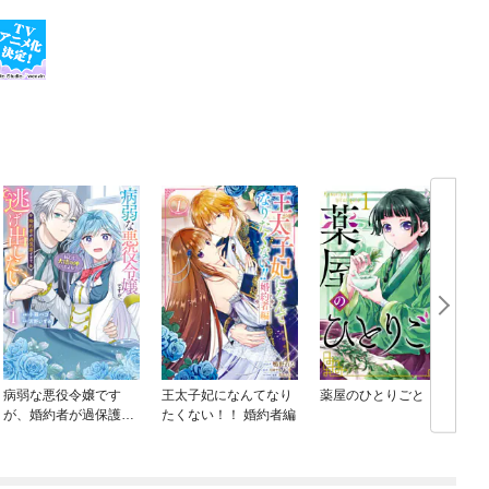
病弱な悪役令嬢です
王太子妃になんてなり
薬屋のひとりごと
が、婚約者が過保護す
たくない！！ 婚約者編
ぎて逃げ出したい(私た
ち犬猿の仲でしたよ
ね！？)