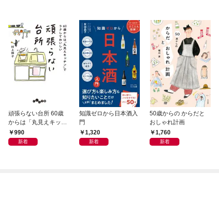
頑張らない台所 60歳
知識ゼロから日本酒入
50歳からの からだと
からは「丸見えキッチ
門
おしゃれ計画
ン」でラクしておいし
990
1,320
1,760
い
新着
新着
新着