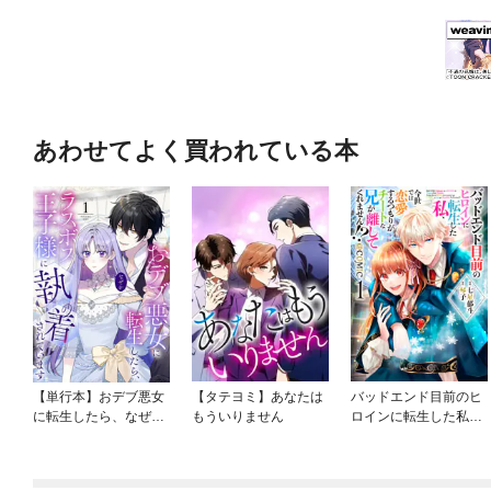
あわせてよく買われている本
【単行本】おデブ悪女
【タテヨミ】あなたは
バッドエンド目前のヒ
に転生したら、なぜか
もういりません
ロインに転生した私、
ラスボス王子様に執着
今世では恋愛するつも
されています
りがチートな兄が離し
てくれません！？@C