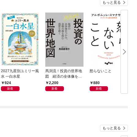
もっと見る
2027九星別ユミリー風
馬渕流！投資の世界地
怒らないこと
水 一白水星
図 経済の全体像をつ
かみ、金融市場を読む
924
2,200
880
感度を磨く
新着
新着
新着
もっと見る