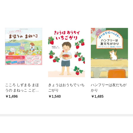
こころ しずまる まほ
きょうはおうちで いち
ハンフリーは友だちが
うの まねっこ こども
ごがり
かり
マインドフルネス
1,496
1,540
1,485