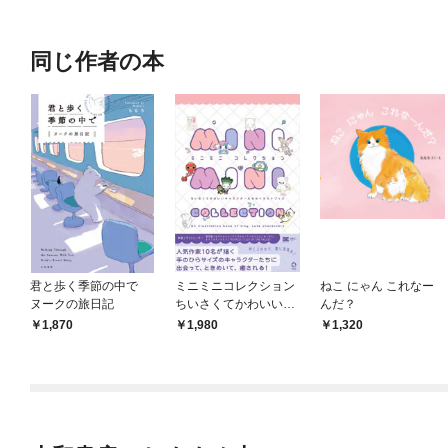
OMIC
同じ作者の本
君と歩く季節の中で
ミニミニコレクション
ねこ にゃん これなー
ヌークの旅日記
ちいさくてかわいいキ
んだ？
ャラクターたちのイラ
1,870
1,980
1,320
ストブック