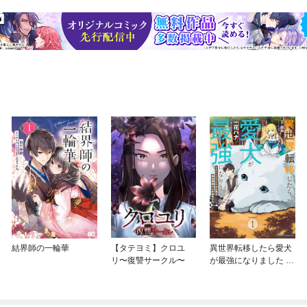
結界師の一輪華
【タテヨミ】クロユ
異世界転移したら愛犬
リ〜復讐サークル〜
が最強になりました ～
シルバーフェンリルと
俺が異世界暮らしを始
めたら～ THE COMIC