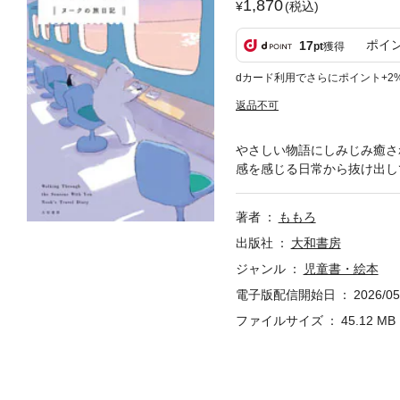
1,870
(税込)
ポイ
17
pt
獲得
dカード利用でさらにポイント+2
返品不可
やさしい物語にしみじみ癒さ
感を感じる日常から抜け出し
著者
ももろ
出版社
大和書房
ジャンル
児童書・絵本
電子版配信開始日
2026/05
ファイルサイズ
45.12 MB