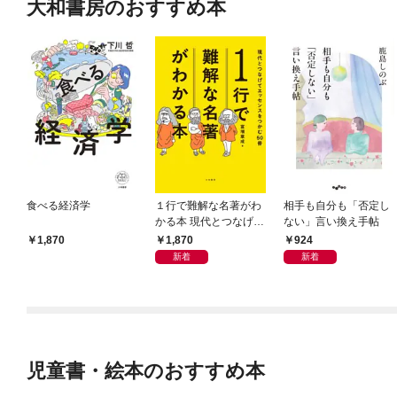
大和書房のおすすめ本
食べる経済学
１行で難解な名著がわ
相手も自分も「否定し
かる本 現代とつなげて
ない」言い換え手帖
エッセンスをつかむ50
1,870
924
1,870
冊
新着
新着
児童書・絵本のおすすめ本