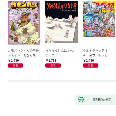
カモノハシくんの事件
うちゅうじんは いな
ウルトラマンテオ
ファイル おなら爆
い！？
＆ 全ウルトラヒーロ
弾！ 危機イッパツ編
ー大集合 あそべるず
1,430
1,793
1,430
かん
新着
新着
新着
新刊配信予定