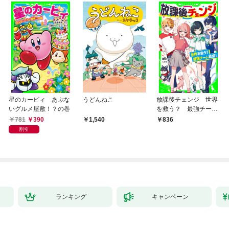
星のカービィ あぶな
うどんねこ
放課後チェンジ 世界
いグルメ屋敷！？の巻
を救う？ 最強チーム
結成！
781
390
1,540
836
割引
ランキング
キャンペーン