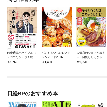
飲食店完全バイブル マ
パンもおいしいレスト
人気店のシェフが教え
ンガで分かる永く続く
ランガイド2016
る 自慢したくなるご
店のつくり方25
ちそうレシピ
1,760
1,430
1,650
日経BPのおすすめ本