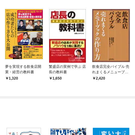
夢を実現する飲食店開
繁盛店の実例で学ぶ 店
飲食店完全バイブル 売
業・経営の教科書
長の教科書
れまくるメニューブッ
クの作り方
1,320
1,650
2,420