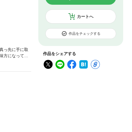
カートへ
作品をチェックする
真っ先に手に取
作品をシェアする
味方になってく
ーブック26店分
という効能別に
酒屋「塚田農
する熱い思いが
ー写真をどう撮
さん。本書の事
ひあなたの店に