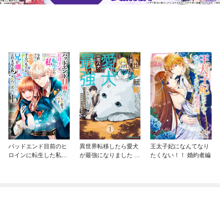
バッドエンド目前のヒ
異世界転移したら愛犬
王太子妃になんてなり
ロインに転生した私、
が最強になりました ～
たくない！！ 婚約者編
今世では恋愛するつも
シルバーフェンリルと
りがチートな兄が離し
俺が異世界暮らしを始
てくれません！？@C
めたら～ THE COMIC
OMIC