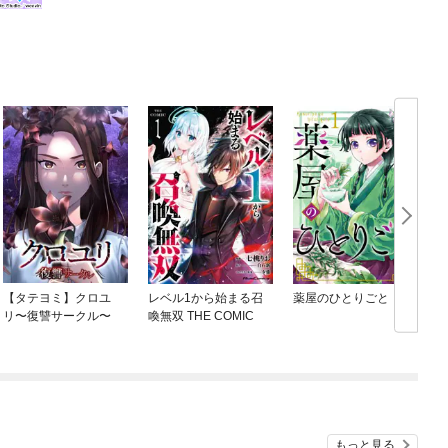
【タテヨミ】クロユ
レベル1から始まる召
薬屋のひとりごと
リ〜復讐サークル〜
喚無双 THE COMIC
もっと見る