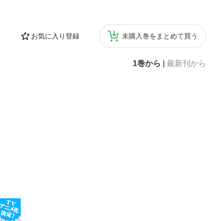
お気に入り登録
未購入巻をまとめて買う
1巻から
|
最新刊から