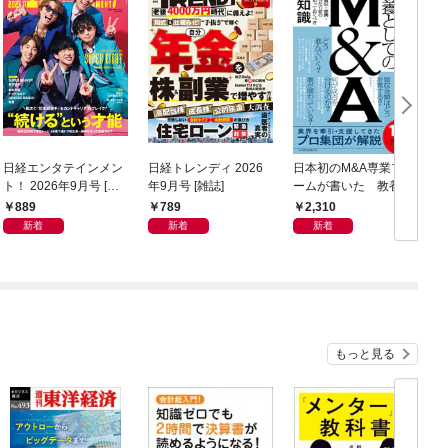
日経エンタテインメン
日経トレンディ 2026
日本初のM&A専業ファ
ト！ 2026年9月号 [雑
年9月号 [雑誌]
ームが書いた 教養と
誌]
してのM&A
889
789
2,310
新着
新着
新着
もっと見る