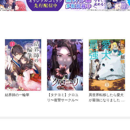
結界師の一輪華
【タテヨミ】クロユ
異世界転移したら愛犬
リ〜復讐サークル〜
が最強になりました ～
シルバーフェンリルと
俺が異世界暮らしを始
めたら～ THE COMIC