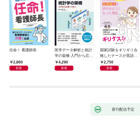
任命！ 看護師長
医学データ解析と統計
国家試験をギリギリ合
学の架橋 入門から応用
格したナースが英語論
へつなぐ
文を読めるようになっ
2,860
4,290
2,750
た理由
新着
新着
新着
新刊配信予定