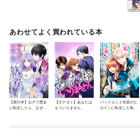
あわせてよく買われている本
【単行本】おデブ悪女
【タテヨミ】あなたは
バッドエンド目前のヒ
に転生したら、なぜか
もういりません
ロインに転生した私、
ラスボス王子様に執着
今世では恋愛するつも
されています
りがチートな兄が離し
てくれません！？@C
OMIC