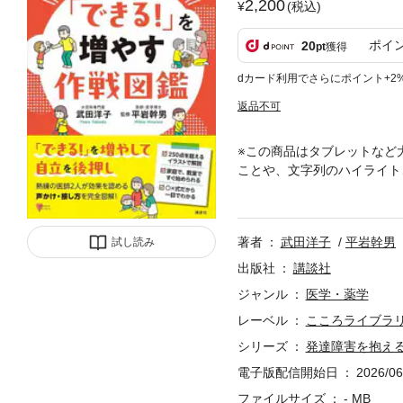
2,200
(税込)
ポイ
20
pt
獲得
dカード利用でさらにポイント+2
返品不可
※この商品はタブレットなど
ことや、文字列のハイライト
のだろうか」「ひとりで生活
もの。子どもが発達障害を抱
御さんや、教員、支援者にぴ
著者
武田洋子
平岩幹男
試し読み
立に必要な力が身に着く、大
とペアレント・トレーニング
出版社
講談社
図解。子どものこんな力を
ジャンル
医学・薬学
組む・交通法規を守る・行
レーベル
こころライブラ
に友達と付き合う・他の人と
害から身を守る
シリーズ
発達障害を抱え
電子版配信開始日
2026/06
ファイルサイズ
- MB