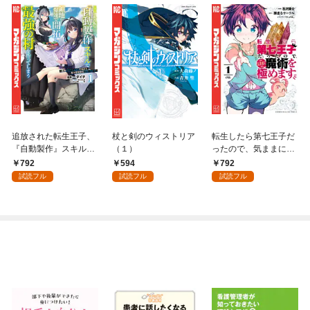
追放された転生王子、
杖と剣のウィストリア
転生したら第七王子だ
『自動製作』スキルで
（１）
ったので、気ままに魔
領地を爆速で開拓し最
術を極めます（１）
792
594
792
強の村を作ってしまう
試読フル
試読フル
試読フル
～最強クラフトスキル
で始める、楽々領地開
拓スローライフ～
（１）