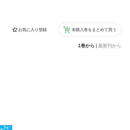
お気に入り登録
未購入巻をまとめて買う
1巻から
|
最新刊から