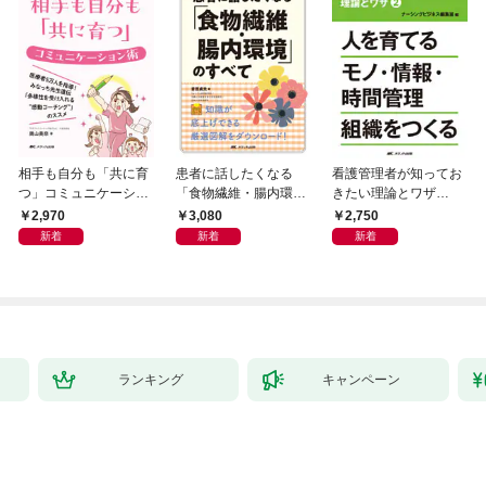
相手も自分も「共に育
患者に話したくなる
看護管理者が知ってお
つ」コミュニケーショ
「食物繊維・腸内環
きたい理論とワザ②
ン術
境」のすべて
人を育てる モノ・情
2,970
3,080
2,750
報・時間管理組織をつ
新着
新着
新着
くる
ランキング
キャンペーン