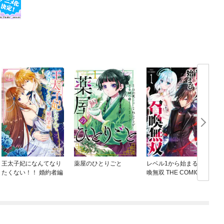
王太子妃になんてなり
薬屋のひとりごと
レベル1から始まる召
たくない！！ 婚約者編
喚無双 THE COMIC
ね