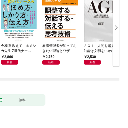
令和版 教えて！ホメシ
看護管理者が知ってお
ＡＧＩ 人間を超える
カ先生 Z世代ナースの
きたい理論とワザ①
知能は文明をいかに変
ほめ方・しかり方・伝
調整する 対話する・伝
容させるか
2,860
2,750
2,530
え方
える 思考技術
新着
新着
新着
無料