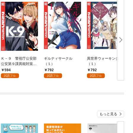
Ｋ－９ 警視庁公安部
ギルティサークル
異世界ウォーキング
公安第９課異能対策係
（１）
（１）
（１）
594
792
792
試読フル
試読フル
試読フル
もっと見る