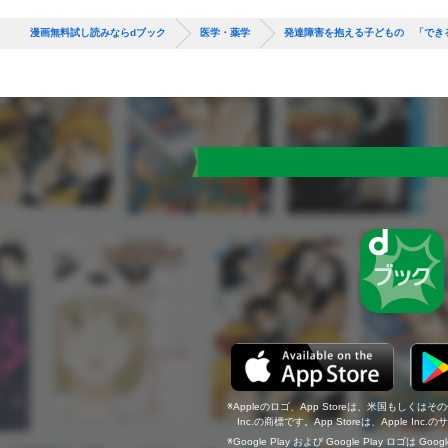
漫画無料試し読みならdブック
医学・薬学
発達障害を抱える子どもの 「でき
Appleのロゴ、App Storeは、米国もしくはそ
Inc.の商標です。App Storeは、Apple In
Google Play および Google Play ロゴは Go