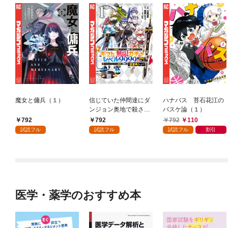
魔女と傭兵（１）
信じていた仲間達にダ
ハナバス 苔石花江の
ンジョン奥地で殺され
バスケ論（１）
かけたがギフト『無限
792
792
792
110
ガチャ』でレベル９９
試読フル
試読フル
試読フル
割引
９９の仲間達を手に入
れて元パーティーメン
バーと世界に復讐＆
『ざまぁ！』します！
（１）
医学・薬学のおすすめ本