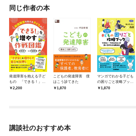
同じ作者の本
発達障害を抱える子ど
こどもの発達障害 僕
マンガでわかる子ども
もの 「できる！」を
はこう診てきた
の困りごと攻略ブック
増やす作戦図鑑
できない・やめられな
2,200
1,870
1,870
いが多い子がわかる解
決法
講談社のおすすめ本