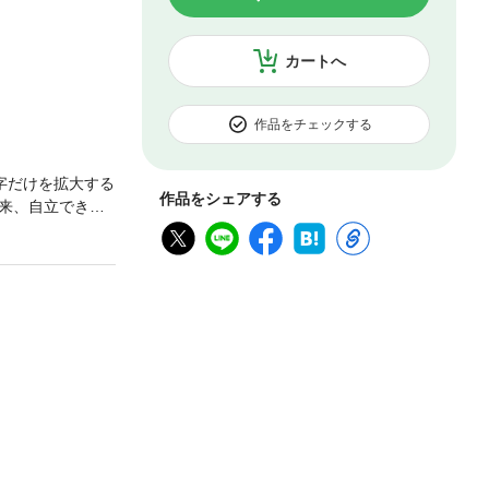
カートへ
作品をチェックする
字だけを拡大する
作品をシェアする
来、自立できる
そう心配になる
がいっぱいの親
た医師2名が、自
応用行動分析）
超えるイラストで
る・学習に取り
を果たす・上手
物をする・性被