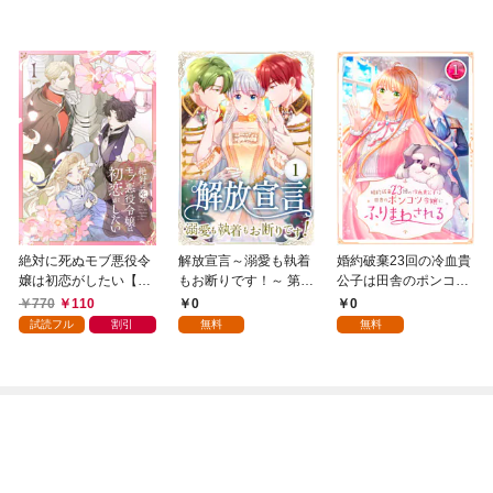
絶対に死ぬモブ悪役令
解放宣言～溺愛も執着
婚約破棄23回の冷血貴
嬢は初恋がしたい【単
もお断りです！～ 第1
公子は田舎のポンコツ
行本版】 1巻
話
令嬢にふりまわされる
770
110
0
0
1話
試読フル
割引
無料
無料