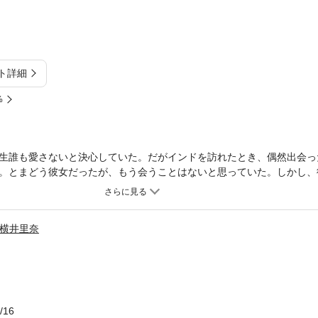
ト詳細
%
生誰も愛さないと決心していた。だがインドを訪れたとき、偶然出会っ
。とまどう彼女だったが、もう会うことはないと思っていた。しかし、
まるかと思った。そこにはあの時の彼が立っていたのだ。彼こそ、名門
女をまるで娼婦のように扱い、広大な宮殿の一室に閉じ込めてしまった
横井里奈
/16