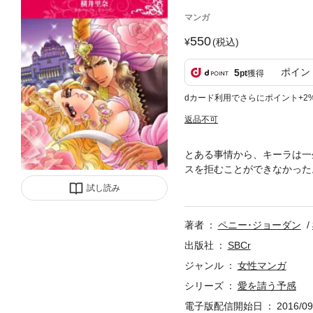
マンガ
550
(税込)
ポイン
5
pt
獲得
dカード利用でさらにポイント+2
返品不可
とある事情から、キーラは一
スを拒むことができなかった
の依頼主に会ったとき息が止
試し読み
の長ジェイだった！ 彼は彼
していたのだ…!!
著者
ペニー･ジョーダン
出版社
SBCr
ジャンル
女性マンガ
シリーズ
愛を請う予感
電子版配信開始日
2016/09