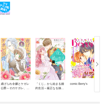
虐げられ令嬢とケガレ
「くじ」から始まる婚
comic Berry’s
公爵～そのケガレ、払
約生活～厳正なる抽選
ってみせます！～
の結果、笑わない次期
公爵様の婚約者に当選
しました～