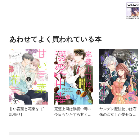
あわせてよく買われている本
甘い言葉と花束を［1
完璧上司は溺愛中毒～
ヤンデレ魔法使いは石
話売り］
今日もひたすら甘く誘
像の乙女しか愛せない
惑されてます～【分冊
魔女は愛弟子の熱い口
版】
づけでとける 【短編】