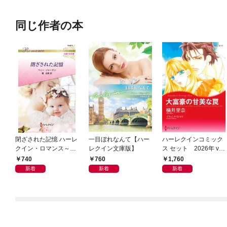
同じ作者の本
閉ざされた記憶 ハーレ
一目ぼれなんて【ハー
ハーレクインコミック
クイン・ロマンス～伝
レクイン文庫版】
ス セット 2026年 vo
説の名作選～【ハーレ
l.1066
740
760
1,760
クイン・ロマンス版】
新着
新着
新着