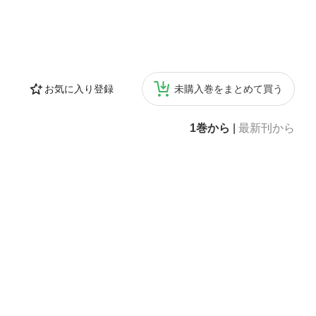
お気に入り登録
未購入巻をまとめて買う
1巻から
|
最新刊から