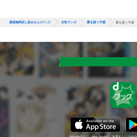
漫画無料試し読みならdブック
女性マンガ
愛を請う予感
愛を請う予感
Appleのロゴ、App Storeは、米国もしくはそ