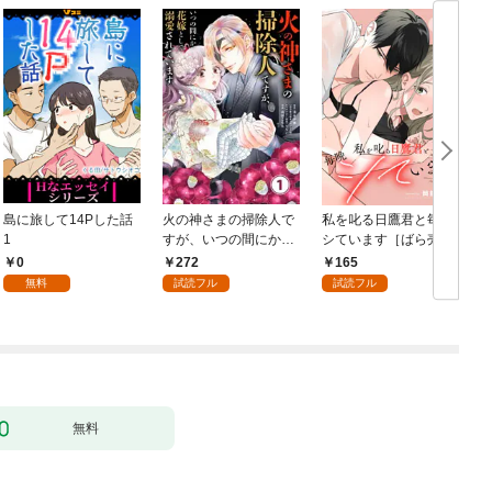
島に旅して14Pした話
火の神さまの掃除人で
私を叱る日鷹君と毎晩
1
すが、いつの間にか花
シています［ばら売
嫁として溺愛されてい
り］ 第1話
0
272
165
ます【単話】（１）
無料
試読フル
試読フル
無料