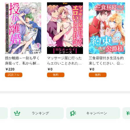
授か離婚～一刻も早く
マッサージ屋に行った
三食昼寝付き生活を約
身籠って、私から解放
らエロいことされた話
束してください、公爵
してさしあげます！1
1
様 1話
220
0
0
試読フル
無料
無料
ランキング
キャンペーン