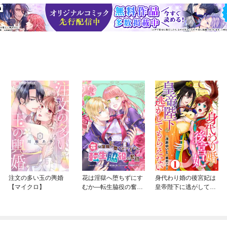
注文の多い玉の輿婚
花は淫獄へ堕ちずにす
身代わり婚の後宮妃は
【マイクロ】
むか—転生脇役の奮闘
皇帝陛下に逃がしても
— 連載版
らえない