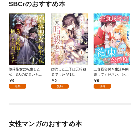
SBCrのおすすめ本
堕落聖女に転生した
婚約した王子は元暗殺
三食昼寝付き生活を約
私、3人の従者たちに
者でした 第1話
束してください、公爵
抱かれて困ってます 第
様 1話
0
0
0
1話
無料
無料
無料
女性マンガのおすすめ本