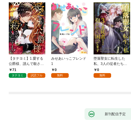
【タテヨミ】1.愛する
みせあいっこフレンド
堕落聖女に転生した
公爵様、謹んで殺させ
1
私、3人の従者たちに
ていただきます！
抱かれて困ってます 第
71
0
0
1話
タテヨミ
試読フル
無料
無料
新刊配信予定