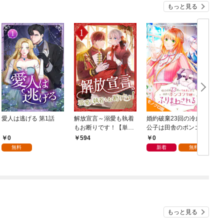
もっと見る
愛人は逃げる 第1話
解放宣言～溺愛も執着
婚約破棄23回の冷血貴
もお断りです！【単行
公子は田舎のポンコツ
本版】 1巻
令嬢にふりまわされる
0
0
594
モノクロ版 第1話
無料
新着
無料
もっと見る