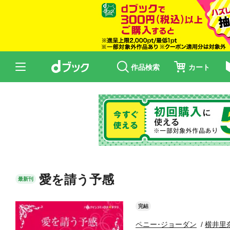
作品検索
カート
愛を請う予感
最新刊
完結
ペニー･ジョーダン
横井里