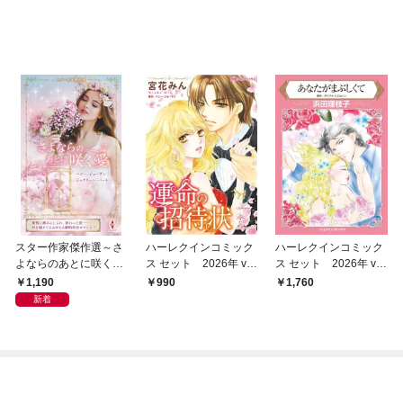
スター作家傑作選～さ
ハーレクインコミック
ハーレクインコミック
よならのあとに咲く愛
ス セット 2026年 vo
ス セット 2026年 vo
～
l.796
l.920
1,190
990
1,760
新着