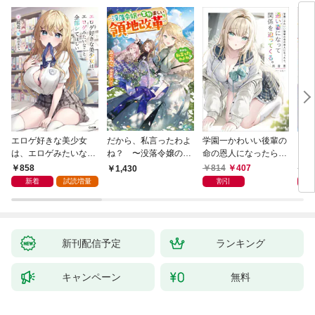
エロゲ好きな美少女
だから、私言ったわよ
学園一かわいい後輩の
くた
は、エロゲみたいなこ
ね？ 〜没落令嬢の案
命の恩人になったら、
ども
と全部シてほしい【電
外楽しい領地改革〜
通い妻になって関係を
858
814
407
8
1,430
子ＳＳ特典付き】
迫ってくる。
新着
試読増量
割引
新刊配信予定
ランキング
キャンペーン
無料