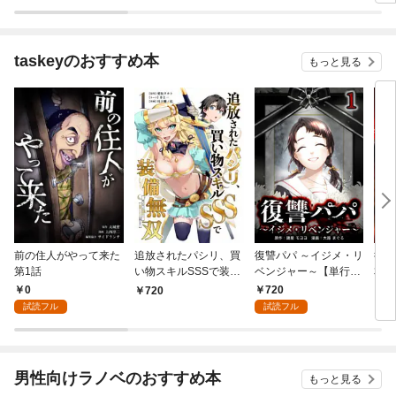
ィー
行本
taskeyのおすすめ本
もっと見る
前の住人がやって来た
追放されたパシリ、買
復讐パパ ～イジメ・リ
復讐
第1話
い物スキルSSSで装備
ベンジャー～【単行本
本版
無双 ～買ったモノを
版】 1巻
0
720
720
7
超強化して最強パーテ
試読フル
試読フル
ィー目指します～【単
行本版】 1巻
男性向けラノベのおすすめ本
もっと見る