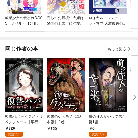
敏感少女の愛されDAY
売られた辺境伯令嬢は
ロイヤル・シンデレ
じら
S（ノベル）【分冊
隣国の王太子に溺愛さ
ラ・ママ 天涯孤独の没
は、
版】
れる
落令嬢は冷徹皇帝に溺
グズ
愛される【分冊版】
同じ作者の本
もっと見る
復讐パパ ～イジメ・リ
復讐のケダモノ【単行
前の住人がやって来た
追放
ベンジャー～【単行本
本版】 1巻
第1話
い物
版】 1巻
無双
720
0
720
7
超強
試読フル
試読フル