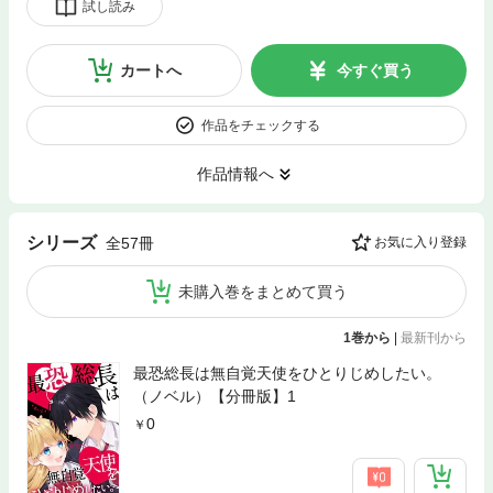
試し読み
カートへ
今すぐ買う
作品をチェックする
作品情報へ
シリーズ
全57冊
お気に入り登録
未購入巻をまとめて買う
1巻から
|
最新刊から
最恐総長は無自覚天使をひとりじめしたい。
（ノベル）【分冊版】1
0