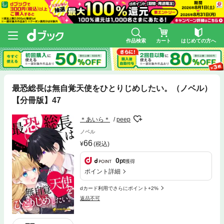
作品検索
カート
はじめての方へ
最恐総長は無自覚天使をひとりじめしたい。（ノベル）
【分冊版】47
＊あいら＊
peep
ノベル
66
(税込)
0
pt
獲得
ポイント詳細
dカード利用でさらにポイント+2%
返品不可