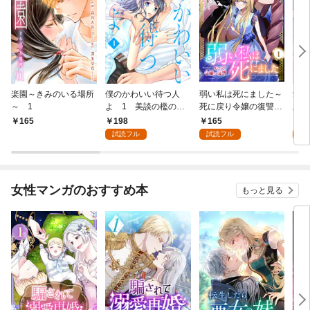
楽園～きみのいる場所
僕のかわいい待つ人
弱い私は死にました～
愛し
～ 1
よ 1 美談の檻のな
死に戻り令嬢の復讐
版】
か
～ 1
198
165
4
165
試読フル
試読フル
試
女性マンガのおすすめ本
もっと見る