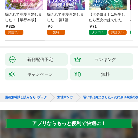
騙されて溺愛再婚しま
騙されて溺愛再婚しま
【タテヨミ】1.転生し
【タ
した！【単行本版】 1
した！ 第1話
たら悪女の妹でした
の私
巻
825
0
71
7
試読フル
無料
タテヨミ
試読フル
タ
新刊配信予定
ランキング
キャンペーン
無料
漫画無料試し読みならdブック
女性マンガ
弱い私は死にました～死に戻り令嬢の
アプリならもっと便利で快適に！