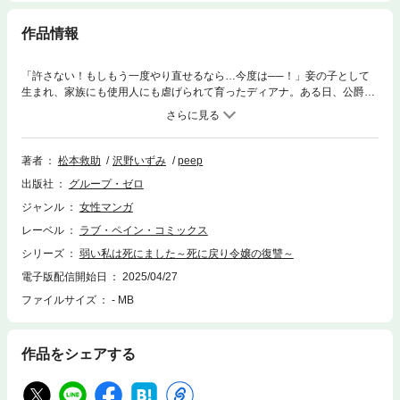
作品情報
「許さない！もしもう一度やり直せるなら…今度は──！」妾の子として
生まれ、家族にも使用人にも虐げられて育ったディアナ。ある日、公爵家
の正式な跡取りである妹・アイリーンに毒を盛られてしまう。どんなにひ
どい目に遭っても我慢して従ってきたディアナだったが悔しさと恨みを胸
に絶命する。しかし、目を覚ますと一年前に戻っていた！一度死んだなら
もう何も怖くない！これからはやられた分しっかりやり返してやるわ！デ
著者
松本救助
沢野いずみ
peep
ィアナは、公爵家の黒い噂を探るために妹と婚約したダニエルと手を組
出版社
グループ・ゼロ
み、復讐を誓う！死に戻り令嬢の華麗なる復讐劇が幕をあける！！
ジャンル
女性マンガ
レーベル
ラブ・ペイン・コミックス
シリーズ
弱い私は死にました～死に戻り令嬢の復讐～
電子版配信開始日
2025/04/27
ファイルサイズ
- MB
作品をシェアする