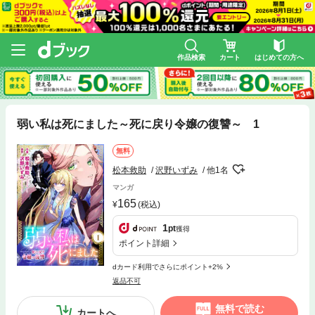
作品検索
カート
はじめての方へ
弱い私は死にました～死に戻り令嬢の復讐～ 1
無料
松本救助
沢野いずみ
他1名
マンガ
165
(税込)
1
pt
獲得
ポイント詳細
dカード利用でさらにポイント+2%
返品不可
無料で読む
カートへ