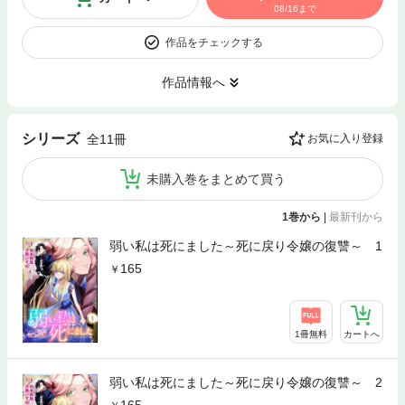
08/16まで
作品をチェックする
作品情報へ
シリーズ
全11冊
お気に入り登録
未購入巻をまとめて買う
1巻から
|
最新刊から
弱い私は死にました～死に戻り令嬢の復讐～ 1
165
1冊無料
カートへ
弱い私は死にました～死に戻り令嬢の復讐～ 2
165