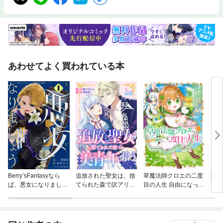
あわせてよく買われている本
Berry’sFantasyなら
追放された聖女は、捨
草魔法師クロエの二度
寝取
ば、悪女になりましょ
てられた森で訳アリ美
目の人生 自由になって
と鬼
う～亡き者にした令嬢
青年を拾う～今の生活
子ドラゴンとレベルM
り］
からやり返される気分
が楽しいので、迎えに
AX薬師ライフ
はいかがですか？～
来られても帰りたくあ
りません！～［ばら売