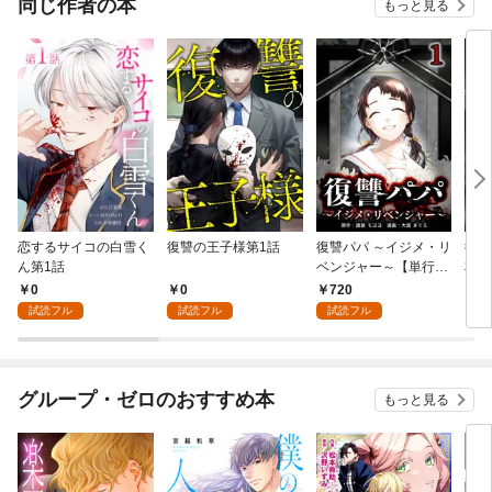
同じ作者の本
もっと見る
り］
恋するサイコの白雪く
復讐の王子様第1話
復讐パパ ～イジメ・リ
復讐
ん第1話
ベンジャー～【単行本
本版
版】 1巻
0
0
720
7
試読フル
試読フル
試読フル
グループ・ゼロのおすすめ本
もっと見る