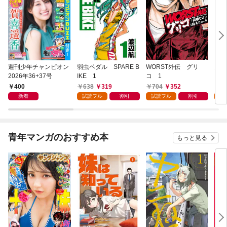
週刊少年チャンピオン
弱虫ペダル SPARE B
WORST外伝 グリ
勇者
2026年36+37号
IKE 1
コ 1
～無
始ま
400
638
319
704
352
2
～(
新着
試読フル
割引
試読フル
割引
試
青年マンガのおすすめ本
もっと見る