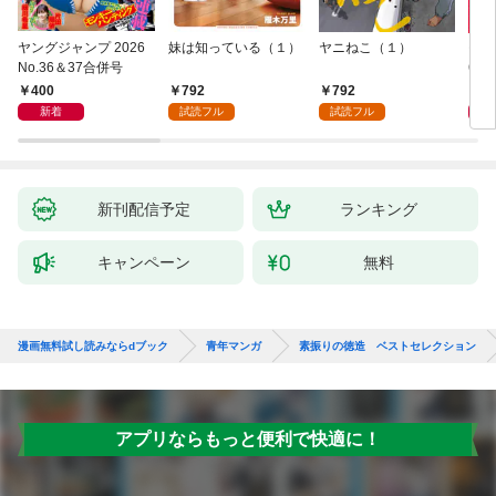
ヤングジャンプ 2026
妹は知っている（１）
ヤニねこ（１）
モー
No.36＆37合併号
6・3
日発
400
792
792
4
新着
試読フル
試読フル
新刊配信予定
ランキング
キャンペーン
無料
漫画無料試し読みならdブック
青年マンガ
素振りの徳造 ベストセレクション
アプリならもっと便利で快適に！