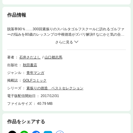
作品情報
脱落率90％……300回素振りのスパルタゴルフスクールに訪れるゴルファ
ーの悩みを80歳のレッスンプロ中根徳造がズバリ解決!! なにかと気の合わ
ない有名レストランのシェフとギャルソン。ゴルフで2人の関係を修復し
ょうとするが、はたしてゴルファーとキャディのような関係になれるの
か？……「シェフとギャルソン」。 若くて美人の葉山梨砂プロ。成績は
パッとしないがテレビやCMに引っ張りだこ。調子に乗って芸能界入りで
著者
石井さだよし
山口都志馬
ツアープロ引退宣言を――。陰で見守るマネージャーの心配をよそに彼女
出版社
秋田書店
はさらに？……「戦うビィーナス」。徳造プロの『喝』が冴える人情ゴル
フ漫画。
ジャンル
青年マンガ
掲載誌
GOLFコミック
シリーズ
素振りの徳造 ベストセレクション
電子版配信開始日
2017/12/31
ファイルサイズ
40.79 MB
作品をシェアする