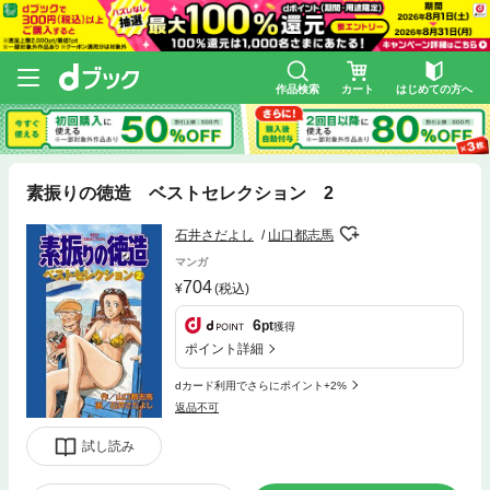
作品検索
カート
はじめての方へ
素振りの徳造 ベストセレクション 2
石井さだよし
山口都志馬
マンガ
704
(税込)
6
pt
獲得
ポイント詳細
dカード利用でさらにポイント+2%
返品不可
試し読み