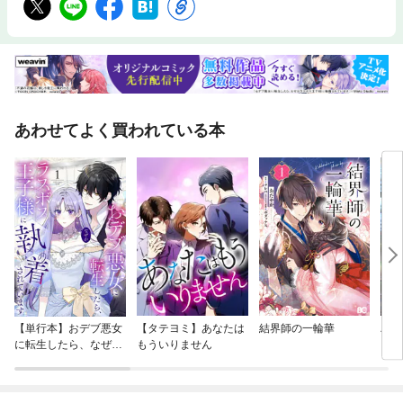
あわせてよく買われている本
【単行本】おデブ悪女
【タテヨミ】あなたは
結界師の一輪華
バッ
に転生したら、なぜか
もういりません
ロイ
ラスボス王子様に執着
今世
されています
りが
てく