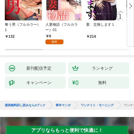
奪う男（フルカラー）
人妻物語（フルカラ
妻、交換します１
ごめ
1
ー）01
ない
0
132
214
1
無料
新刊配信予定
ランキング
キャンペーン
無料
漫画無料試し読みならdブック
青年マンガ
ワンナイト・モーニング
ワンナ
アプリならもっと便利で快適に！