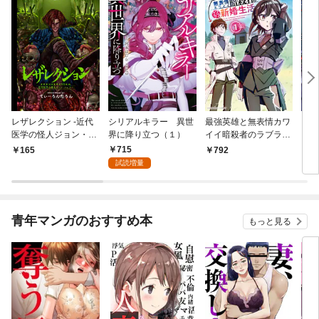
レザレクション -近代
シリアルキラー 異世
最強英雄と無表情カワ
シリ
医学の怪人ジョン・ハ
界に降り立つ（１）
イイ暗殺者のラブラブ
に降
ンター- 連載版 第1話
新婚生活 １巻
トル
715
165
792
7
少年の眼
試読増量
青年マンガのおすすめ本
もっと見る