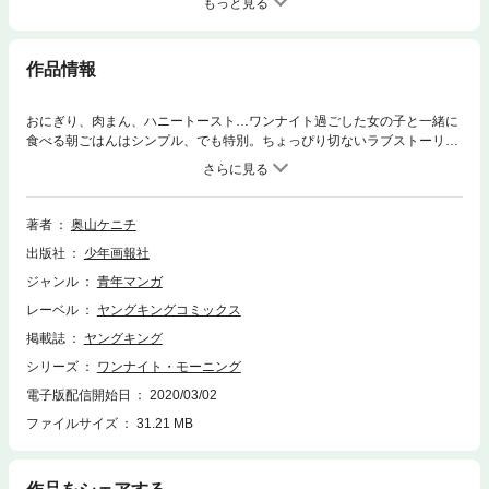
もっと見る
作品情報
おにぎり、肉まん、ハニートースト…ワンナイト過ごした女の子と一緒に
食べる朝ごはんはシンプル、でも特別。ちょっぴり切ないラブストーリー
と共に美味しい朝ごはんを召し上がれ。グルメラブストーリー短編集！
著者
奥山ケニチ
出版社
少年画報社
ジャンル
青年マンガ
レーベル
ヤングキングコミックス
掲載誌
ヤングキング
シリーズ
ワンナイト・モーニング
電子版配信開始日
2020/03/02
ファイルサイズ
31.21 MB