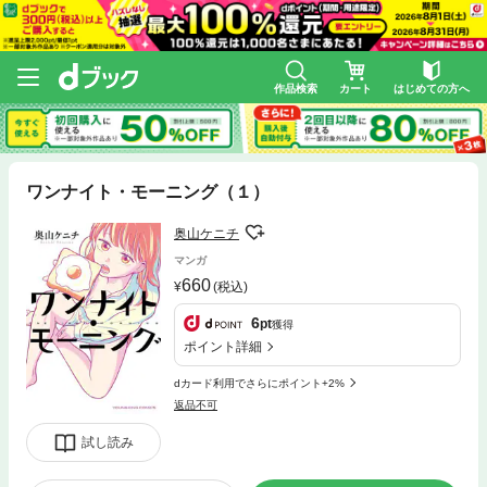
作品検索
カート
はじめての方へ
ワンナイト・モーニング（１）
奥山ケニチ
マンガ
660
(税込)
6
pt
獲得
ポイント詳細
dカード利用でさらにポイント+2%
返品不可
試し読み