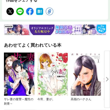
作品をシェアする
あわせてよく買われている本
サレ妻の復讐～魔性の
今宵、妻が。
高嶺のハナさん
不徳
刺青～