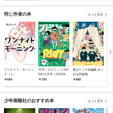
同じ作者の本
もっと見る
ワンナイト・モーニン
月刊！スピリッツ 202
奥山ケニチ短編集 めく
モー
グ（１）
5年11月号（2025年9
れる思春期
号 
月27日発売号）
660
750
880
3
少年画報社のおすすめ本
もっと見る