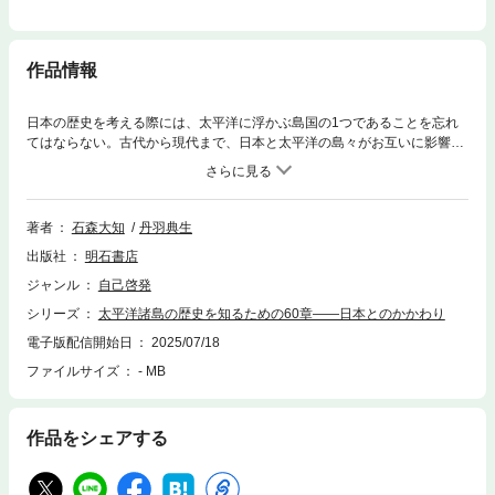
作品情報
日本の歴史を考える際には、太平洋に浮かぶ島国の1つであることを忘れ
てはならない。古代から現代まで、日本と太平洋の島々がお互いに影響を
与えあいながら歩んできた道程を太平洋諸島の側から描き出し、新たな視
点から歴史を見つめ直すそうとする意欲作。
著者
石森大知
丹羽典生
出版社
明石書店
ジャンル
自己啓発
シリーズ
太平洋諸島の歴史を知るための60章――日本とのかかわり
電子版配信開始日
2025/07/18
ファイルサイズ
- MB
作品をシェアする