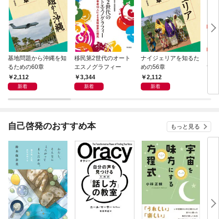
基地問題から沖縄を知
移民第2世代のオート
ナイジェリアを知るた
まち
るための60章
エスノグラフィー
めの56章
すめ
2,112
3,344
2,112
2,
新着
新着
新着
自己啓発のおすすめ本
もっと見る