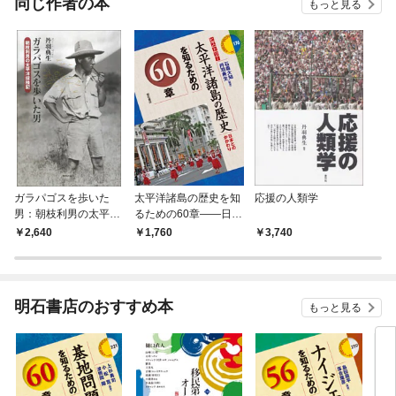
同じ作者の本
もっと見る
ガラパゴスを歩いた
太平洋諸島の歴史を知
応援の人類学
男：朝枝利男の太平洋
るための60章――日本
探検記
とのかかわり
2,640
1,760
3,740
明石書店のおすすめ本
もっと見る