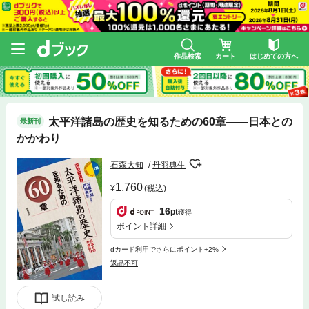
作品検索
カート
はじめての方へ
太平洋諸島の歴史を知るための60章――日本との
最新刊
かかわり
石森大知
丹羽典生
1,760
(税込)
16
pt
獲得
ポイント詳細
dカード利用でさらにポイント+2%
返品不可
試し読み