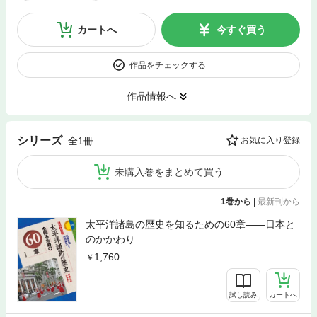
カートへ
今すぐ買う
作品をチェックする
作品情報へ
シリーズ
全1冊
お気に入り登録
未購入巻をまとめて買う
1巻から
|
最新刊から
太平洋諸島の歴史を知るための60章――日本と
のかかわり
1,760
試し読み
カートへ