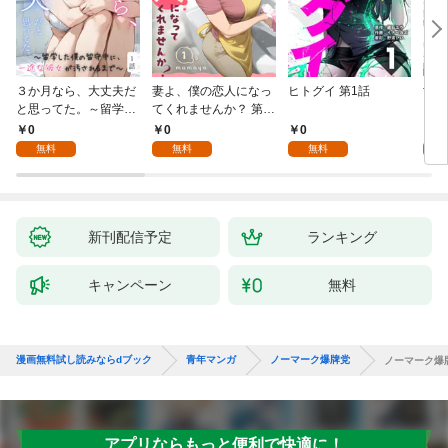
３か月なら、大丈夫だ
妻よ、僕の恋人になっ
ヒトグイ 第1話
世界
と思ってた。～留学し
てくれませんか？ 第1
レベ
た僕の留守中に、一途
話
0
0
0
0
な彼女が汚されるまで
無料
無料
無料
～ 1話
新刊配信予定
ランキング
キャンペーン
無料
漫画無料試し読みならdブック
青年マンガ
ノーマーク爆牌党
ノーマーク爆
アプリならもっと便利で快適に！