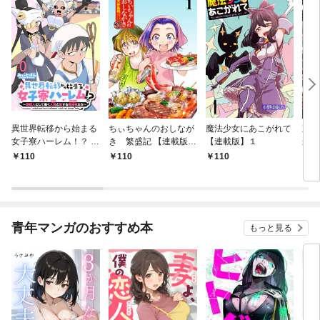
異世界転移から始まる
ちぃちゃんのおしなが
魔法少女にあこがれて
東京
女子寮ハーレム！？ ～
き 繁盛記 【連載版】
【連載版】１
から
管理人として働く人間
１
冒険
110
110
110
1
と恋する魔族娘たち～
ダン
【連載版】０
なっ
【連
青年マンガのおすすめ本
もっと見る