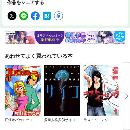
作品をシェアする
あわせてよく買われている本
打姫オバカミーコ
多重人格探偵サイコ
ラストイニング
鋼の