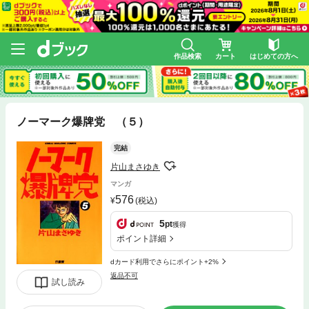
作品検索
カート
はじめての方へ
ノーマーク爆牌党 （５）
完結
片山まさゆき
マンガ
576
(税込)
5
pt
獲得
ポイント詳細
dカード利用でさらにポイント+2%
返品不可
試し読み