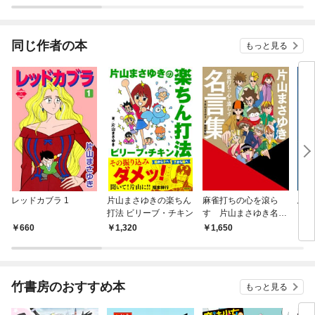
同じ作者の本
もっと見る
レッドカブラ 1
片山まさゆきの楽ちん
麻雀打ちの心を滾ら
馬場
打法 ビリーブ・チキン
す 片山まさゆき名言
集
660
1,320
1,650
1,
竹書房のおすすめ本
もっと見る