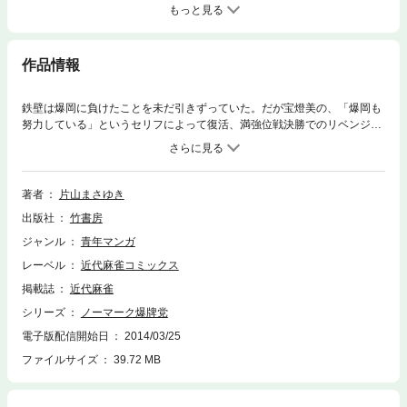
もっと見る
作品情報
鉄壁は爆岡に負けたことを未だ引きずっていた。だが宝燈美の、「爆岡も
努力している」というセリフによって復活、満強位戦決勝でのリベンジを
誓う。
著者
片山まさゆき
出版社
竹書房
ジャンル
青年マンガ
レーベル
近代麻雀コミックス
掲載誌
近代麻雀
シリーズ
ノーマーク爆牌党
電子版配信開始日
2014/03/25
ファイルサイズ
39.72 MB