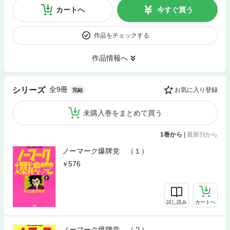
カートへ
今すぐ買う
作品をチェックする
作品情報へ
全9冊
シリーズ
お気に入り登録
完結
未購入巻をまとめて買う
1巻から
|
最新刊から
ノーマーク爆牌党 （１）
576
試し読み
カートへ
ノーマーク爆牌党 （２）