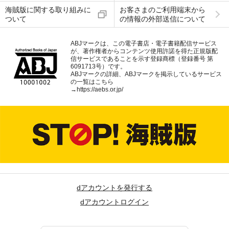
海賊版に関する取り組みに
お客さまのご利用端末から
ついて
の情報の外部送信について
ABJマークは、この電子書店・電子書籍配信サービス
が、著作権者からコンテンツ使用許諾を得た正規版配
信サービスであることを示す登録商標（登録番号 第
6091713号）です。
ABJマークの詳細、ABJマークを掲示しているサービス
の一覧はこちら
→
https://aebs.or.jp/
dアカウントを発行する
dアカウントログイン